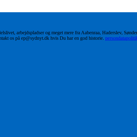
delslivet, arbejdspladser og meget mere fra Aabenraa, Haderslev, Sønd
ontakt os på ep@sydnyt.dk hvis Du har en god historie.
persondatapolit