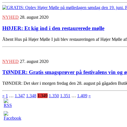
NYHED
28. august 2020
HØJER: Et kig ind i den restaurerede mølle
Åbent Hus på Højer Mølle I juli blev restaureringen af Højer Mølle a
NYHED
27. august 2020
TØNDER: Gratis smagsprøver på festivalens vin og ø
TØNDER: Det sker i morgen fredag den 28. august på gågaden Butikke
«
1
…
1.347
1.348
1.349
1.350
1.351
…
1.409
»