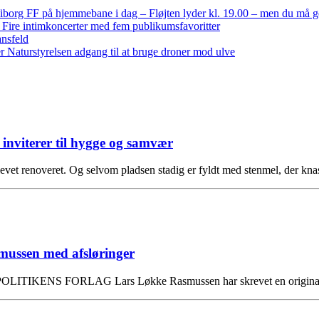
iborg FF på hjemmebane i dag – Fløjten lyder kl. 19.00 – men du må 
: Fire intimkoncerter med fem publikumsfavoritter
ansfeld
 Naturstyrelsen adgang til at bruge droner mod ulve
iterer til hygge og samvær
evet renoveret. Og selvom pladsen stadig er fyldt med stenmel, der k
smussen med afsløringer
en POLITIKENS FORLAG Lars Løkke Rasmussen har skrevet en origina