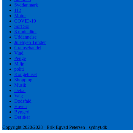
Syddanmark
112
Motor
COVID-19
Sort Sol
Kriminalitet
Uddannelse
Julebyen Tønder
Grænsehandel
Vind
Penge
Miljø
politi
Kongehuset
Shopping
Musik
Debat
Valg
Dødsfald
Haven
Byggeri
Det sker
Copyright 2020/2028 - Erik Egvad Petersen - sydnyt.dk