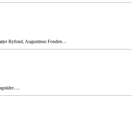
n, Højer Byfond, Augustinus Fonden…
ingstider….