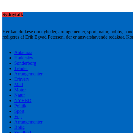
Sydnyt.dk
Her kan du læse om nyheder, arrangementer, sport, natur, hobby, han
redigeres af Erik Egvad Petersen, der er ansvarshavende redaktør. K
Aabenraa
Haderslev
Sønderborg
Tønder
Arrangementer
Erhverv
Mad
Motor
Natur
NYHED
Politik
Sport
Vejr
Arrangementer
Bolig
Sundhed