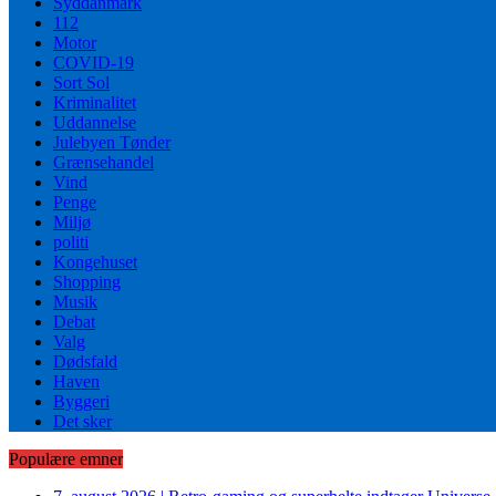
Syddanmark
112
Motor
COVID-19
Sort Sol
Kriminalitet
Uddannelse
Julebyen Tønder
Grænsehandel
Vind
Penge
Miljø
politi
Kongehuset
Shopping
Musik
Debat
Valg
Dødsfald
Haven
Byggeri
Det sker
Populære emner