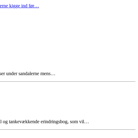
gerne kigge ind før…
naser under sandalerne mens…
l og tankevækkende erindringsbog, som vil…