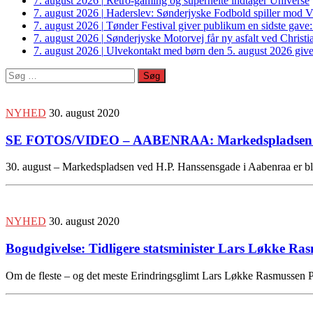
7. august 2026
|
Retro-gaming og superhelte indtager Universe
7. august 2026
|
Haderslev: Sønderjyske Fodbold spiller mod V
7. august 2026
|
Tønder Festival giver publikum en sidste gave
7. august 2026
|
Sønderjyske Motorvej får ny asfalt ved Christi
7. august 2026
|
Ulvekontakt med børn den 5. august 2026 giver
Søg
efter:
NYHED
30. august 2020
SE FOTOS/VIDEO – AABENRAA: Markedspladsen inv
30. august – Markedspladsen ved H.P. Hanssensgade i Aabenraa er bl
NYHED
30. august 2020
Bogudgivelse: Tidligere statsminister Lars Løkke Ra
Om de fleste – og det meste Erindringsglimt Lars Løkke Rasmuss