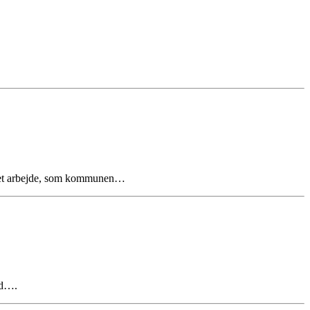
– et arbejde, som kommunen…
nd….