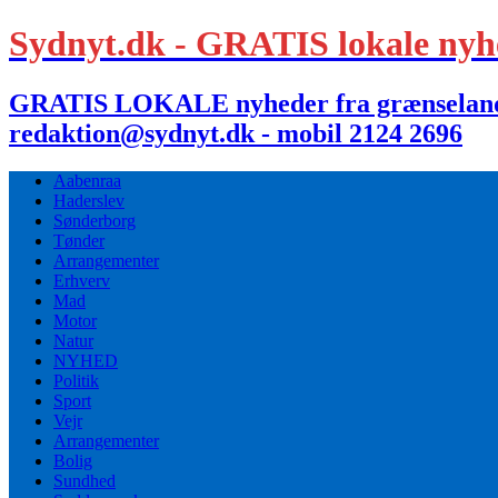
Sydnyt.dk - GRATIS lokale nyh
GRATIS LOKALE nyheder fra grænselandet,
redaktion@sydnyt.dk - mobil 2124 2696
Aabenraa
Haderslev
Sønderborg
Tønder
Arrangementer
Erhverv
Mad
Motor
Natur
NYHED
Politik
Sport
Vejr
Arrangementer
Bolig
Sundhed