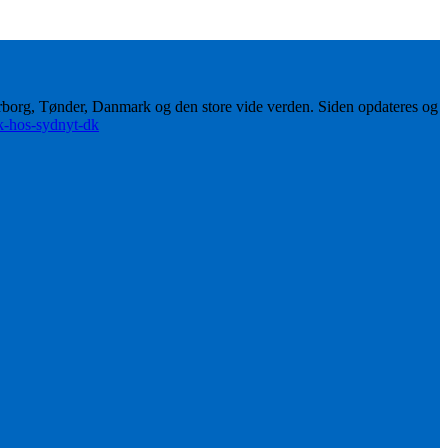
erborg, Tønder, Danmark og den store vide verden. Siden opdateres og
ik-hos-sydnyt-dk