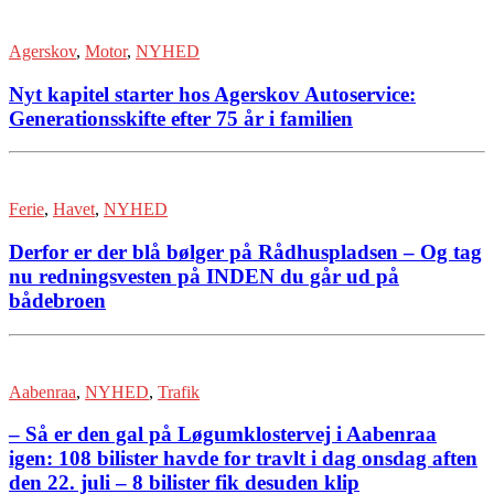
Agerskov
,
Motor
,
NYHED
Nyt kapitel starter hos Agerskov Autoservice:
Generationsskifte efter 75 år i familien
Ferie
,
Havet
,
NYHED
Derfor er der blå bølger på Rådhuspladsen – Og tag
nu redningsvesten på INDEN du går ud på
bådebroen
Aabenraa
,
NYHED
,
Trafik
– Så er den gal på Løgumklostervej i Aabenraa
igen: 108 bilister havde for travlt i dag onsdag aften
den 22. juli – 8 bilister fik desuden klip