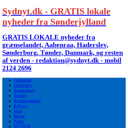
Sydnyt.dk - GRATIS lokale
nyheder fra Sønderjylland
GRATIS LOKALE nyheder fra
grænselandet, Aabenraa, Haderslev,
Sønderborg, Tønder, Danmark, og resten
af verden - redaktion@sydnyt.dk - mobil
2124 2696
Aabenraa
Haderslev
Sønderborg
Tønder
Arrangementer
Erhverv
Mad
Motor
Natur
NYHED