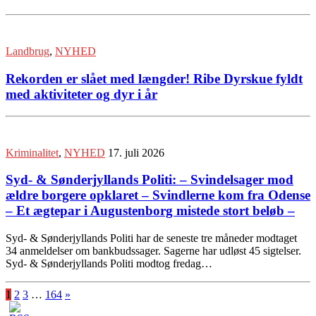
Landbrug
,
NYHED
Rekorden er slået med længder! Ribe Dyrskue fyldt
med aktiviteter og dyr i år
Kriminalitet
,
NYHED
17. juli 2026
Syd- & Sønderjyllands Politi: – Svindelsager mod
ældre borgere opklaret – Svindlerne kom fra Odense
– Et ægtepar i Augustenborg mistede stort beløb –
Syd- & Sønderjyllands Politi har de seneste tre måneder modtaget
34 anmeldelser om bankbudssager. Sagerne har udløst 45 sigtelser.
Syd- & Sønderjyllands Politi modtog fredag…
1
2
3
…
164
»