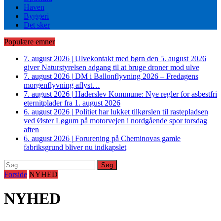
Haven
Byggeri
Det sker
Populære emner
7. august 2026
|
Ulvekontakt med børn den 5. august 2026
giver Naturstyrelsen adgang til at bruge droner mod ulve
7. august 2026
|
DM i Ballonflyvning 2026 – Fredagens
morgenflyvning aflyst…
7. august 2026
|
Haderslev Kommune: Nye regler for asbestfri
eternitplader fra 1. august 2026
6. august 2026
|
Politiet har lukket tilkørslen til rastepladsen
ved Øster Løgum på motorvejen i nordgående spor torsdag
aften
6. august 2026
|
Forurening på Cheminovas gamle
fabriksgrund bliver nu indkapslet
Søg
efter:
Forside
NYHED
NYHED