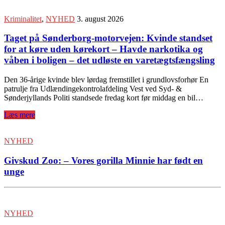
Kriminalitet
,
NYHED
3. august 2026
Taget på Sønderborg-motorvejen: Kvinde standset
for at køre uden kørekort – Havde narkotika og
våben i boligen – det udløste en varetægtsfængsling
Den 36-årige kvinde blev lørdag fremstillet i grundlovsforhør En
patrulje fra Udlændingekontrolafdeling Vest ved Syd- &
Sønderjyllands Politi standsede fredag kort før middag en bil…
Læs mere
NYHED
Givskud Zoo: – Vores gorilla Minnie har født en
unge
NYHED