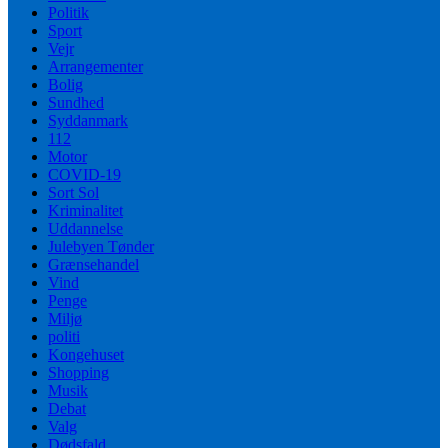
Politik
Sport
Vejr
Arrangementer
Bolig
Sundhed
Syddanmark
112
Motor
COVID-19
Sort Sol
Kriminalitet
Uddannelse
Julebyen Tønder
Grænsehandel
Vind
Penge
Miljø
politi
Kongehuset
Shopping
Musik
Debat
Valg
Dødsfald