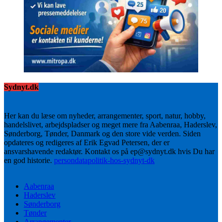
Sydnyt.dk
Her kan du læse om nyheder, arrangementer, sport, natur, hobby,
handelslivet, arbejdspladser og meget mere fra Aabenraa, Haderslev,
Sønderborg, Tønder, Danmark og den store vide verden. Siden
opdateres og redigeres af Erik Egvad Petersen, der er
ansvarshavende redaktør. Kontakt os på ep@sydnyt.dk hvis Du har
en god historie.
persondatapolitik-hos-sydnyt-dk
Aabenraa
Haderslev
Sønderborg
Tønder
Arrangementer