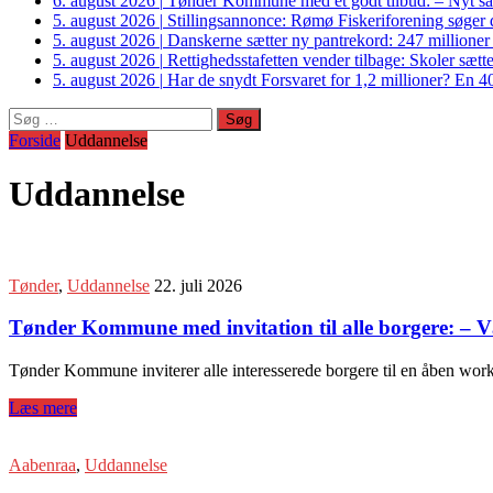
6. august 2026
|
Tønder Kommune med et godt tilbud: – Nyt sam
5. august 2026
|
Stillingsannonce: Rømø Fiskeriforening søger di
5. august 2026
|
Danskerne sætter ny pantrekord: 247 millioner
5. august 2026
|
Rettighedsstafetten vender tilbage: Skoler sætter
5. august 2026
|
Har de snydt Forsvaret for 1,2 millioner? En 40
Søg
efter:
Forside
Uddannelse
Uddannelse
Tønder
,
Uddannelse
22. juli 2026
Tønder Kommune med invitation til alle borgere: – Væ
Tønder Kommune inviterer alle interesserede borgere til en åben work
Læs mere
Aabenraa
,
Uddannelse