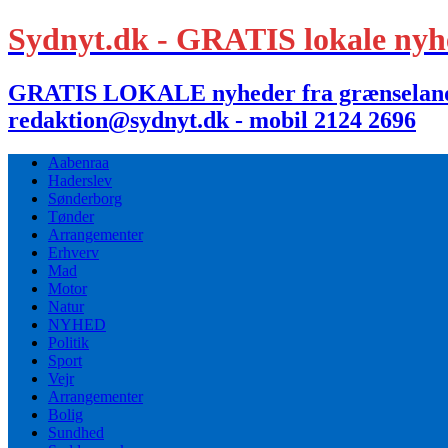
Sydnyt.dk - GRATIS lokale nyh
GRATIS LOKALE nyheder fra grænselandet,
redaktion@sydnyt.dk - mobil 2124 2696
Aabenraa
Haderslev
Sønderborg
Tønder
Arrangementer
Erhverv
Mad
Motor
Natur
NYHED
Politik
Sport
Vejr
Arrangementer
Bolig
Sundhed