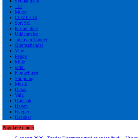
Syddanmark
112
Motor
COVID-19
Sort Sol
Kriminalitet
Uddannelse
Julebyen Tønder
Grænsehandel
Vind
Penge
Miljø
politi
Kongehuset
Shopping
Musik
Debat
Valg
Dødsfald
Haven
Byggeri
Det sker
Populære emner