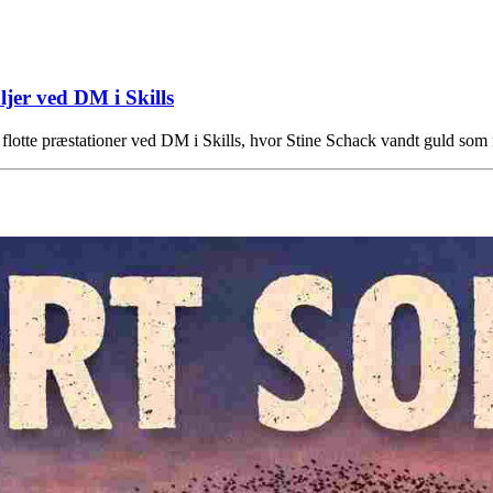
jer ved DM i Skills
lotte præstationer ved DM i Skills, hvor Stine Schack vandt guld so