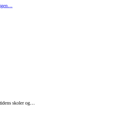
t igen…
mtidens skoler og…