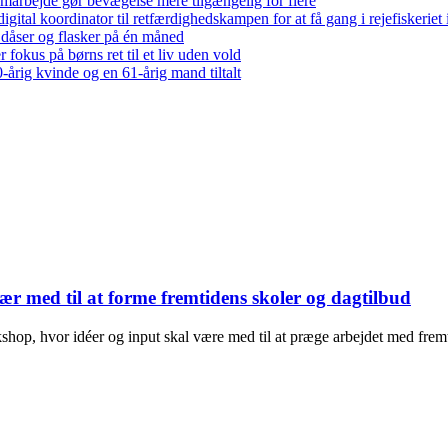
arbejde gør bevægelse mere tilgængelig for flere
gital koordinator til retfærdighedskampen for at få gang i rejefiskerie
 dåser og flasker på én måned
 fokus på børns ret til et liv uden vold
-årig kvinde og en 61-årig mand tiltalt
r med til at forme fremtidens skoler og dagtilbud
shop, hvor idéer og input skal være med til at præge arbejdet med fre