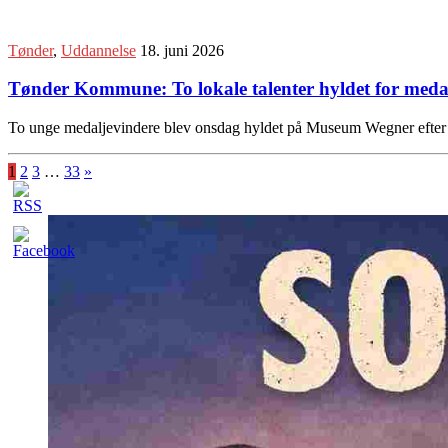
Tønder
,
Uddannelse
18. juni 2026
Tønder Kommune: To lokale talenter hyldet for medal
To unge medaljevindere blev onsdag hyldet på Museum Wegner efter f
1
2
3
…
33
»