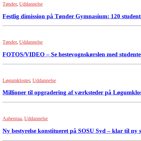
Tønder
,
Uddannelse
Festlig dimission på Tønder Gymnasium: 120 studenter 
Tønder
,
Uddannelse
FOTOS/VIDEO – Se hestevognskørslen med studente
Løgumkloster
,
Uddannelse
Millioner til opgradering af værksteder på Løgumklos
Aabenraa
,
Uddannelse
Ny bestyrelse konstitueret på SOSU Syd – klar til ny 