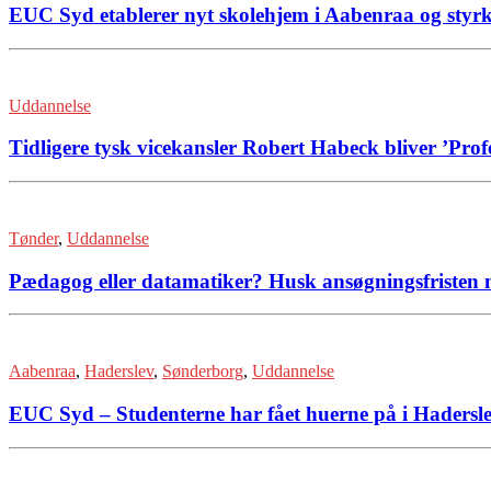
EUC Syd etablerer nyt skolehjem i Aabenraa og styr
Uddannelse
Tidligere tysk vicekansler Robert Habeck bliver ’Prof
Tønder
,
Uddannelse
Pædagog eller datamatiker? Husk ansøgningsfristen n
Aabenraa
,
Haderslev
,
Sønderborg
,
Uddannelse
EUC Syd – Studenterne har fået huerne på i Haders