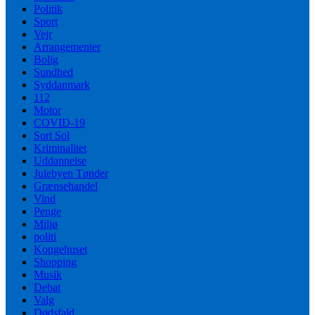
Politik
Sport
Vejr
Arrangementer
Bolig
Sundhed
Syddanmark
112
Motor
COVID-19
Sort Sol
Kriminalitet
Uddannelse
Julebyen Tønder
Grænsehandel
Vind
Penge
Miljø
politi
Kongehuset
Shopping
Musik
Debat
Valg
Dødsfald