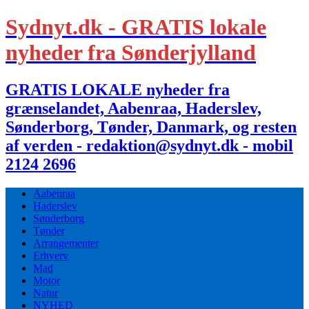
Sydnyt.dk - GRATIS lokale
nyheder fra Sønderjylland
GRATIS LOKALE nyheder fra
grænselandet, Aabenraa, Haderslev,
Sønderborg, Tønder, Danmark, og resten
af verden - redaktion@sydnyt.dk - mobil
2124 2696
Aabenraa
Haderslev
Sønderborg
Tønder
Arrangementer
Erhverv
Mad
Motor
Natur
NYHED