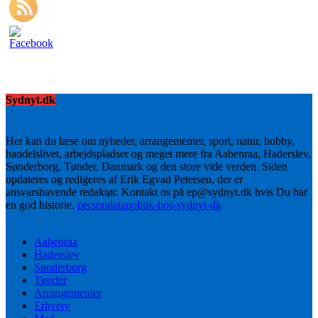
Sydnyt.dk
Her kan du læse om nyheder, arrangementer, sport, natur, hobby,
handelslivet, arbejdspladser og meget mere fra Aabenraa, Haderslev,
Sønderborg, Tønder, Danmark og den store vide verden. Siden
opdateres og redigeres af Erik Egvad Petersen, der er
ansvarshavende redaktør. Kontakt os på ep@sydnyt.dk hvis Du har
en god historie.
persondatapolitik-hos-sydnyt-dk
Aabenraa
Haderslev
Sønderborg
Tønder
Arrangementer
Erhverv