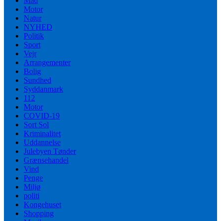
Mad
Motor
Natur
NYHED
Politik
Sport
Vejr
Arrangementer
Bolig
Sundhed
Syddanmark
112
Motor
COVID-19
Sort Sol
Kriminalitet
Uddannelse
Julebyen Tønder
Grænsehandel
Vind
Penge
Miljø
politi
Kongehuset
Shopping