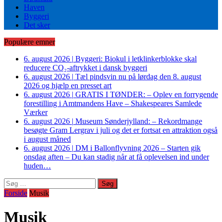
Haven
Byggeri
Det sker
Populære emner
6. august 2026
|
Byggeri: Biokul i letklinkerblokke skal
reducere CO₂-aftrykket i dansk byggeri
6. august 2026
|
Tæl pindsvin nu på lørdag den 8. august
2026 og hjælp en presset art
6. august 2026
|
GRATIS I TØNDER: – Oplev en forrygende
forestilling i Amtmandens Have – Shakespeares Samlede
Værker
6. august 2026
|
Museum Sønderjylland: – Rekordmange
besøgte Gram Lergrav i juli og det er fortsat en attraktion også
i august måned
6. august 2026
|
DM i Ballonflyvning 2026 – Starten gik
onsdag aften – Du kan stadig når at få oplevelsen ind under
huden…
Søg
efter:
Forside
Musik
Musik