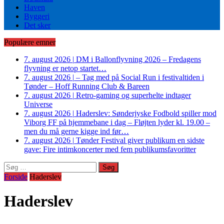
Haven
Byggeri
Det sker
Populære emner
7. august 2026
|
DM i Ballonflyvning 2026 – Fredagens
flyvning er netop startet…
7. august 2026
|
– Tag med på Social Run i festivaltiden i
Tønder – Hoff Running Club & Bareen
7. august 2026
|
Retro-gaming og superhelte indtager
Universe
7. august 2026
|
Haderslev: Sønderjyske Fodbold spiller mod
Viborg FF på hjemmebane i dag – Fløjten lyder kl. 19.00 –
men du må gerne kigge ind før…
7. august 2026
|
Tønder Festival giver publikum en sidste
gave: Fire intimkoncerter med fem publikumsfavoritter
Søg
efter:
Forside
Haderslev
Haderslev