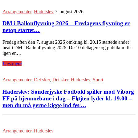
Arrangementer
,
Haderslev
7. august 2026
DM i Ballonflyvning 2026 – Fredagens flyvning er
netop startet…
Fredag aften den 7. august 2026 omkring kl. 20.15 startede andet
heat i DM i Ballonflyvning 2026. De 10 deltagere og publikum fik
igen en…
Læs mere
Arrangementer
,
Det sker
,
Det sker
,
Haderslev
,
Sport
Haderslev: Sønderjyske Fodbold spiller mod Viborg
FF på hjemmebane i dag – Fløjten lyder kl. 19.00 –
men du må gerne kigge ind før…
Arrangementer
,
Haderslev