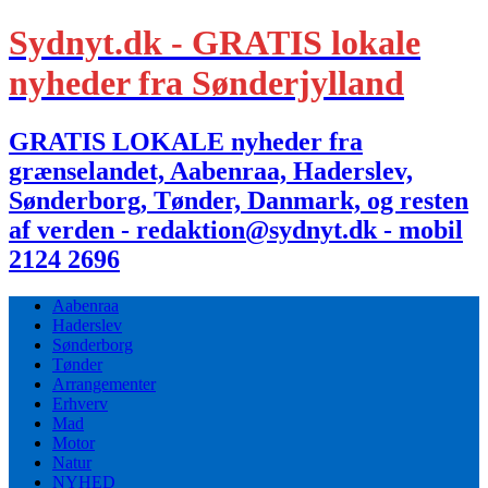
Sydnyt.dk - GRATIS lokale
nyheder fra Sønderjylland
GRATIS LOKALE nyheder fra
grænselandet, Aabenraa, Haderslev,
Sønderborg, Tønder, Danmark, og resten
af verden - redaktion@sydnyt.dk - mobil
2124 2696
Aabenraa
Haderslev
Sønderborg
Tønder
Arrangementer
Erhverv
Mad
Motor
Natur
NYHED