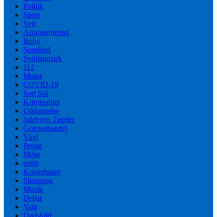
Politik
Sport
Vejr
Arrangementer
Bolig
Sundhed
Syddanmark
112
Motor
COVID-19
Sort Sol
Kriminalitet
Uddannelse
Julebyen Tønder
Grænsehandel
Vind
Penge
Miljø
politi
Kongehuset
Shopping
Musik
Debat
Valg
Dødsfald