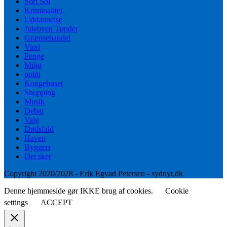
Sort Sol
Kriminalitet
Uddannelse
Julebyen Tønder
Grænsehandel
Vind
Penge
Miljø
politi
Kongehuset
Shopping
Musik
Debat
Valg
Dødsfald
Haven
Byggeri
Det sker
Copyright 2020/2028 - Erik Egvad Petersen - sydnyt.dk
Denne hjemmeside gør IKKE brug af cookies.
Cookie
settings
ACCEPT