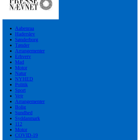
Aabenraa
Haderslev
Sønderborg
Tønder
Arrangementer
Erhverv
Mad
Motor
Natur
NYHED
Politik
Sport
Vejr
Arrangementer
Bolig
Sundhed
Syddanmark
112
Motor
COVID-19