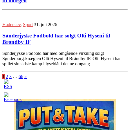
til morgen
Haderslev
,
Sport
31. juli 2026
Sønderjyske Fodbold har solgt Olti Hyseni til
Brøndby IF
Sønderjyske Fodbold har med omgående virkning solgt
Sønderborg-knægten Olti Hyseni til Brøndby IF. Olti Hyseni har
spillet sin sidste kamp i lyseblåt i denne omgang….
1
2
3
…
66
»