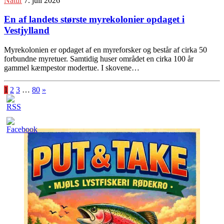
Natur
7. juli 2026
En af landets største myrekolonier opdaget i
Vestjylland
Myrekolonien er opdaget af en myreforsker og består af cirka 50
forbundne myretuer. Samtidig huser området en cirka 100 år
gammel kæmpestor modertue. I skovene…
1
2
3
…
80
»