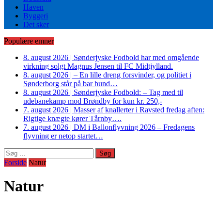
Haven
Byggeri
Det sker
Populære emner
8. august 2026
|
Sønderjyske Fodbold har med omgående
virkning solgt Magnus Jensen til FC Midtjylland.
8. august 2026
|
– En lille dreng forsvinder, og politiet i
Sønderborg står på bar bund…
8. august 2026
|
Sønderjyske Fodbold: – Tag med til
udebanekamp mod Brøndby for kun kr. 250,-
7. august 2026
|
Masser af knallerter i Ravsted fredag aften:
Rigtige knægte kører Tårnby….
7. august 2026
|
DM i Ballonflyvning 2026 – Fredagens
flyvning er netop startet…
Søg
efter:
Forside
Natur
Natur