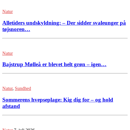
Natur
Alletiders undskyldning: – Der sidder svaleunger på
tøjsnoren…
Natur
Bajstrup Mølleå er blevet helt grøn – igen…
Natur
,
Sundhed
Sommerens hvepseplage: Kig dig for – og hold
afstand