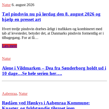
Natur
6. august 2026
Tæl pindsvin nu på lørdag den 8. august 2026 og
hjælp en presset art
Hvert tredje pindsvin dræbes årligt i trafikken og kombineret med
tab af levesteder, betyder det, at Danmarks pindsvin formentlig er i
tilbagegang. For at få…
Læs mere
Natur
Alene i Vildmarken – Dea fra Sønderborg holdt ud i
10 dage…Se hele serien her….
Aabenraa
,
Natur
Rødåen ved Hønkys i Aabenraa Kommune:
Knastør, og fuldstændig tilgroet igen