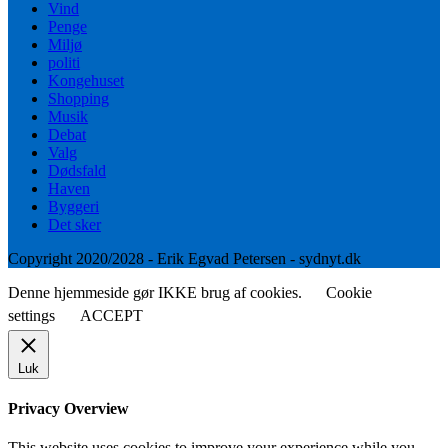
Vind
Penge
Miljø
politi
Kongehuset
Shopping
Musik
Debat
Valg
Dødsfald
Haven
Byggeri
Det sker
Copyright 2020/2028 - Erik Egvad Petersen - sydnyt.dk
Denne hjemmeside gør IKKE brug af cookies.
Cookie
settings
ACCEPT
Luk
Privacy Overview
This website uses cookies to improve your experience while you