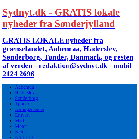
Sydnyt.dk - GRATIS lokale
nyheder fra Sønderjylland
GRATIS LOKALE nyheder fra
grænselandet, Aabenraa, Haderslev,
Sønderborg, Tønder, Danmark, og resten
af verden - redaktion@sydnyt.dk - mobil
2124 2696
Aabenraa
Haderslev
Sønderborg
Tønder
Arrangementer
Erhverv
Mad
Motor
Natur
NYHED