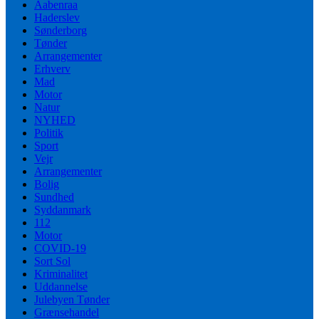
Aabenraa
Haderslev
Sønderborg
Tønder
Arrangementer
Erhverv
Mad
Motor
Natur
NYHED
Politik
Sport
Vejr
Arrangementer
Bolig
Sundhed
Syddanmark
112
Motor
COVID-19
Sort Sol
Kriminalitet
Uddannelse
Julebyen Tønder
Grænsehandel