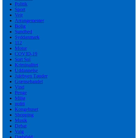
Politik
Sport
Vejr
Arrangementer
Bolig
Sundhed
Syddanmark
112
Motor
COVID-19
Sort Sol
Kriminalitet
Uddannelse
Julebyen Tønder
Grænsehandel
Vind
Penge
Miljø
politi
Kongehuset
Shopping
Musik
Debat
Valg
Dødsfald