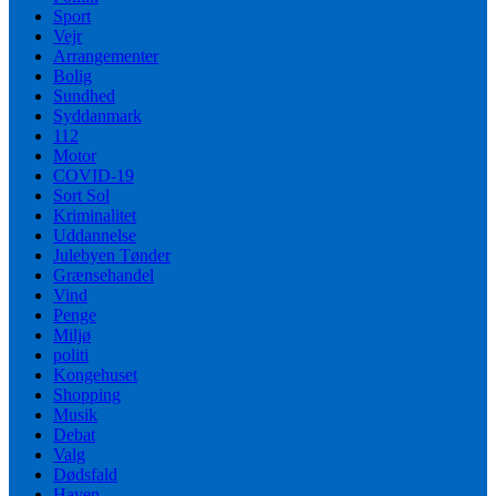
Sport
Vejr
Arrangementer
Bolig
Sundhed
Syddanmark
112
Motor
COVID-19
Sort Sol
Kriminalitet
Uddannelse
Julebyen Tønder
Grænsehandel
Vind
Penge
Miljø
politi
Kongehuset
Shopping
Musik
Debat
Valg
Dødsfald
Haven