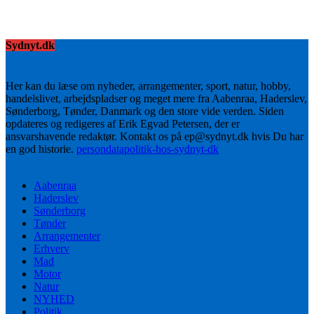
Sydnyt.dk
Her kan du læse om nyheder, arrangementer, sport, natur, hobby,
handelslivet, arbejdspladser og meget mere fra Aabenraa, Haderslev,
Sønderborg, Tønder, Danmark og den store vide verden. Siden
opdateres og redigeres af Erik Egvad Petersen, der er
ansvarshavende redaktør. Kontakt os på ep@sydnyt.dk hvis Du har
en god historie.
persondatapolitik-hos-sydnyt-dk
Aabenraa
Haderslev
Sønderborg
Tønder
Arrangementer
Erhverv
Mad
Motor
Natur
NYHED
Politik