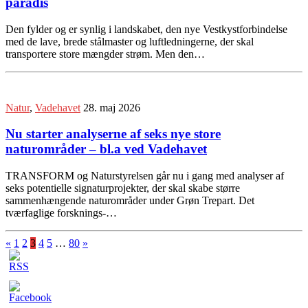
paradis
Den fylder og er synlig i landskabet, den nye Vestkystforbindelse
med de lave, brede stålmaster og luftledningerne, der skal
transportere store mængder strøm. Men den…
Natur
,
Vadehavet
28. maj 2026
Nu starter analyserne af seks nye store
naturområder – bl.a ved Vadehavet
TRANSFORM og Naturstyrelsen går nu i gang med analyser af
seks potentielle signaturprojekter, der skal skabe større
sammenhængende naturområder under Grøn Trepart. Det
tværfaglige forsknings-…
«
1
2
3
4
5
…
80
»