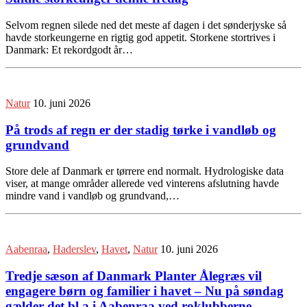
Selvom regnen silede ned det meste af dagen i det sønderjyske så
havde storkeungerne en rigtig god appetit. Storkene stortrives i
Danmark: Et rekordgodt år…
Natur
10. juni 2026
På trods af regn er der stadig tørke i vandløb og
grundvand
Store dele af Danmark er tørrere end normalt. Hydrologiske data
viser, at mange områder allerede ved vinterens afslutning havde
mindre vand i vandløb og grundvand,…
Aabenraa
,
Haderslev
,
Havet
,
Natur
10. juni 2026
Tredje sæson af Danmark Planter Ålegræs vil
engagere børn og familier i havet – Nu på søndag
gælder det bl.a i Aabenraa ved roklubberne