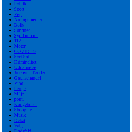
Politik
Sport
Vejr
Arrangementer
Bolig
Sundhed
Syddanmark
112
Motor
COVID-19
Sort Sol
Kriminalitet
Uddannelse
Julebyen Tønder
Grænsehandel
Vind
Penge
Miljø
politi
Kongehuset
Shopping
Musik
Debat
Valg
Dødsfald