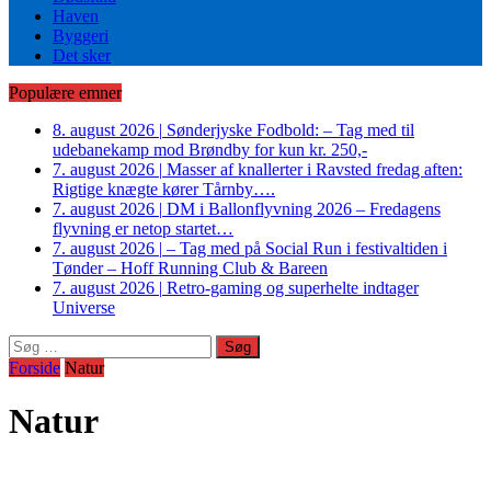
Haven
Byggeri
Det sker
Populære emner
8. august 2026
|
Sønderjyske Fodbold: – Tag med til
udebanekamp mod Brøndby for kun kr. 250,-
7. august 2026
|
Masser af knallerter i Ravsted fredag aften:
Rigtige knægte kører Tårnby….
7. august 2026
|
DM i Ballonflyvning 2026 – Fredagens
flyvning er netop startet…
7. august 2026
|
– Tag med på Social Run i festivaltiden i
Tønder – Hoff Running Club & Bareen
7. august 2026
|
Retro-gaming og superhelte indtager
Universe
Søg
efter:
Forside
Natur
Natur