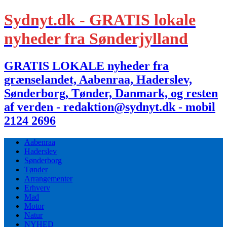
Sydnyt.dk - GRATIS lokale
nyheder fra Sønderjylland
GRATIS LOKALE nyheder fra
grænselandet, Aabenraa, Haderslev,
Sønderborg, Tønder, Danmark, og resten
af verden - redaktion@sydnyt.dk - mobil
2124 2696
Aabenraa
Haderslev
Sønderborg
Tønder
Arrangementer
Erhverv
Mad
Motor
Natur
NYHED