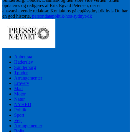
Sønderborg, Tønder, Danmark og den store vide verden. Siden
opdateres og redigeres af Erik Egvad Petersen, der er
ansvarshavende redaktør. Kontakt os på ep@sydnyt.dk hvis Du har
en god historie.
persondatapolitik-hos-sydnyt-dk
Aabenraa
Haderslev
Sønderborg
Tønder
Arrangementer
Erhverv
Mad
Motor
Natur
NYHED
Politik
Sport
Vejr
Arrangementer
Bolig