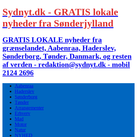
Sydnyt.dk - GRATIS lokale
nyheder fra Sønderjylland
GRATIS LOKALE nyheder fra
grænselandet, Aabenraa, Haderslev,
Sønderborg, Tønder, Danmark, og resten
af verden - redaktion@sydnyt.dk - mobil
2124 2696
Aabenraa
Haderslev
Sønderborg
Tønder
Arrangementer
Erhverv
Mad
Motor
Natur
NYHED