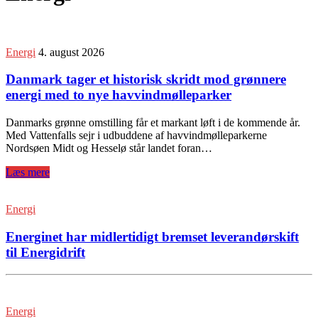
Energi
4. august 2026
Danmark tager et historisk skridt mod grønnere
energi med to nye havvindmølleparker
Danmarks grønne omstilling får et markant løft i de kommende år.
Med Vattenfalls sejr i udbuddene af havvindmølleparkerne
Nordsøen Midt og Hesselø står landet foran…
Læs mere
Energi
Energinet har midlertidigt bremset leverandørskift
til Energidrift
Energi