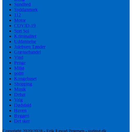
Sundhed
Syddanmark
112
Motor
COVID-19
Sort Sol
Kriminalitet
Uddannelse
Julebyen Tønder
Grænsehandel
Vind
Penge
Miljø
politi
Kongehuset
Shopping
Musik
Debat
Valg
Dødsfald
Haven
Byggeri
Det sker
Copyright 2020/2028 - Erik Egvad Petersen - sydnyt.dk