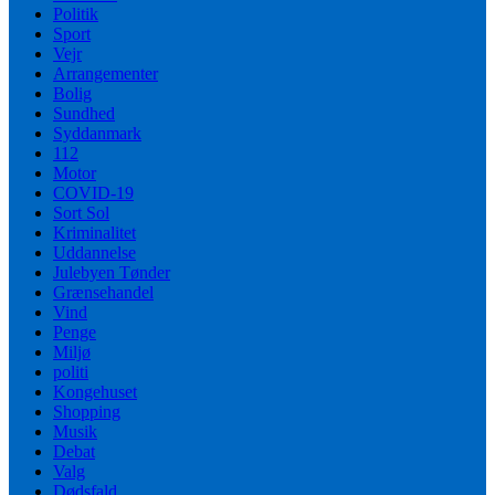
Politik
Sport
Vejr
Arrangementer
Bolig
Sundhed
Syddanmark
112
Motor
COVID-19
Sort Sol
Kriminalitet
Uddannelse
Julebyen Tønder
Grænsehandel
Vind
Penge
Miljø
politi
Kongehuset
Shopping
Musik
Debat
Valg
Dødsfald