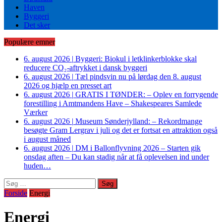
Haven
Byggeri
Det sker
Populære emner
6. august 2026
|
Byggeri: Biokul i letklinkerblokke skal
reducere CO₂-aftrykket i dansk byggeri
6. august 2026
|
Tæl pindsvin nu på lørdag den 8. august
2026 og hjælp en presset art
6. august 2026
|
GRATIS I TØNDER: – Oplev en forrygende
forestilling i Amtmandens Have – Shakespeares Samlede
Værker
6. august 2026
|
Museum Sønderjylland: – Rekordmange
besøgte Gram Lergrav i juli og det er fortsat en attraktion også
i august måned
6. august 2026
|
DM i Ballonflyvning 2026 – Starten gik
onsdag aften – Du kan stadig når at få oplevelsen ind under
huden…
Søg
efter:
Forside
Energi
Energi