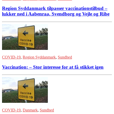
Region Syddanmark tilpasser vaccinationstilbud –
lukker ned i Aabenraa, Svendborg og Vejle og Ribe
COVID-19
,
Region Syddanmark
,
Sundhed
Vaccination: – Stor interesse for at få stikket igen
COVID-19
,
Danmark
,
Sundhed