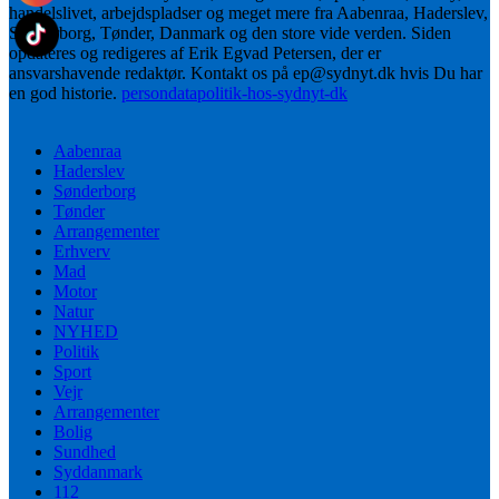
handelslivet, arbejdspladser og meget mere fra Aabenraa, Haderslev,
Sønderborg, Tønder, Danmark og den store vide verden. Siden
opdateres og redigeres af Erik Egvad Petersen, der er
ansvarshavende redaktør. Kontakt os på ep@sydnyt.dk hvis Du har
en god historie.
persondatapolitik-hos-sydnyt-dk
Aabenraa
Haderslev
Sønderborg
Tønder
Arrangementer
Erhverv
Mad
Motor
Natur
NYHED
Politik
Sport
Vejr
Arrangementer
Bolig
Sundhed
Syddanmark
112