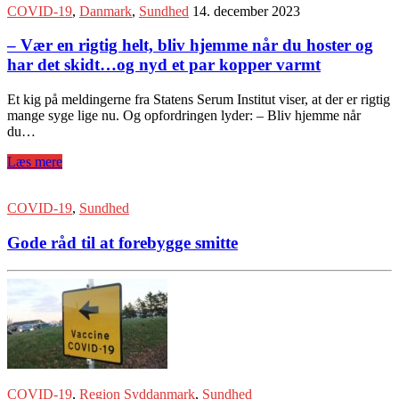
COVID-19
,
Danmark
,
Sundhed
14. december 2023
– Vær en rigtig helt, bliv hjemme når du hoster og
har det skidt…og nyd et par kopper varmt
Et kig på meldingerne fra Statens Serum Institut viser, at der er rigtig
mange syge lige nu. Og opfordringen lyder: – Bliv hjemme når
du…
Læs mere
COVID-19
,
Sundhed
Gode råd til at forebygge smitte
COVID-19
,
Region Syddanmark
,
Sundhed