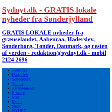
Sydnyt.dk - GRATIS lokale
nyheder fra Sønderjylland
GRATIS LOKALE nyheder fra
grænselandet, Aabenraa, Haderslev,
Sønderborg, Tønder, Danmark, og resten
af verden - redaktion@sydnyt.dk - mobil
2124 2696
Aabenraa
Haderslev
Sønderborg
Tønder
Arrangementer
Erhverv
Mad
Motor
Natur
NYHED