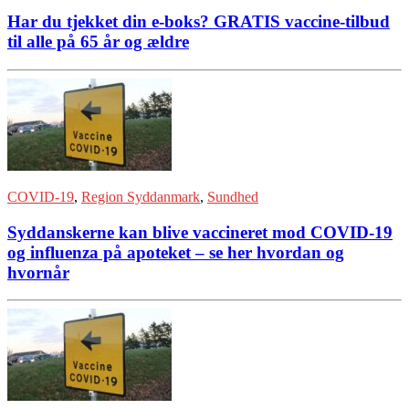
Har du tjekket din e-boks? GRATIS vaccine-tilbud
til alle på 65 år og ældre
COVID-19
,
Region Syddanmark
,
Sundhed
Syddanskerne kan blive vaccineret mod COVID-19
og influenza på apoteket – se her hvordan og
hvornår