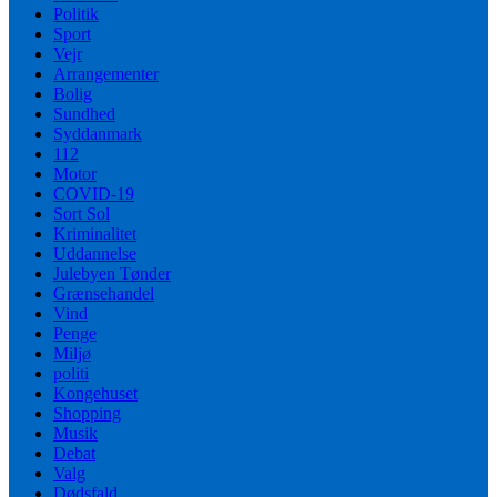
Politik
Sport
Vejr
Arrangementer
Bolig
Sundhed
Syddanmark
112
Motor
COVID-19
Sort Sol
Kriminalitet
Uddannelse
Julebyen Tønder
Grænsehandel
Vind
Penge
Miljø
politi
Kongehuset
Shopping
Musik
Debat
Valg
Dødsfald