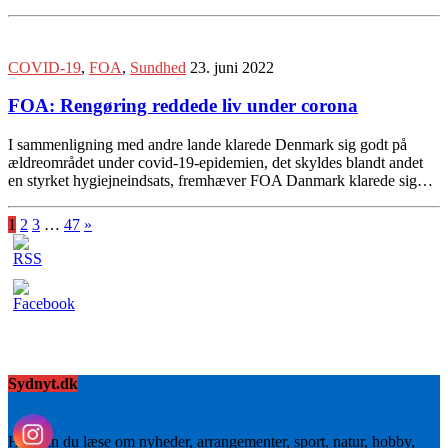
COVID-19
,
FOA
,
Sundhed
23. juni 2022
FOA: Rengøring reddede liv under corona
I sammenligning med andre lande klarede Denmark sig godt på
ældreområdet under covid-19-epidemien, det skyldes blandt andet
en styrket hygiejneindsats, fremhæver FOA Danmark klarede sig…
1
2
3
…
47
»
Sydnyt.dk
Her kan du læse om nyheder, arrangementer, sport, natur, hobby,