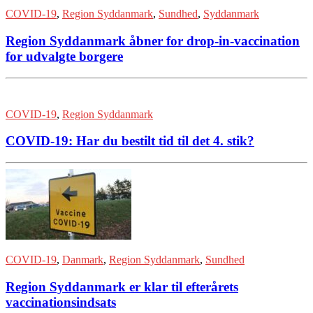
COVID-19
,
Region Syddanmark
,
Sundhed
,
Syddanmark
Region Syddanmark åbner for drop-in-vaccination
for udvalgte borgere
COVID-19
,
Region Syddanmark
COVID-19: Har du bestilt tid til det 4. stik?
COVID-19
,
Danmark
,
Region Syddanmark
,
Sundhed
Region Syddanmark er klar til efterårets
vaccinationsindsats