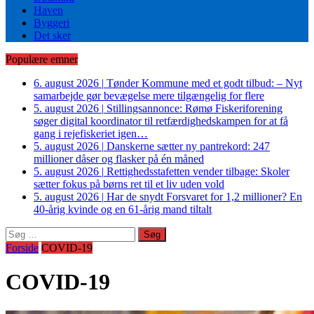
Haven
Byggeri
Det sker
Populære emner
6. august 2026
|
Tønder Kommune med et godt tilbud: – Nyt
samarbejde gør bevægelse mere tilgængelig for flere
5. august 2026
|
Stillingsannonce: Rømø Fiskeriforening
søger digital koordinator til retfærdighedskampen for at få
gang i rejefiskeriet igen…
5. august 2026
|
Danskerne sætter ny pantrekord: 247
millioner dåser og flasker på én måned
5. august 2026
|
Rettighedsstafetten vender tilbage: Skoler
sætter fokus på børns ret til et liv uden vold
5. august 2026
|
Har de snydt Forsvaret for 1,2 millioner? En
40-årig kvinde og en 61-årig mand tiltalt
Søg
efter:
Forside
COVID-19
COVID-19