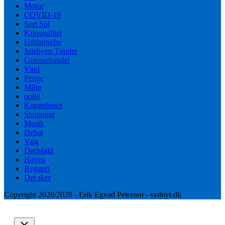
Motor
COVID-19
Sort Sol
Kriminalitet
Uddannelse
Julebyen Tønder
Grænsehandel
Vind
Penge
Miljø
politi
Kongehuset
Shopping
Musik
Debat
Valg
Dødsfald
Haven
Byggeri
Det sker
Copyright 2020/2028 - Erik Egvad Petersen - sydnyt.dk