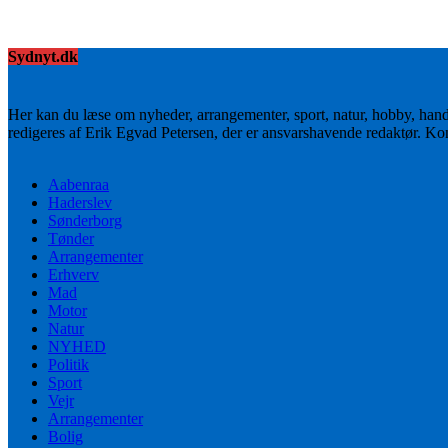
Sydnyt.dk
Her kan du læse om nyheder, arrangementer, sport, natur, hobby, han
redigeres af Erik Egvad Petersen, der er ansvarshavende redaktør. K
Aabenraa
Haderslev
Sønderborg
Tønder
Arrangementer
Erhverv
Mad
Motor
Natur
NYHED
Politik
Sport
Vejr
Arrangementer
Bolig