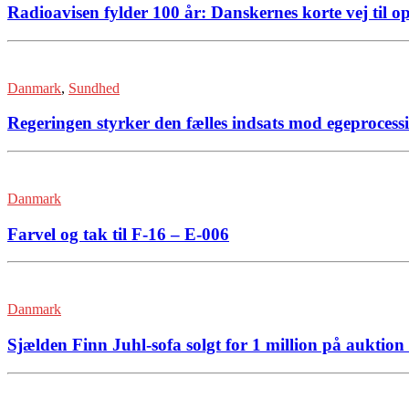
Radioavisen fylder 100 år: Danskernes korte vej til o
Danmark
,
Sundhed
Regeringen styrker den fælles indsats mod egeproces
Danmark
Farvel og tak til F-16 – E-006
Danmark
Sjælden Finn Juhl-sofa solgt for 1 million på aukti