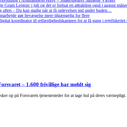
restilling i Amtmandens Have – Shakespeares Samlede Værker
ram Lergrav i juli og det er fortsat en attraktion også i august måne
 aften – Du kan stadig når at få oplevelsen ind under huden…
arbejde gør bevægelse mere tilgængelig for flere
gital koordinator til retfærdighedskampen for at få gang i rejefiskerie
orsvaret – 1.600 frivillige har meldt sig
 op på Forsvarets tjenestesteder for at tage hul på deres værnepligt. 