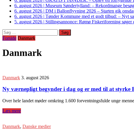
6. august 2026
|
GRATIS I TØNDER: – Oplev en forrygende fo
6. august 2026
|
Museum Sønderjylland: – Rekordmange besøgte G
6. august 2026
|
DM i Ballonflyvning 2026 – Starten gik onsdag
6. august 2026
|
Tønder Kommune med et godt tilbud: – Nyt sam
5. august 2026
|
Stillingsannonce: Rømø Fiskeriforening søger di
Søg
efter:
Forside
Danmark
Danmark
Danmark
3. august 2026
Ny værnepligt begynder i dag og er med til at styrke F
Over hele landet møder omkring 1.600 forventningsfulde unge mennesker
Læs mere
Danmark
,
Danske medier