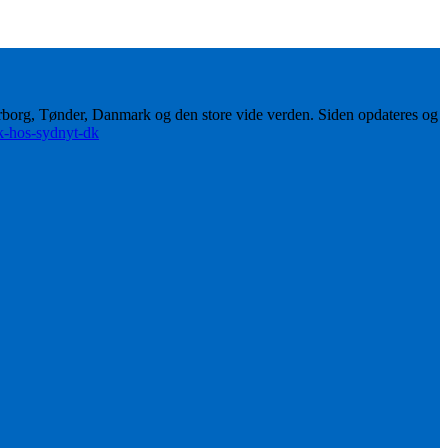
erborg, Tønder, Danmark og den store vide verden. Siden opdateres og
ik-hos-sydnyt-dk