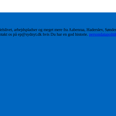
delslivet, arbejdspladser og meget mere fra Aabenraa, Haderslev, Sønd
ontakt os på ep@sydnyt.dk hvis Du har en god historie.
persondatapolit