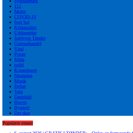
Syddanmark
112
Motor
COVID-19
Sort Sol
Kriminalitet
Uddannelse
Julebyen Tønder
Grænsehandel
Vind
Penge
Miljø
politi
Kongehuset
Shopping
Musik
Debat
Valg
Dødsfald
Haven
Byggeri
Det sker
Populære emner