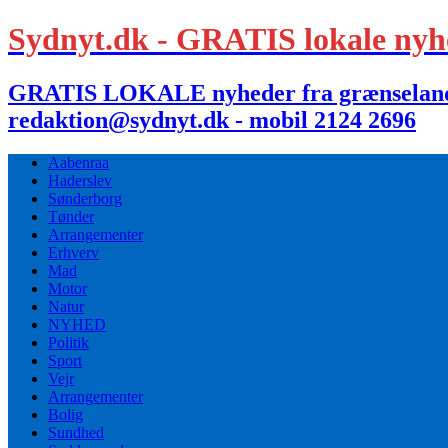
Sydnyt.dk - GRATIS lokale nyh
GRATIS LOKALE nyheder fra grænselandet,
redaktion@sydnyt.dk - mobil 2124 2696
Aabenraa
Haderslev
Sønderborg
Tønder
Arrangementer
Erhverv
Mad
Motor
Natur
NYHED
Politik
Sport
Vejr
Arrangementer
Bolig
Sundhed