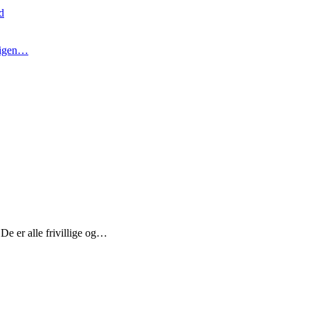
d
t igen…
De er alle frivillige og…