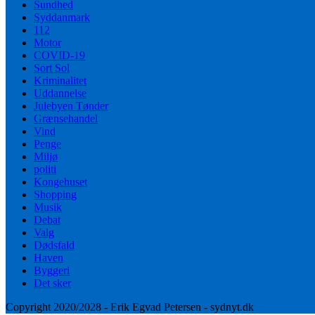
Sundhed
Syddanmark
112
Motor
COVID-19
Sort Sol
Kriminalitet
Uddannelse
Julebyen Tønder
Grænsehandel
Vind
Penge
Miljø
politi
Kongehuset
Shopping
Musik
Debat
Valg
Dødsfald
Haven
Byggeri
Det sker
Copyright 2020/2028 - Erik Egvad Petersen - sydnyt.dk