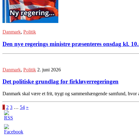
Danmark
,
Politik
Den nye regerings ministre præsenteres onsdag kl. 10
Danmark
,
Politik
2. juni 2026
Det politiske grundlag for firkløverregeringen
Danmark skal være et frit, trygt og sammenhængende samfund, hvor all
1
2
3
…
54
»