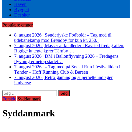
Haven
Byggeri
Det sker
Populære emner
8. august 2026
|
Sønderjyske Fodbold: – Tag med til
udebanekamp mod Brøndby for kun kr. 250,-
7. august 2026
|
Masser af knallerter i Ravsted fredag aften:
Rigtige knægte kører Tårnby….
7. august 2026
|
DM i Ballonflyvning 2026 – Fredagens
flyvning er netop startet…
7. august 2026
|
– Tag med på Social Run i festivaltiden i
Tønder – Hoff Running Club & Bareen
7. august 2026
|
Retro-gaming og superhelte indtager
Universe
Søg
efter:
Forside
Syddanmark
Syddanmark