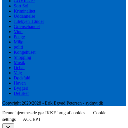
COVID-19
Sort Sol
Kriminalitet
Uddannelse
Julebyen Tønder
Grænsehandel
Vind
Penge
Miljø
politi
Kongehuset
Shopping
Musik
Debat
Valg
Dødsfald
Haven
Byggeri
Det sker
Copyright 2020/2028 - Erik Egvad Petersen - sydnyt.dk
Denne hjemmeside gør IKKE brug af cookies.
Cookie
settings
ACCEPT