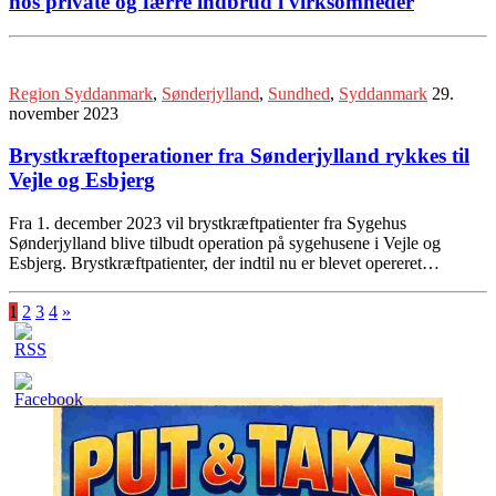
hos private og færre indbrud i virksomheder
Region Syddanmark
,
Sønderjylland
,
Sundhed
,
Syddanmark
29.
november 2023
Brystkræftoperationer fra Sønderjylland rykkes til
Vejle og Esbjerg
Fra 1. december 2023 vil brystkræftpatienter fra Sygehus
Sønderjylland blive tilbudt operation på sygehusene i Vejle og
Esbjerg. Brystkræftpatienter, der indtil nu er blevet opereret…
1
2
3
4
»