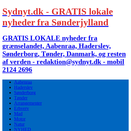
Sydnyt.dk - GRATIS lokale
nyheder fra Sønderjylland
GRATIS LOKALE nyheder fra
grænselandet, Aabenraa, Haderslev,
Sønderborg, Tønder, Danmark, og resten
af verden - redaktion@sydnyt.dk - mobil
2124 2696
Aabenraa
Haderslev
Sønderborg
Tønder
Arrangementer
Erhverv
Mad
Motor
Natur
NYHED