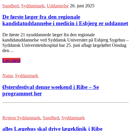
Sundhed
,
Syddanmark
,
Uddannelse
26. juni 2025
De første læger fra den regionale
kandidatuddannelse i medicin i Esbjerg er uddannet
De første 21 nyuddannede læger fra den regionale
kandidatuddannelse ved Syddansk Universitet på Esbjerg Sygehus –
Syddansk Universitetshospital har 25. juni aflagt lægeløftet Onsdag
den…
Læs mere
Natur
,
Syddanmark
Østersfestival denne weekend i Ribe – Se
programmet her
Region Syddanmark
,
Sundhed
,
Syddanmark
alles Lægehus skal drive lægeklinik i Ribe