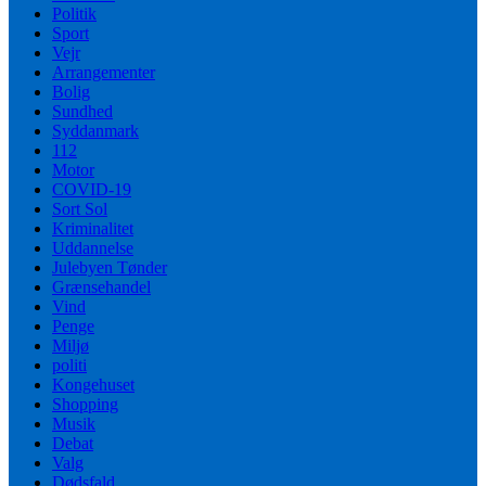
Politik
Sport
Vejr
Arrangementer
Bolig
Sundhed
Syddanmark
112
Motor
COVID-19
Sort Sol
Kriminalitet
Uddannelse
Julebyen Tønder
Grænsehandel
Vind
Penge
Miljø
politi
Kongehuset
Shopping
Musik
Debat
Valg
Dødsfald