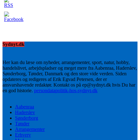
Sydnyt.dk
Her kan du læse om nyheder, arrangementer, sport, natur, hobby,
handelslivet, arbejdspladser og meget mere fra Aabenraa, Haderslev,
Sønderborg, Tønder, Danmark og den store vide verden. Siden
opdateres og redigeres af Erik Egvad Petersen, der er
ansvarshavende redaktør. Kontakt os på ep@sydnyt.dk hvis Du har
en god historie.
persondatapolitik-hos-sydnyt-dk
Aabenraa
Haderslev
Sønderborg
Tønder
Arrangementer
Erhverv