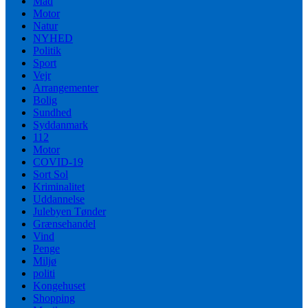
Mad
Motor
Natur
NYHED
Politik
Sport
Vejr
Arrangementer
Bolig
Sundhed
Syddanmark
112
Motor
COVID-19
Sort Sol
Kriminalitet
Uddannelse
Julebyen Tønder
Grænsehandel
Vind
Penge
Miljø
politi
Kongehuset
Shopping