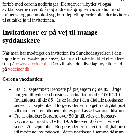
forløb med corona nedbringes. Derudover tilbyder vi også
syddanskerne over 65 år og andre målgrupper vaccination mod
influenza og pneumokoksygdom. Jeg vil opfordre alle, der inviteres,
til at takke ja til invitationen.
Invitationer er på vej til mange
syddanskere
Når man har modtaget en invitation fra Sundhedsstyrelsen i den
digitale eller fysiske postkasse, kan man booke tid til et eller flere
stik på
www.vacciner.dk
. Der vil løbende blive lagt nye tider ud
på
vacciner.dk
.
Corona-vaccination:
Fra 15. september: Beboere på plejehjem og de 85+ årige
borgere tilbydes en booster-vaccination mod COVID-19.
Invitationen til de 85+ årige lander i den digitale postkasse
senest 13. september. Borgere, der er fritaget fra digital post,
vil modtage invitationen i deres postkasse i samme tidsrum.
Fra 1. oktober: Borgere over 50 år tilbydes en booster-
vaccination mod COVID-19. Alle over 50 år er inviteret
senest 26. september. Borgere, der er fritaget fra digital post,
vil modtage invitationen i deres postkasse i samme tidsrum.