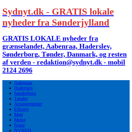
Sydnyt.dk - GRATIS lokale
nyheder fra Sønderjylland
GRATIS LOKALE nyheder fra
grænselandet, Aabenraa, Haderslev,
Sønderborg, Tønder, Danmark, og resten
af verden - redaktion@sydnyt.dk - mobil
2124 2696
Aabenraa
Haderslev
Sønderborg
Tønder
Arrangementer
Erhverv
Mad
Motor
Natur
NYHED