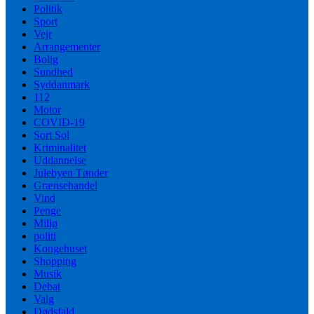
Politik
Sport
Vejr
Arrangementer
Bolig
Sundhed
Syddanmark
112
Motor
COVID-19
Sort Sol
Kriminalitet
Uddannelse
Julebyen Tønder
Grænsehandel
Vind
Penge
Miljø
politi
Kongehuset
Shopping
Musik
Debat
Valg
Dødsfald