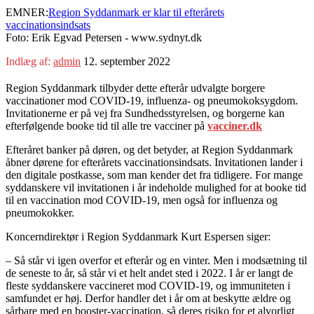
EMNER:
Region Syddanmark er klar til efterårets
vaccinationsindsats
Foto: Erik Egvad Petersen - www.sydnyt.dk
Indlæg af:
admin
12. september 2022
Region Syddanmark tilbyder dette efterår udvalgte borgere
vaccinationer mod COVID-19, influenza- og pneumokoksygdom.
Invitationerne er på vej fra Sundhedsstyrelsen, og borgerne kan
efterfølgende booke tid til alle tre vacciner på
vacciner.dk
Efteråret banker på døren, og det betyder, at Region Syddanmark
åbner dørene for efterårets vaccinationsindsats. Invitationen lander i
den digitale postkasse, som man kender det fra tidligere. For mange
syddanskere vil invitationen i år indeholde mulighed for at booke tid
til en vaccination mod COVID-19, men også for influenza og
pneumokokker.
Koncerndirektør i Region Syddanmark Kurt Espersen siger:
– Så står vi igen overfor et efterår og en vinter. Men i modsætning til
de seneste to år, så står vi et helt andet sted i 2022. I år er langt de
fleste syddanskere vaccineret mod COVID-19, og immuniteten i
samfundet er høj. Derfor handler det i år om at beskytte ældre og
sårbare med en booster-vaccination, så deres risiko for et alvorligt