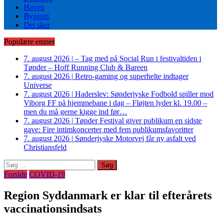
Haven
Byggeri
Det sker
Populære emner
7. august 2026
|
– Tag med på Social Run i festivaltiden i
Tønder – Hoff Running Club & Bareen
7. august 2026
|
Retro-gaming og superhelte indtager
Universe
7. august 2026
|
Haderslev: Sønderjyske Fodbold spiller mod
Viborg FF på hjemmebane i dag – Fløjten lyder kl. 19.00 –
men du må gerne kigge ind før…
7. august 2026
|
Tønder Festival giver publikum en sidste
gave: Fire intimkoncerter med fem publikumsfavoritter
7. august 2026
|
Sønderjyske Motorvej får ny asfalt ved
Christiansfeld
Søg
efter:
Forside
COVID-19
Region Syddanmark er klar til efterårets
vaccinationsindsats