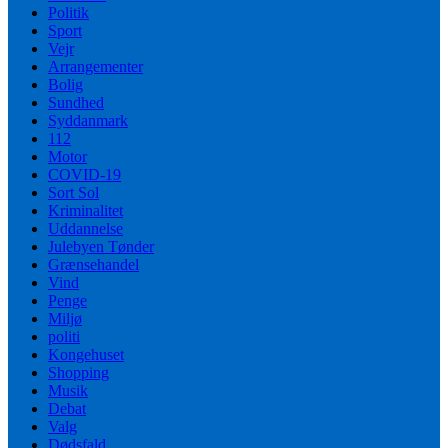
Politik
Sport
Vejr
Arrangementer
Bolig
Sundhed
Syddanmark
112
Motor
COVID-19
Sort Sol
Kriminalitet
Uddannelse
Julebyen Tønder
Grænsehandel
Vind
Penge
Miljø
politi
Kongehuset
Shopping
Musik
Debat
Valg
Dødsfald