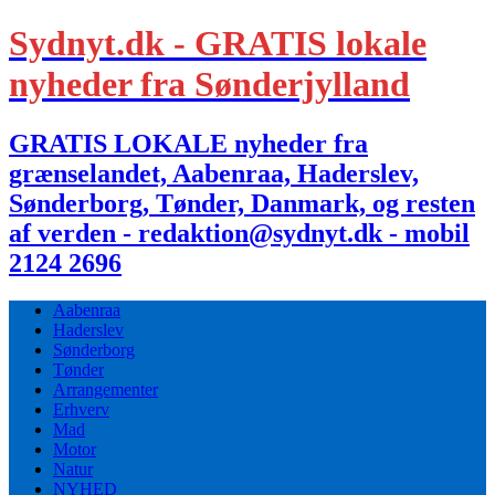
Sydnyt.dk - GRATIS lokale
nyheder fra Sønderjylland
GRATIS LOKALE nyheder fra
grænselandet, Aabenraa, Haderslev,
Sønderborg, Tønder, Danmark, og resten
af verden - redaktion@sydnyt.dk - mobil
2124 2696
Aabenraa
Haderslev
Sønderborg
Tønder
Arrangementer
Erhverv
Mad
Motor
Natur
NYHED