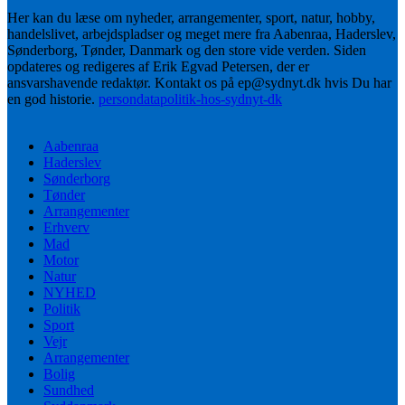
Her kan du læse om nyheder, arrangementer, sport, natur, hobby,
handelslivet, arbejdspladser og meget mere fra Aabenraa, Haderslev,
Sønderborg, Tønder, Danmark og den store vide verden. Siden
opdateres og redigeres af Erik Egvad Petersen, der er
ansvarshavende redaktør. Kontakt os på ep@sydnyt.dk hvis Du har
en god historie.
persondatapolitik-hos-sydnyt-dk
Aabenraa
Haderslev
Sønderborg
Tønder
Arrangementer
Erhverv
Mad
Motor
Natur
NYHED
Politik
Sport
Vejr
Arrangementer
Bolig
Sundhed