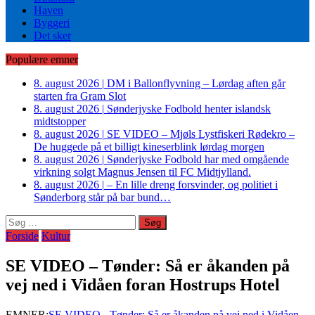
Haven
Byggeri
Det sker
Populære emner
8. august 2026
|
DM i Ballonflyvning – Lørdag aften går
starten fra Gram Slot
8. august 2026
|
Sønderjyske Fodbold henter islandsk
midtstopper
8. august 2026
|
SE VIDEO – Mjøls Lystfiskeri Rødekro –
De huggede på et billigt kineserblink lørdag morgen
8. august 2026
|
Sønderjyske Fodbold har med omgående
virkning solgt Magnus Jensen til FC Midtjylland.
8. august 2026
|
– En lille dreng forsvinder, og politiet i
Sønderborg står på bar bund…
Søg
efter:
Forside
Kultur
SE VIDEO – Tønder: Så er åkanden på
vej ned i Vidåen foran Hostrups Hotel
EMNER:
SE VIDEO - Tønder: Så er åkanden på vej ned i Vidåen