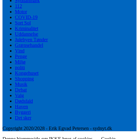
Syddanmark
112
Motor
COVID-19
Sort Sol
Kriminalitet
Uddannelse
Julebyen Tønder
Grænsehandel
Vind
Penge
Miljø
politi
Kongehuset
Shopping
Musik
Debat
Valg
Dødsfald
Haven
Byggeri
Det sker
Copyright 2020/2028 - Erik Egvad Petersen - sydnyt.dk
Denne hjemmeside gør IKKE brug af cookies.
Cookie