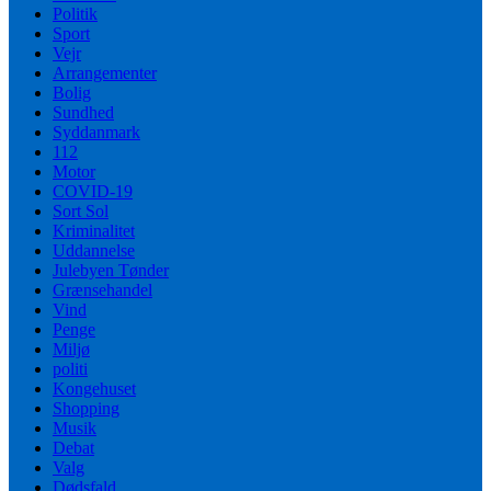
Politik
Sport
Vejr
Arrangementer
Bolig
Sundhed
Syddanmark
112
Motor
COVID-19
Sort Sol
Kriminalitet
Uddannelse
Julebyen Tønder
Grænsehandel
Vind
Penge
Miljø
politi
Kongehuset
Shopping
Musik
Debat
Valg
Dødsfald