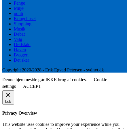
Penge
Miljø
politi
Kongehuset
Shopping
Musik
Debat
Valg
Dødsfald
Haven
Byggeri
Det sker
Copyright 2020/2028 - Erik Egvad Petersen - sydnyt.dk
Denne hjemmeside gør IKKE brug af cookies.
Cookie
settings
ACCEPT
Luk
Privacy Overview
This website uses cookies to improve your experience while you