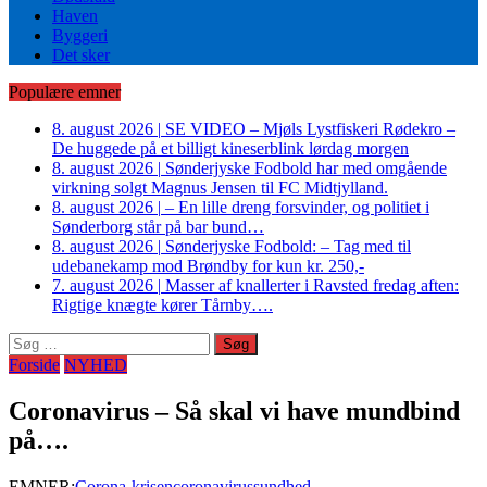
Haven
Byggeri
Det sker
Populære emner
8. august 2026
|
SE VIDEO – Mjøls Lystfiskeri Rødekro –
De huggede på et billigt kineserblink lørdag morgen
8. august 2026
|
Sønderjyske Fodbold har med omgående
virkning solgt Magnus Jensen til FC Midtjylland.
8. august 2026
|
– En lille dreng forsvinder, og politiet i
Sønderborg står på bar bund…
8. august 2026
|
Sønderjyske Fodbold: – Tag med til
udebanekamp mod Brøndby for kun kr. 250,-
7. august 2026
|
Masser af knallerter i Ravsted fredag aften:
Rigtige knægte kører Tårnby….
Søg
efter:
Forside
NYHED
Coronavirus – Så skal vi have mundbind
på….
EMNER:
Corona-krisen
coronavirus
sundhed