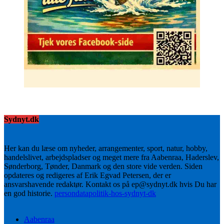
Sydnyt.dk
Her kan du læse om nyheder, arrangementer, sport, natur, hobby,
handelslivet, arbejdspladser og meget mere fra Aabenraa, Haderslev,
Sønderborg, Tønder, Danmark og den store vide verden. Siden
opdateres og redigeres af Erik Egvad Petersen, der er
ansvarshavende redaktør. Kontakt os på ep@sydnyt.dk hvis Du har
en god historie.
persondatapolitik-hos-sydnyt-dk
Aabenraa