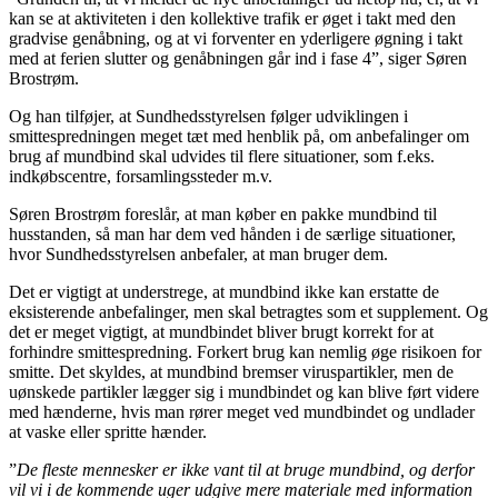
kan se at aktiviteten i den kollektive trafik er øget i takt med den
gradvise genåbning, og at vi forventer en yderligere øgning i takt
med at ferien slutter og genåbningen går ind i fase 4”, siger Søren
Brostrøm.
Og han tilføjer, at Sundhedsstyrelsen følger udviklingen i
smittespredningen meget tæt med henblik på, om anbefalinger om
brug af mundbind skal udvides til flere situationer, som f.eks.
indkøbscentre, forsamlingssteder m.v.
Søren Brostrøm foreslår, at man køber en pakke mundbind til
husstanden, så man har dem ved hånden i de særlige situationer,
hvor Sundhedsstyrelsen anbefaler, at man bruger dem.
Det er vigtigt at understrege, at mundbind ikke kan erstatte de
eksisterende anbefalinger, men skal betragtes som et supplement. Og
det er meget vigtigt, at mundbindet bliver brugt korrekt for at
forhindre smittespredning. Forkert brug kan nemlig øge risikoen for
smitte. Det skyldes, at mundbind bremser viruspartikler, men de
uønskede partikler lægger sig i mundbindet og kan blive ført videre
med hænderne, hvis man rører meget ved mundbindet og undlader
at vaske eller spritte hænder.
”
De fleste mennesker er ikke vant til at bruge mundbind, og derfor
vil vi i de kommende uger udgive mere materiale med information