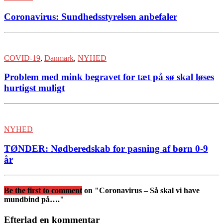
Coronavirus: Sundhedsstyrelsen anbefaler
COVID-19
,
Danmark
,
NYHED
Problem med mink begravet for tæt på sø skal løses
hurtigst muligt
NYHED
TØNDER: Nødberedskab for pasning af børn 0-9
år
Be the first to comment
on "Coronavirus – Så skal vi have
mundbind på…."
Efterlad en kommentar