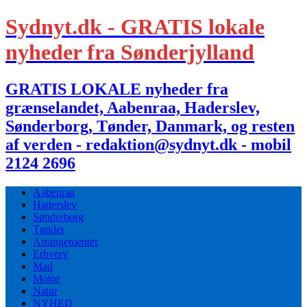
Sydnyt.dk - GRATIS lokale
nyheder fra Sønderjylland
GRATIS LOKALE nyheder fra
grænselandet, Aabenraa, Haderslev,
Sønderborg, Tønder, Danmark, og resten
af verden - redaktion@sydnyt.dk - mobil
2124 2696
Aabenraa
Haderslev
Sønderborg
Tønder
Arrangementer
Erhverv
Mad
Motor
Natur
NYHED