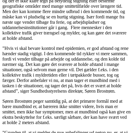
og der er ikke klare tegn på betydelig stigning eller bestemte
geografiske områder med mange smittetilfælde over længere tid.
Men der kan komme flere mindre udbrud i den kommende tid, og
måske kan vi pludselig se en hurtig stigning. Især fordi mange fra
næste uge vender tilbage fra ferie, og arbejdspladser og
uddannelsesinstitutioner går i gang. Flere mennesker i den
kollektive trafik giver trængsel og mylder, og kan gøre det sværere
at holde afstand.
”Hvis vi skal bevare kontrol med epidemien, er god afstand og rene
hænder stadig vigtigt. I den kommende tid rykker vi mere sammen,
fordi vi vender tilbage på arbejde og uddannelse, og den kolde tid
nærmer sig. Det kan gøre det sværere at holde afstand i mange
situationer, også selvom man gerne vil. Det gælder f.eks. i den
kollektive trafik i myldretiden eller i tætpakkede busser, tog og
færger. Derfor anbefaler vi nu, at man tager et mundbind med i
tasken i de situationer, og tager det på, hvis det er svært at holde
afstand”, siger Sundhedsstyrelsens direktør, Søren Brostrøm.
Søren Brostrøm peger samtidig på, at det primære formål med at
bære mundbind er, at bæreren ikke smitter videre, hvis man er
smittet, men ikke har symptomer, men at mundbind også kan give en
ekstra beskyttelse for f.eks. særligt sårbare, der kan have svært ved
at holde 2 meters afstand.
”Grunden til, at vi melder de nye anbefalinger ud netop nu, er, at vi