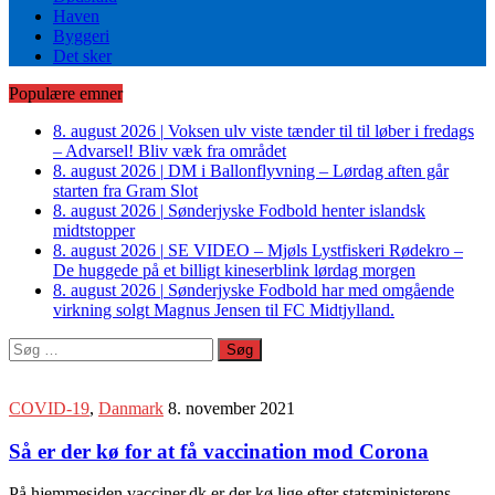
Haven
Byggeri
Det sker
Populære emner
8. august 2026
|
Voksen ulv viste tænder til til løber i fredags
– Advarsel! Bliv væk fra området
8. august 2026
|
DM i Ballonflyvning – Lørdag aften går
starten fra Gram Slot
8. august 2026
|
Sønderjyske Fodbold henter islandsk
midtstopper
8. august 2026
|
SE VIDEO – Mjøls Lystfiskeri Rødekro –
De huggede på et billigt kineserblink lørdag morgen
8. august 2026
|
Sønderjyske Fodbold har med omgående
virkning solgt Magnus Jensen til FC Midtjylland.
Søg
efter:
COVID-19
,
Danmark
8. november 2021
Så er der kø for at få vaccination mod Corona
På hjemmesiden vacciner.dk er der kø lige efter statsministerens