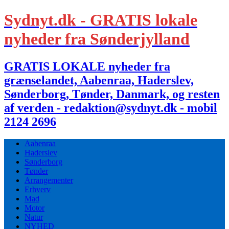
Sydnyt.dk - GRATIS lokale
nyheder fra Sønderjylland
GRATIS LOKALE nyheder fra
grænselandet, Aabenraa, Haderslev,
Sønderborg, Tønder, Danmark, og resten
af verden - redaktion@sydnyt.dk - mobil
2124 2696
Aabenraa
Haderslev
Sønderborg
Tønder
Arrangementer
Erhverv
Mad
Motor
Natur
NYHED