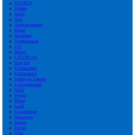
NYHED
Politik
Sport
Vejr
Arrangementer
Bolig
Sundhed
Syddanmark
112
Motor
COVID-19
Sort Sol
Kriminalitet
Uddannelse
Julebyen Tønder
Grænsehandel
Vind
Penge
Miljø
politi
Kongehuset
Shopping
Musik
Debat
Valg