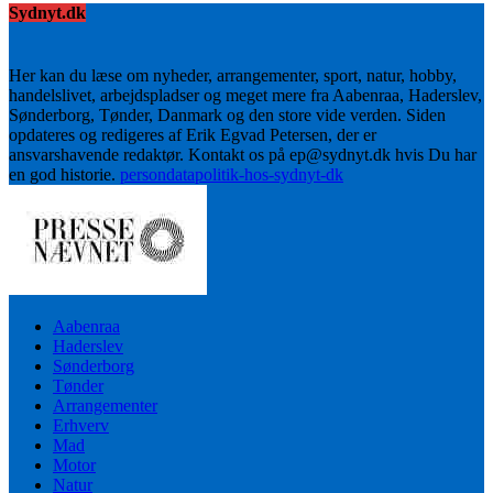
Sydnyt.dk
Her kan du læse om nyheder, arrangementer, sport, natur, hobby,
handelslivet, arbejdspladser og meget mere fra Aabenraa, Haderslev,
Sønderborg, Tønder, Danmark og den store vide verden. Siden
opdateres og redigeres af Erik Egvad Petersen, der er
ansvarshavende redaktør. Kontakt os på ep@sydnyt.dk hvis Du har
en god historie.
persondatapolitik-hos-sydnyt-dk
Aabenraa
Haderslev
Sønderborg
Tønder
Arrangementer
Erhverv
Mad
Motor
Natur