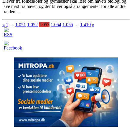
Elever fra folkeskoler og gymnasier skal lære om havets biologi og
lave mad fra havet, og der bliver også arrangementer for alle andre
fra den…
«
1
…
1.051
1.052
1.053
1.054
1.055
…
1.410
»