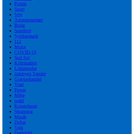
Politik
Sport
Vejr
Arrangementer
Bolig
Sundhed
Syddanmark
112
Motor
COVID-19
Sort Sol
Kriminalitet
Uddannelse
Julebyen Tønder
Grænsehandel
Vind
Penge
Miljø
politi
Kongehuset
Shopping
Musik
Debat
Valg
Dødsfald