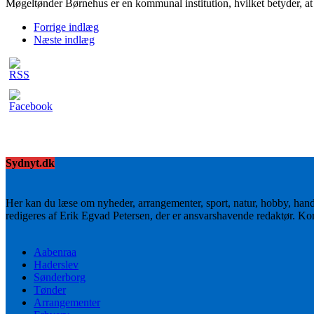
Møgeltønder Børnehus er en kommunal institution, hvilket betyder, at
Forrige indlæg
Næste indlæg
Sydnyt.dk
Her kan du læse om nyheder, arrangementer, sport, natur, hobby, han
redigeres af Erik Egvad Petersen, der er ansvarshavende redaktør. K
Aabenraa
Haderslev
Sønderborg
Tønder
Arrangementer