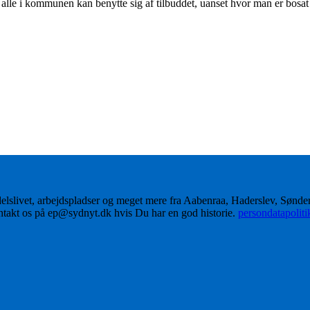
 alle i kommunen kan benytte sig af tilbuddet, uanset hvor man er bosa
delslivet, arbejdspladser og meget mere fra Aabenraa, Haderslev, Sønd
ontakt os på ep@sydnyt.dk hvis Du har en god historie.
persondatapolit