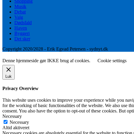
Shopping
Musik
Debat
Valg
Dødsfald
Haven
Byggeri
Det sker
Copyright 2020/2028 - Erik Egvad Petersen - sydnyt.dk
Denne hjemmeside gør IKKE brug af cookies.
Cookie settings
Luk
Privacy Overview
This website uses cookies to improve your experience while you naviga
for the working of basic functionalities of the website. We also use t
consent. You also have the option to opt-out of these cookies. But op
Necessary
Necessary
Altid aktiveret
Necessary cookies are absolutely essential for the website to function 