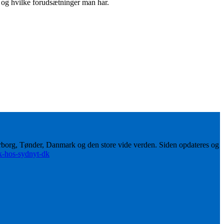
t og hvilke forudsætninger man har.
erborg, Tønder, Danmark og den store vide verden. Siden opdateres og
ik-hos-sydnyt-dk