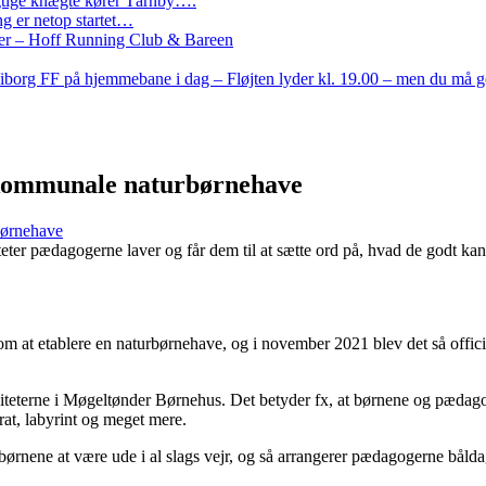
Rigtige knægte kører Tårnby….
g er netop startet…
nder – Hoff Running Club & Bareen
iborg FF på hjemmebane i dag – Fløjten lyder kl. 19.00 – men du må 
 kommunale naturbørnehave
børnehave
er pædagogerne laver og får dem til at sætte ord på, hvad de godt kan l
om at etablere en naturbørnehave, og i november 2021 blev det så off
iteterne i Møgeltønder Børnehus. Det betyder fx, at børnene og pædago
rat, labyrint og meget mere.
ørnene at være ude i al slags vejr, og så arrangerer pædagogerne båldag