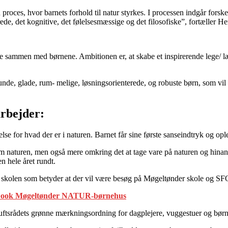
ces, hvor barnets forhold til natur styrkes. I processen indgår forskelli
rede, det kognitive, det følelsesmæssige og det filosofiske”, fortæller
 sammen med børnene. Ambitionen er, at skabe et inspirerende lege/ læ
sunde, glade, rum- melige, løsningsorienterede, og robuste børn, som 
rbejder:
e for hvad der er i naturen. Barnet får sine første sanseindtryk og opl
 om naturen, men også mere omkring det at tage vare på naturen og hinan
n hele året rundt.
ed skolen som betyder at der vil være besøg på Møgeltønder skole og S
book Møgeltønder NATUR-børnehus
uftsrådets grønne mærkningsordning for dagplejere, vuggestuer og børne