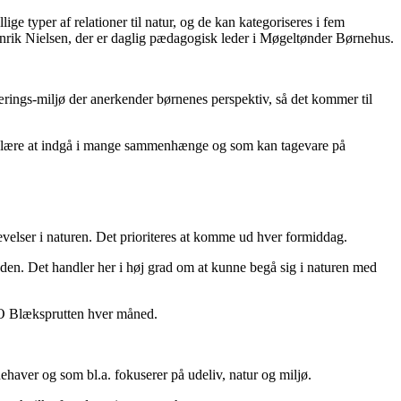
ge typer af relationer til natur, og de kan kategoriseres i fem
 Henrik Nielsen, der er daglig pædagogisk leder i Møgeltønder Børnehus.
rings-miljø der anerkender børnenes perspektiv, så det kommer til
vil lære at indgå i mange sammenhænge og som kan tagevare på
evelser i naturen. Det prioriteres at komme ud hver formiddag.
den. Det handler her i høj grad om at kunne begå sig i naturen med
FO Blæksprutten hver måned.
haver og som bl.a. fokuserer på udeliv, natur og miljø.