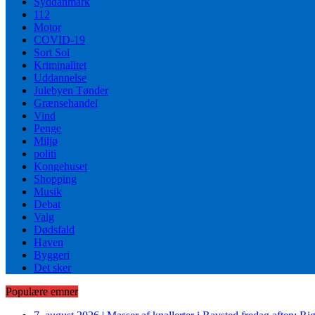
Syddanmark
112
Motor
COVID-19
Sort Sol
Kriminalitet
Uddannelse
Julebyen Tønder
Grænsehandel
Vind
Penge
Miljø
politi
Kongehuset
Shopping
Musik
Debat
Valg
Dødsfald
Haven
Byggeri
Det sker
Populære emner