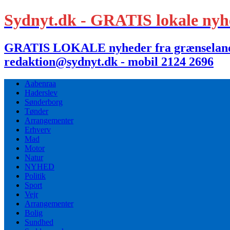
Sydnyt.dk - GRATIS lokale nyh
GRATIS LOKALE nyheder fra grænselandet,
redaktion@sydnyt.dk - mobil 2124 2696
Aabenraa
Haderslev
Sønderborg
Tønder
Arrangementer
Erhverv
Mad
Motor
Natur
NYHED
Politik
Sport
Vejr
Arrangementer
Bolig
Sundhed