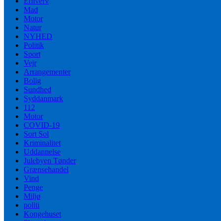
Erhverv
Mad
Motor
Natur
NYHED
Politik
Sport
Vejr
Arrangementer
Bolig
Sundhed
Syddanmark
112
Motor
COVID-19
Sort Sol
Kriminalitet
Uddannelse
Julebyen Tønder
Grænsehandel
Vind
Penge
Miljø
politi
Kongehuset