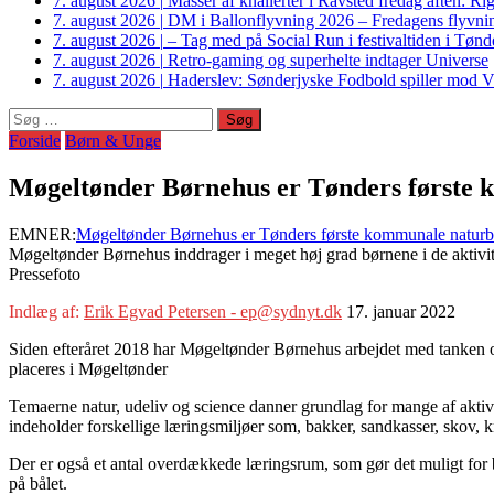
7. august 2026
|
Masser af knallerter i Ravsted fredag aften: 
7. august 2026
|
DM i Ballonflyvning 2026 – Fredagens flyvnin
7. august 2026
|
– Tag med på Social Run i festivaltiden i Tø
7. august 2026
|
Retro-gaming og superhelte indtager Universe
7. august 2026
|
Haderslev: Sønderjyske Fodbold spiller mod V
Søg
efter:
Forside
Børn & Unge
Møgeltønder Børnehus er Tønders første
EMNER:
Møgeltønder Børnehus er Tønders første kommunale natur
Møgeltønder Børnehus inddrager i meget høj grad børnene i de aktivitet
Pressefoto
Indlæg af:
Erik Egvad Petersen - ep@sydnyt.dk
17. januar 2022
Siden efteråret 2018 har Møgeltønder Børnehus arbejdet med tanken 
placeres i Møgeltønder
Temaerne natur, udeliv og science danner grundlag for mange af aktiv
indeholder forskellige læringsmiljøer som, bakker, sandkasser, skov, k
Der er også et antal overdækkede læringsrum, som gør det muligt for b
på bålet.