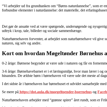
“Vi arbejder ud fra grundtanken om “Børns naturdannelse”, som er en pro
forbundne elementer i naturdannelse: det materielle, det erfaringsbase
Det gør de ansatte ved at være spørgende, undersøgende og nysgerrige
udtryk i krop, tale, billeder og sociale sammenhænge.
Naturbørnehaven forventer, at arbejdet som naturbørnehave vil give 
naturen, sig selv og andre.
Kort om hvordan Møgeltønder Børnehus a
0-2 årige: Børnene begynder at være ude i naturen og får en fornemmels
3-6 årige: Børnehavebarnet er i et læringsmiljø, hvor man lærer i og
hinanden. De ældste børn i børnehaven vil være ude det meste af dage
I det sidste år i børnehaven har børnehuset et udvidet samarbejde m
Se mere på
https://dot.aula.dk/moegeltoender-boernehus
og
Face
Naturbørnehaven arbejder med “grønne spirer” året rundt, som er Fril