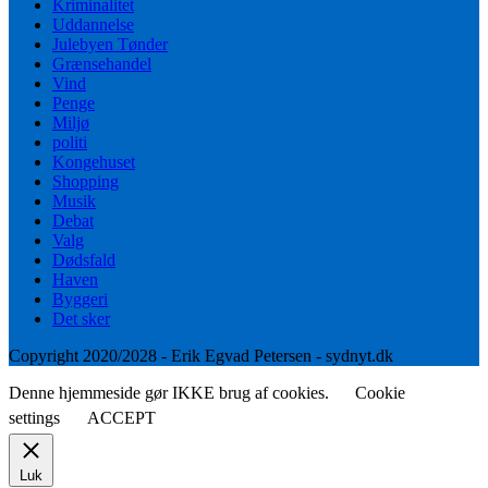
Kriminalitet
Uddannelse
Julebyen Tønder
Grænsehandel
Vind
Penge
Miljø
politi
Kongehuset
Shopping
Musik
Debat
Valg
Dødsfald
Haven
Byggeri
Det sker
Copyright 2020/2028 - Erik Egvad Petersen - sydnyt.dk
Denne hjemmeside gør IKKE brug af cookies.
Cookie
settings
ACCEPT
Luk