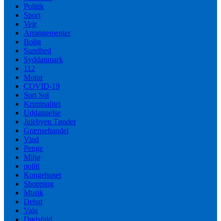
Politik
Sport
Vejr
Arrangementer
Bolig
Sundhed
Syddanmark
112
Motor
COVID-19
Sort Sol
Kriminalitet
Uddannelse
Julebyen Tønder
Grænsehandel
Vind
Penge
Miljø
politi
Kongehuset
Shopping
Musik
Debat
Valg
Dødsfald