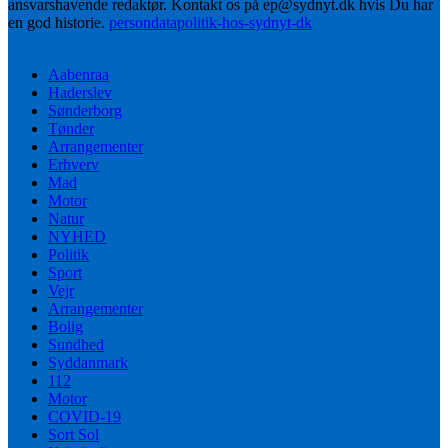
ansvarshavende redaktør. Kontakt os på ep@sydnyt.dk hvis Du har
en god historie.
persondatapolitik-hos-sydnyt-dk
Aabenraa
Haderslev
Sønderborg
Tønder
Arrangementer
Erhverv
Mad
Motor
Natur
NYHED
Politik
Sport
Vejr
Arrangementer
Bolig
Sundhed
Syddanmark
112
Motor
COVID-19
Sort Sol