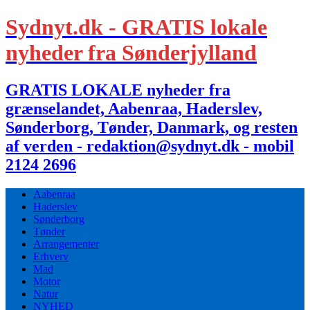
Sydnyt.dk - GRATIS lokale
nyheder fra Sønderjylland
GRATIS LOKALE nyheder fra
grænselandet, Aabenraa, Haderslev,
Sønderborg, Tønder, Danmark, og resten
af verden - redaktion@sydnyt.dk - mobil
2124 2696
Aabenraa
Haderslev
Sønderborg
Tønder
Arrangementer
Erhverv
Mad
Motor
Natur
NYHED