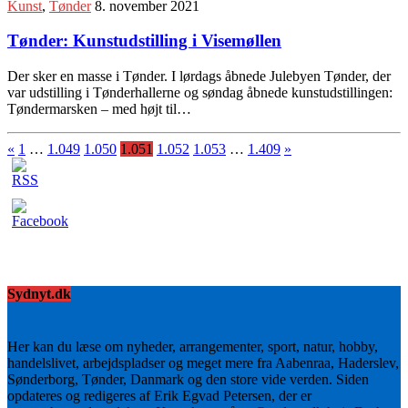
Kunst
,
Tønder
8. november 2021
Tønder: Kunstudstilling i Visemøllen
Der sker en masse i Tønder. I lørdags åbnede Julebyen Tønder, der
var udstilling i Tønderhallerne og søndag åbnede kunstudstillingen:
Tøndermarsken – med højt til…
«
1
…
1.049
1.050
1.051
1.052
1.053
…
1.409
»
Sydnyt.dk
Her kan du læse om nyheder, arrangementer, sport, natur, hobby,
handelslivet, arbejdspladser og meget mere fra Aabenraa, Haderslev,
Sønderborg, Tønder, Danmark og den store vide verden. Siden
opdateres og redigeres af Erik Egvad Petersen, der er