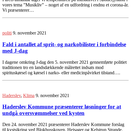
vores tema ”Musikliv” – noget af en udfordring i endnu et corona-år.
Vi præsenterer…
politi
9. november 2021
Fald i antallet af sprit- og narkobilister i forbindelse
med J-dag
I dagene omkring J-dag den 5. november 2021 gennemførte politiet
traditionen tro en landsdækkende målrettet indsats mod
spirituskørsel og kørsel i narko- eller medicinpåvirket tilstand….
Haderslev
,
Klima
9. november 2021
Haderslev Kommune præsenterer løsninger for at
undgå oversvømmelser ved kysten
Den 24. november 2021 præsenterer Haderslev Kommune forslag
til kystsikring ved Blokhusskoven, Hejsager og Kelstrup Strande.