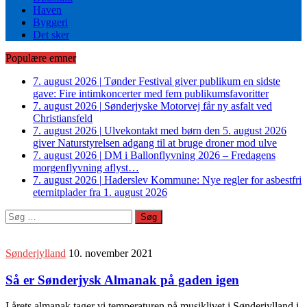
Haven
Byggeri
Det sker
Populære emner
7. august 2026
|
Tønder Festival giver publikum en sidste
gave: Fire intimkoncerter med fem publikumsfavoritter
7. august 2026
|
Sønderjyske Motorvej får ny asfalt ved
Christiansfeld
7. august 2026
|
Ulvekontakt med børn den 5. august 2026
giver Naturstyrelsen adgang til at bruge droner mod ulve
7. august 2026
|
DM i Ballonflyvning 2026 – Fredagens
morgenflyvning aflyst…
7. august 2026
|
Haderslev Kommune: Nye regler for asbestfri
eternitplader fra 1. august 2026
Søg
efter:
Sønderjylland
10. november 2021
Så er Sønderjysk Almanak på gaden igen
I årets almanak tager vi temperaturen på musiklivet i Sønderjylland i