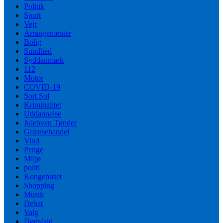
Politik
Sport
Vejr
Arrangementer
Bolig
Sundhed
Syddanmark
112
Motor
COVID-19
Sort Sol
Kriminalitet
Uddannelse
Julebyen Tønder
Grænsehandel
Vind
Penge
Miljø
politi
Kongehuset
Shopping
Musik
Debat
Valg
Dødsfald