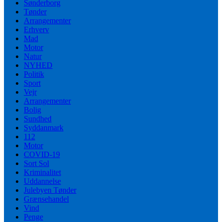
Sønderborg
Tønder
Arrangementer
Erhverv
Mad
Motor
Natur
NYHED
Politik
Sport
Vejr
Arrangementer
Bolig
Sundhed
Syddanmark
112
Motor
COVID-19
Sort Sol
Kriminalitet
Uddannelse
Julebyen Tønder
Grænsehandel
Vind
Penge