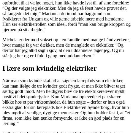
opfordret til at vælge noget, hun ikke havde lyst til, af sine forældre:
”Og der valgte jeg elektriker. Men da jeg så først havde prøvet det,
så fangede det mig.” Marianna derimod har baggrund som
fysiklærer fra Ungarn og ville gerne arbejde mere med hænderne.
Hun ser elektrikerrollen som ideel, fordi ”man kan bruge kroppen og
hjernen på sit arbejde.”
Michela er derimod vokset op i en familie med mange håndværkere,
hvor mange fag var dækket, men de manglede en elektriker. ”Og
derfor har jeg altid sagt i sjov, at den uddannelse tager jeg. Og nu
står jeg her og er i fuld i gang med uddannelsen.”
I lære som kvindelig elektriker
Når man som kvinde skal ud at søge en læreplads som elektriker,
kan man ifølge de tre kvinder godt frygte, at man ikke bliver taget
særlig godt imod. Men heldigvis blev de tre elektrikerelever mødt
positivt i det sønderjyske. Kun Marianna oplevede et par skæve
blikke hos et par virksomheder, da hun søgte – derfor er hun også
ekstra glad for sin læreplads hos Elektrikeren Sønderborg, hvor hun
blev mødt af venlige, dygtige mennesker. Og hun holder fast i, at ”et
firma, som ikke kan tænke fornyende, er ikke en god plads for en
lærling.”