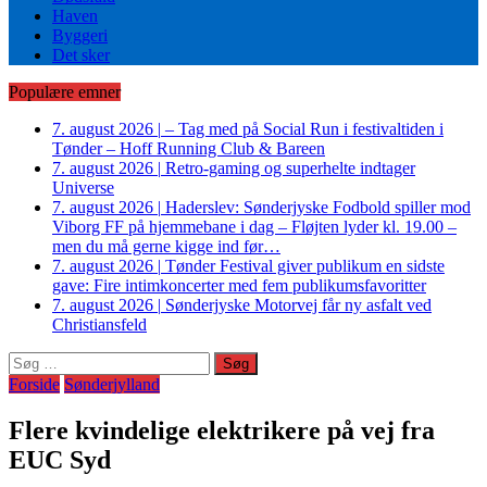
Haven
Byggeri
Det sker
Populære emner
7. august 2026
|
– Tag med på Social Run i festivaltiden i
Tønder – Hoff Running Club & Bareen
7. august 2026
|
Retro-gaming og superhelte indtager
Universe
7. august 2026
|
Haderslev: Sønderjyske Fodbold spiller mod
Viborg FF på hjemmebane i dag – Fløjten lyder kl. 19.00 –
men du må gerne kigge ind før…
7. august 2026
|
Tønder Festival giver publikum en sidste
gave: Fire intimkoncerter med fem publikumsfavoritter
7. august 2026
|
Sønderjyske Motorvej får ny asfalt ved
Christiansfeld
Søg
efter:
Forside
Sønderjylland
Flere kvindelige elektrikere på vej fra
EUC Syd