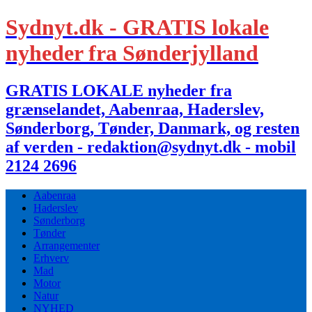
Sydnyt.dk - GRATIS lokale
nyheder fra Sønderjylland
GRATIS LOKALE nyheder fra
grænselandet, Aabenraa, Haderslev,
Sønderborg, Tønder, Danmark, og resten
af verden - redaktion@sydnyt.dk - mobil
2124 2696
Aabenraa
Haderslev
Sønderborg
Tønder
Arrangementer
Erhverv
Mad
Motor
Natur
NYHED