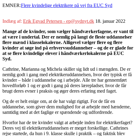
EMNER:
Flere kvindelige elektrikere på vej fra EUC Syd
Indlæg af:
Erik Egvad Petersen - ep@sydnyt.dk
18. januar 2022
Mange af de kvinder, som vælger håndværkerfagene, er vant til
at være i undertal. Der er nemlig på langt de fleste uddannelser
flere mænd i klasselokalerne. Alligevel vælger flere og flere
kvinder at søge ind på erhvervsuddannelser – og de er glade for
at se flere kvindelige elever i håndværkerlokalerne på EUC
Syd.
Cathrine, Marianna og Michela skiller sig lidt ud i mængden. De er
nemlig godt i gang med elektrikeruddannelsen, hvor der typisk er få
kvinder – både i uddannelse og i arbejde. Alle tre har gennemført
hovedforløb 1 og er godt i gang på deres lærepladser, hvor de får
brugt deres evner i praksis og øger deres erfaring med faget.
Og de er helt enige om, at de har valgt rigtigt. For de får en
uddannelse, som giver dem mulighed for at arbejde med hænderne,
samtidig med at det faglige er spændende og udfordrende.
Hvorfor har de tre kvinder valgt at arbejde inden for elektrikerfaget?
Deres vej til elektrikeruddannelsen er meget forskellige. Cathrines
rejse startede, da hun i 9. klasse skulle i praktik – og faktisk blev