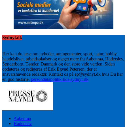
Sydnyt.dk
Her kan du læse om nyheder, arrangementer, sport, natur, hobby,
handelslivet, arbejdspladser og meget mere fra Aabenraa, Haderslev,
Sønderborg, Tønder, Danmark og den store vide verden. Siden
opdateres og redigeres af Erik Egvad Petersen, der er
ansvarshavende redaktør. Kontakt os på ep@sydnyt.dk hvis Du har
en god historie.
persondatapolitik-hos-sydnyt-dk
Aabenraa
Haderslev