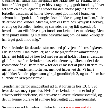
Cathrine har fundet sin læreplads hos Haderslev El-Teknik, hvor
hun er faldet godt til. ”Jeg er blevet taget rigtig godt imod, og bliver
set som en af kollegaerne i stedet for den eneste pige.” Cathrine
fortæller desuden, at hun er blevet taget godt imod i branchen –
selvom hun ”godt kan få nogle ekstra blikke engang i mellem,” når
de er ude ved kunder. Michela, som er i lære hos Sydjysk Eltekniq,
er enig og fortæller, ”inden jeg startede, var jeg lidt spændt på,
hvordan man ville blive taget imod som kvinde i et mandefag. Men
dette punkt skulle jeg slet ikke bekymre mig om, da mine kollegaer
har taget godt imod mig.”
De tre kvinder får desuden stor ros med på vejen af deres faglærer,
Ole Jednoral. Han fortæller, at alle tre piger får topkarakterer og
klarer sig fuldt ud på lige fod med resten af holdet. Han er desuden
glad for at se flere kvinder i klasselokalerne og håber, at der i de
kommende år vil starte flere – for der er masser af plads til dem. ”Vi
må se, om tendensen fortætter, men det håber jeg da. Vi har i
øjeblikket 3 andre piger, som går på grundforløb 2, og to af dem har
allerede en lærepladsaftale.”
Trenden ser derfor umiddelbart ud til at fortsætte hos EUC Syd,
hvor det ses meget positivt. Hvis flere kvinder kommer ind på
erhvervsuddannelserne, vil der være et lavere talentmassespild, og
det vil kunne bidrage til et mere ligevægtigt uddannelsesmiljø.
Se mere om uddannelsesmulighederne på
www.eucsyd.dk