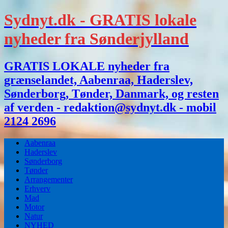
Sydnyt.dk - GRATIS lokale
nyheder fra Sønderjylland
GRATIS LOKALE nyheder fra
grænselandet, Aabenraa, Haderslev,
Sønderborg, Tønder, Danmark, og resten
af verden - redaktion@sydnyt.dk - mobil
2124 2696
Aabenraa
Haderslev
Sønderborg
Tønder
Arrangementer
Erhverv
Mad
Motor
Natur
NYHED