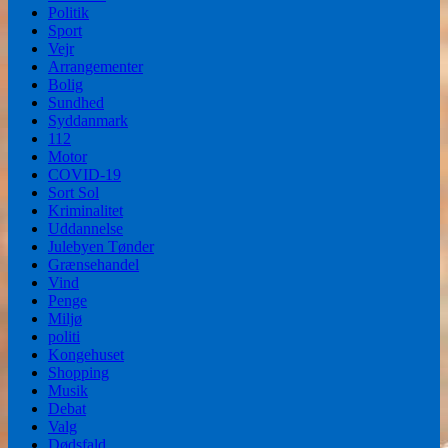
Politik
Sport
Vejr
Arrangementer
Bolig
Sundhed
Syddanmark
112
Motor
COVID-19
Sort Sol
Kriminalitet
Uddannelse
Julebyen Tønder
Grænsehandel
Vind
Penge
Miljø
politi
Kongehuset
Shopping
Musik
Debat
Valg
Dødsfald