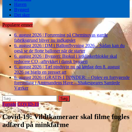
Haven
Byggeri
Det sker
Populære emner
6. august 2026
|
Forurening på Cheminovas gamle
fabriksgrund bliver nu indkapslet
6. august 2026
|
DM i Ballonflyvning 2026 – Sådan kan du
også se de flotte balloner når de starter
6. august 2026
|
Byggeri: Biokul i letklinkerblokke skal
reducere CO₂-aftrykket i dansk byggeri
6. august 2026
|
Tæl pindsvin nu på lørdag den 8. august
2026 og hjælp en presset art
6. august 2026
|
GRATIS I TØNDER: – Oplev en forrygende
forestilling i Amtmandens Have – Shakespeares Samlede
Værker
Søg
efter:
Forside
COVID-19
Covid-19: Vildtkameraer skal filme fugles
adfærd på minkfarme