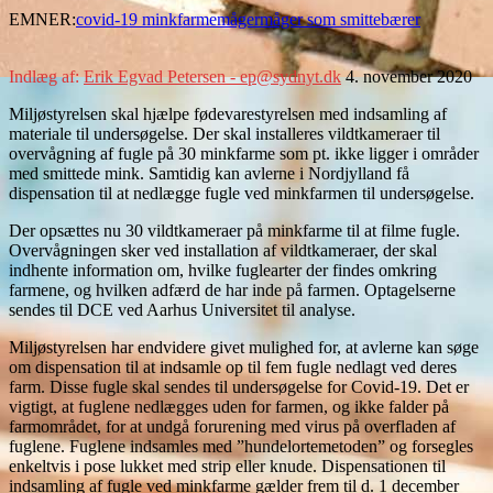
EMNER:
covid-19 minkfarme
måger
måger som smittebærer
Indlæg af:
Erik Egvad Petersen - ep@sydnyt.dk
4. november 2020
Miljøstyrelsen skal hjælpe fødevarestyrelsen med indsamling af
materiale til undersøgelse. Der skal installeres vildtkameraer til
overvågning af fugle på 30 minkfarme som pt. ikke ligger i områder
med smittede mink. Samtidig kan avlerne i Nordjylland få
dispensation til at nedlægge fugle ved minkfarmen til undersøgelse.
Der opsættes nu 30 vildtkameraer på minkfarme til at filme fugle.
Overvågningen sker ved installation af vildtkameraer, der skal
indhente information om, hvilke fuglearter der findes omkring
farmene, og hvilken adfærd de har inde på farmen. Optagelserne
sendes til DCE ved Aarhus Universitet til analyse.
Miljøstyrelsen har endvidere givet mulighed for, at avlerne kan søge
om dispensation til at indsamle op til fem fugle nedlagt ved deres
farm. Disse fugle skal sendes til undersøgelse for Covid-19. Det er
vigtigt, at fuglene nedlægges uden for farmen, og ikke falder på
farmområdet, for at undgå forurening med virus på overfladen af
fuglene. Fuglene indsamles med ”hundelortemetoden” og forsegles
enkeltvis i pose lukket med strip eller knude. Dispensationen til
indsamling af fugle ved minkfarme gælder frem til d. 1 december