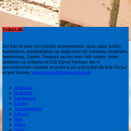
Sydnyt.dk
Her kan du læse om nyheder, arrangementer, sport, natur, hobby,
handelslivet, arbejdspladser og meget mere fra Aabenraa, Haderslev,
Sønderborg, Tønder, Danmark og den store vide verden. Siden
opdateres og redigeres af Erik Egvad Petersen, der er
ansvarshavende redaktør. Kontakt os på ep@sydnyt.dk hvis Du har
en god historie.
persondatapolitik-hos-sydnyt-dk
Aabenraa
Haderslev
Sønderborg
Tønder
Arrangementer
Erhverv
Mad
Motor
Natur