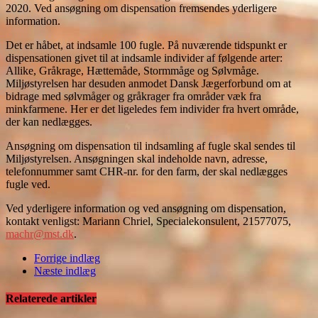
2020. Ved ansøgning om dispensation fremsendes yderligere
information.
Det er håbet, at indsamle 100 fugle. På nuværende tidspunkt er
dispensationen givet til at indsamle individer af følgende arter:
Allike, Gråkrage, Hættemåde, Stormmåge og Sølvmåge.
Miljøstyrelsen har desuden anmodet Dansk Jægerforbund om at
bidrage med sølvmåger og gråkrager fra områder væk fra
minkfarmene. Her er det ligeledes fem individer fra hvert område,
der kan nedlægges.
Ansøgning om dispensation til indsamling af fugle skal sendes til
Miljøstyrelsen. Ansøgningen skal indeholde navn, adresse,
telefonnummer samt CHR-nr. for den farm, der skal nedlægges
fugle ved.
Ved yderligere information og ved ansøgning om dispensation,
kontakt venligst: Mariann Chriel, Specialekonsulent, 21577075,
machr@mst.dk
.
Forrige indlæg
Næste indlæg
Relaterede artikler