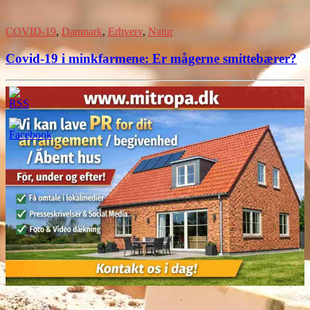
COVID-19
,
Danmark
,
Erhverv
,
Natur
Covid-19 i minkfarmene: Er mågerne smittebærer?