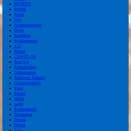
NYHED
Politik
Sport
Vejr
Arrangementer
Bolig
Sundhed
Syddanmark
112
Motor
COVID-19
Sort Sol
Kriminalitet
Uddannelse
Julebyen Tønder
Grænsehandel
Vind
Penge
Miljø
politi
Kongehuset
Shopping
Musik
Debat
Valg