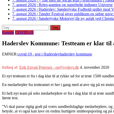
7. august 2026
|
– Tag med på Social Run i festivaltiden i Tø
7. august 2026
|
Retro-gaming og superhelte indtager Universe
7. august 2026
|
Haderslev: Sønderjyske Fodbold spiller mod V
7. august 2026
|
Tønder Festival giver publikum en sidste gave
7. august 2026
|
Sønderjyske Motorvej får ny asfalt ved Christi
Søg
efter:
Forside
COVID-19
Haderslev Kommune: Testteam er klar til 
EMNER:
covid-19 - test i Haderslev
haderslev kommune
Indlæg af:
Erik Egvad Petersen - ep@sydnyt.dk
4. november 2020
Et nyt testteam er fra i dag klar til at rykke ud for at teste 1500 su
En medarbejder fra testteamet er her i gang med at øve sig på en inst
Et helt nyt team på seks medarbejdere er fra i dag klar til at teste s
første test.
”Vi skal passe rigtig godt på vores sundhedsfaglige medarbejdere, og j
betyde, at vi også kan lave en endnu hurtigere smitteopsporing og på