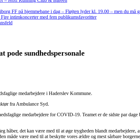
nder – Hoff Running Club & Bareen
iborg FF på hjemmebane i dag – Fløjten lyder kl. 19.00 – men du må 
: Fire intimkoncerter med fem publikumsfavoritter
ansfeld
at pode sundhedspersonale
ndhedsfaglige medarbejdere i Haderslev Kommune.
ruktør fra Ambulance Syd.
undhedsfaglige medarbejdere for COVID-19. Teamet er de sidste par dage bl
eg håber, det kan være med til at øge trygheden blandt medarbejdere, at 
 den måde være med til at beskytte vores ældre og mest sårbare borger