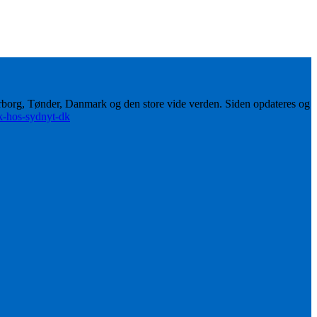
erborg, Tønder, Danmark og den store vide verden. Siden opdateres og
ik-hos-sydnyt-dk