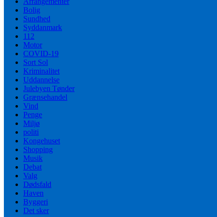
Arrangementer
Bolig
Sundhed
Syddanmark
112
Motor
COVID-19
Sort Sol
Kriminalitet
Uddannelse
Julebyen Tønder
Grænsehandel
Vind
Penge
Miljø
politi
Kongehuset
Shopping
Musik
Debat
Valg
Dødsfald
Haven
Byggeri
Det sker