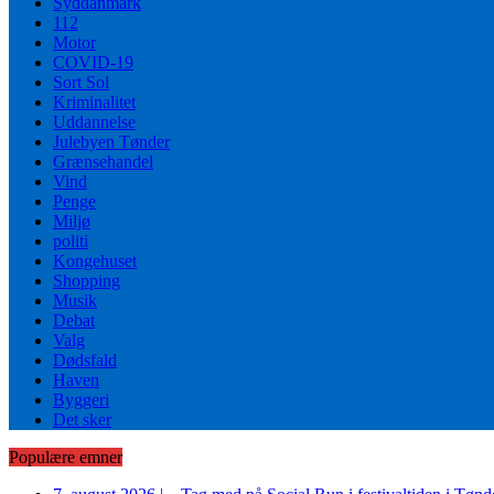
Syddanmark
112
Motor
COVID-19
Sort Sol
Kriminalitet
Uddannelse
Julebyen Tønder
Grænsehandel
Vind
Penge
Miljø
politi
Kongehuset
Shopping
Musik
Debat
Valg
Dødsfald
Haven
Byggeri
Det sker
Populære emner