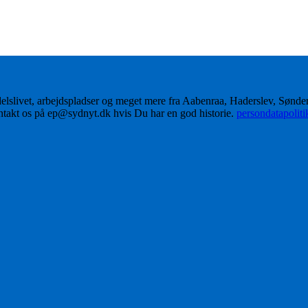
delslivet, arbejdspladser og meget mere fra Aabenraa, Haderslev, Sønd
ontakt os på ep@sydnyt.dk hvis Du har en god historie.
persondatapolit