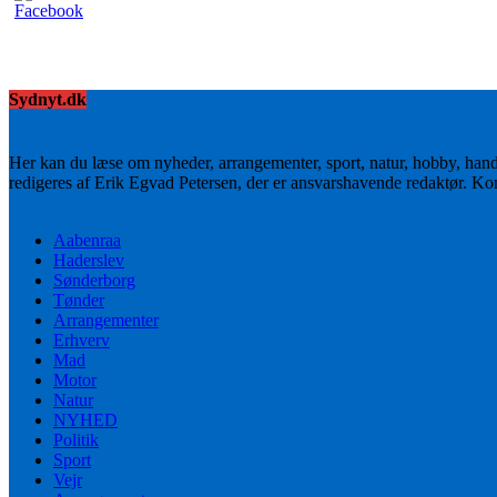
Sydnyt.dk
Her kan du læse om nyheder, arrangementer, sport, natur, hobby, han
redigeres af Erik Egvad Petersen, der er ansvarshavende redaktør. K
Aabenraa
Haderslev
Sønderborg
Tønder
Arrangementer
Erhverv
Mad
Motor
Natur
NYHED
Politik
Sport
Vejr