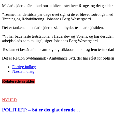
Medarbejderne får tilbud om at blive testet hver 6. uge, og det gælde
”Teamet har de sidste par dage øvet sig, så de er blevet fortrolige med 
Træning og Rehabilitering, Johannes Berg Westergaard.
Det er tanken, at medarbejderne skal tilbydes test i arbejdstiden.
”Vi har både faste teststationer i Haderslev og Vojens, og har desude
arbejdsplads som muligt”, siger Johannes Berg Westergaard.
Testteamet består af en team- og logistikkoordinator og fem testmeda
Det er Region Syddanmark / Ambulance Syd, der har stået for oplær
Forrige indlæg
Næste indlæg
Relaterede artikler
NYHED
POLITIET: – Så er det glat derude…