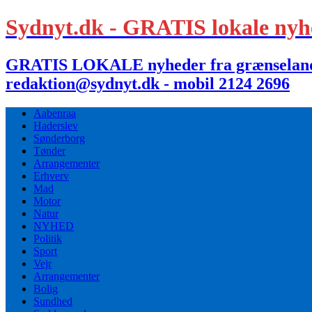
Sydnyt.dk - GRATIS lokale nyh
GRATIS LOKALE nyheder fra grænselandet,
redaktion@sydnyt.dk - mobil 2124 2696
Aabenraa
Haderslev
Sønderborg
Tønder
Arrangementer
Erhverv
Mad
Motor
Natur
NYHED
Politik
Sport
Vejr
Arrangementer
Bolig
Sundhed