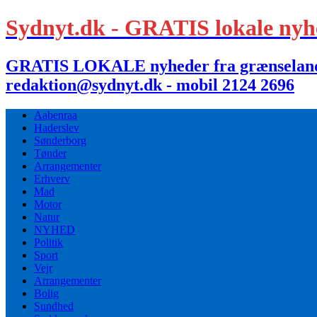
Sydnyt.dk - GRATIS lokale nyh
GRATIS LOKALE nyheder fra grænselandet,
redaktion@sydnyt.dk - mobil 2124 2696
Aabenraa
Haderslev
Sønderborg
Tønder
Arrangementer
Erhverv
Mad
Motor
Natur
NYHED
Politik
Sport
Vejr
Arrangementer
Bolig
Sundhed