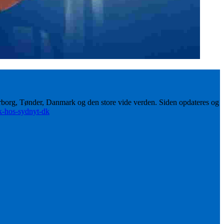
erborg, Tønder, Danmark og den store vide verden. Siden opdateres og
ik-hos-sydnyt-dk