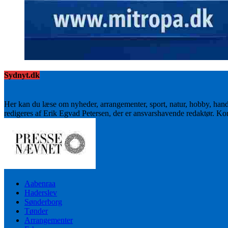
Sydnyt.dk
Her kan du læse om nyheder, arrangementer, sport, natur, hobby, han
redigeres af Erik Egvad Petersen, der er ansvarshavende redaktør. K
Aabenraa
Haderslev
Sønderborg
Tønder
Arrangementer