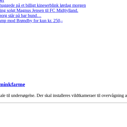
per
ggede på et billigt kineserblink lørdag morgen
ng solgt Magnus Jensen til FC Midtjylland.
erborg står på bar bund…
amp mod Brøndby for kun kr. 250,-
å minkfarme
ale til undersøgelse. Der skal installeres vildtkameraer til overvågning