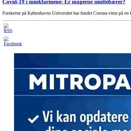
Covid-19 i minkfarmene: Er mågerne smittebærer?
Forskerne på Københavns Universitet har fundet Corona-virus på en 