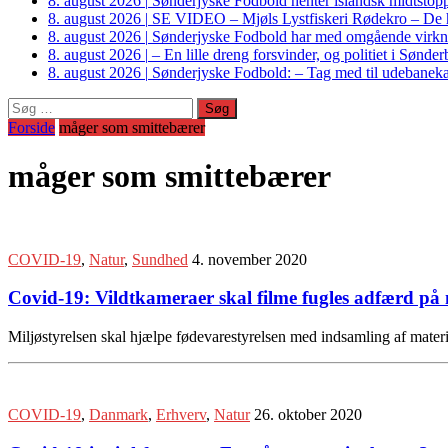
8. august 2026
|
Sønderjyske Fodbold henter islandsk midtstop
8. august 2026
|
SE VIDEO – Mjøls Lystfiskeri Rødekro – De hu
8. august 2026
|
Sønderjyske Fodbold har med omgående virkni
8. august 2026
|
– En lille dreng forsvinder, og politiet i Sønd
8. august 2026
|
Sønderjyske Fodbold: – Tag med til udebanek
Søg
efter:
Forside
måger som smittebærer
måger som smittebærer
COVID-19
,
Natur
,
Sundhed
4. november 2020
Covid-19: Vildtkameraer skal filme fugles adfærd p
Miljøstyrelsen skal hjælpe fødevarestyrelsen med indsamling af materi
COVID-19
,
Danmark
,
Erhverv
,
Natur
26. oktober 2020