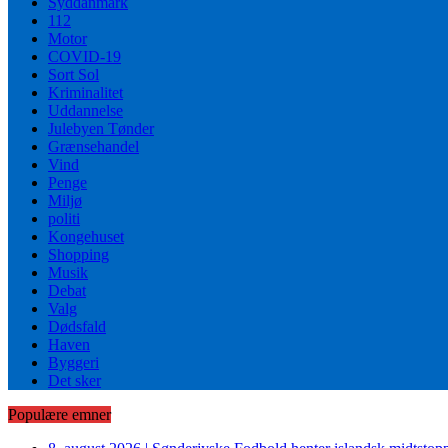
Syddanmark
112
Motor
COVID-19
Sort Sol
Kriminalitet
Uddannelse
Julebyen Tønder
Grænsehandel
Vind
Penge
Miljø
politi
Kongehuset
Shopping
Musik
Debat
Valg
Dødsfald
Haven
Byggeri
Det sker
Populære emner