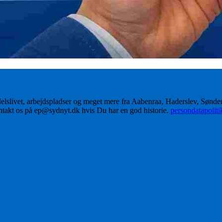
delslivet, arbejdspladser og meget mere fra Aabenraa, Haderslev, Sønd
ontakt os på ep@sydnyt.dk hvis Du har en god historie.
persondatapolit