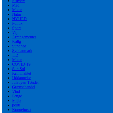
Erhverv
Mad
Motor
Natur
NYHED
Politik
Sport
Vejr
Arrangementer
Bolig
Sundhed
Syddanmark
112
Motor
COVID-19
Sort Sol
Kriminalitet
Uddannelse
Julebyen Tønder
Grænsehandel
Vind
Penge
Miljø
politi
Kongehuset