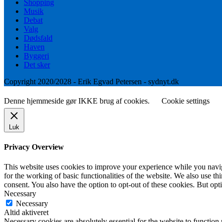
Shopping
Musik
Debat
Valg
Dødsfald
Haven
Byggeri
Det sker
Copyright 2020/2028 - Erik Egvad Petersen - sydnyt.dk
Denne hjemmeside gør IKKE brug af cookies.
Cookie settings
Luk
Privacy Overview
This website uses cookies to improve your experience while you naviga
for the working of basic functionalities of the website. We also use t
consent. You also have the option to opt-out of these cookies. But op
Necessary
Necessary
Altid aktiveret
Necessary cookies are absolutely essential for the website to function 