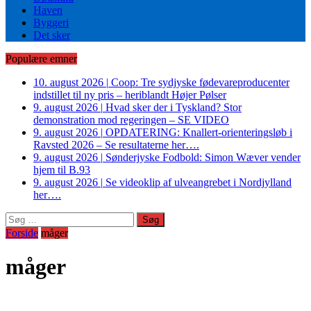
Haven
Byggeri
Det sker
Populære emner
10. august 2026
|
Coop: Tre sydjyske fødevareproducenter
indstillet til ny pris – heriblandt Højer Pølser
9. august 2026
|
Hvad sker der i Tyskland? Stor
demonstration mod regeringen – SE VIDEO
9. august 2026
|
OPDATERING: Knallert-orienteringsløb i
Ravsted 2026 – Se resultaterne her….
9. august 2026
|
Sønderjyske Fodbold: Simon Wæver vender
hjem til B.93
9. august 2026
|
Se videoklip af ulveangrebet i Nordjylland
her….
Søg
efter:
Forside
måger
måger