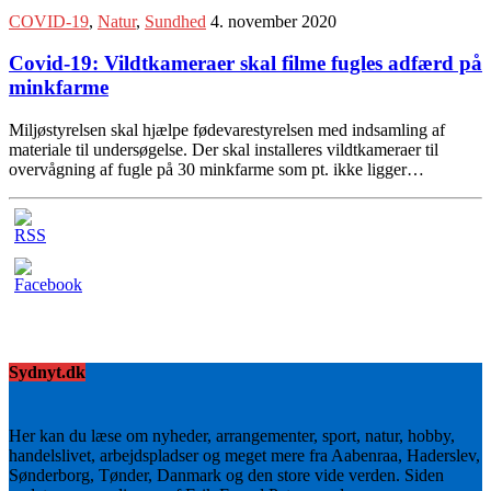
COVID-19
,
Natur
,
Sundhed
4. november 2020
Covid-19: Vildtkameraer skal filme fugles adfærd på
minkfarme
Miljøstyrelsen skal hjælpe fødevarestyrelsen med indsamling af
materiale til undersøgelse. Der skal installeres vildtkameraer til
overvågning af fugle på 30 minkfarme som pt. ikke ligger…
Sydnyt.dk
Her kan du læse om nyheder, arrangementer, sport, natur, hobby,
handelslivet, arbejdspladser og meget mere fra Aabenraa, Haderslev,
Sønderborg, Tønder, Danmark og den store vide verden. Siden