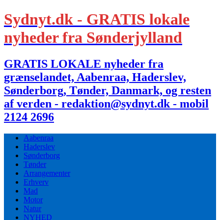
Sydnyt.dk - GRATIS lokale
nyheder fra Sønderjylland
GRATIS LOKALE nyheder fra
grænselandet, Aabenraa, Haderslev,
Sønderborg, Tønder, Danmark, og resten
af verden - redaktion@sydnyt.dk - mobil
2124 2696
Aabenraa
Haderslev
Sønderborg
Tønder
Arrangementer
Erhverv
Mad
Motor
Natur
NYHED