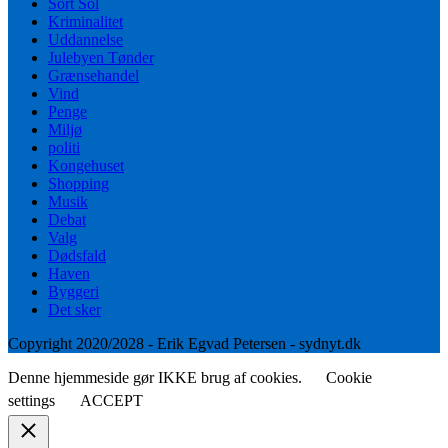
Sort Sol
Kriminalitet
Uddannelse
Julebyen Tønder
Grænsehandel
Vind
Penge
Miljø
politi
Kongehuset
Shopping
Musik
Debat
Valg
Dødsfald
Haven
Byggeri
Det sker
Copyright 2020/2028 - Erik Egvad Petersen - sydnyt.dk
Denne hjemmeside gør IKKE brug af cookies.
Cookie
settings
ACCEPT