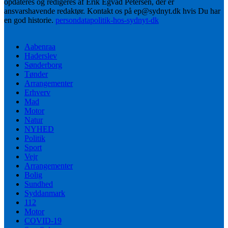
opdateres og redigeres af Erik Egvad Petersen, der er
ansvarshavende redaktør. Kontakt os på ep@sydnyt.dk hvis Du har
en god historie.
persondatapolitik-hos-sydnyt-dk
Aabenraa
Haderslev
Sønderborg
Tønder
Arrangementer
Erhverv
Mad
Motor
Natur
NYHED
Politik
Sport
Vejr
Arrangementer
Bolig
Sundhed
Syddanmark
112
Motor
COVID-19