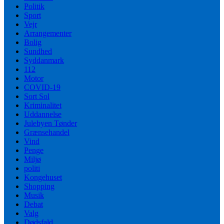
Politik
Sport
Vejr
Arrangementer
Bolig
Sundhed
Syddanmark
112
Motor
COVID-19
Sort Sol
Kriminalitet
Uddannelse
Julebyen Tønder
Grænsehandel
Vind
Penge
Miljø
politi
Kongehuset
Shopping
Musik
Debat
Valg
Dødsfald