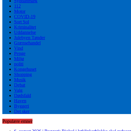
Syddanmark
112
Motor
COVID-19
Sort Sol
Kriminalitet
Uddannelse
Julebyen Tønder
Grænsehandel
Vind
Penge
Miljø
politi
Kongehuset
Shopping
Musik
Debat
Valg
Dødsfald
Haven
Byggeri
Det sker
Populære emner