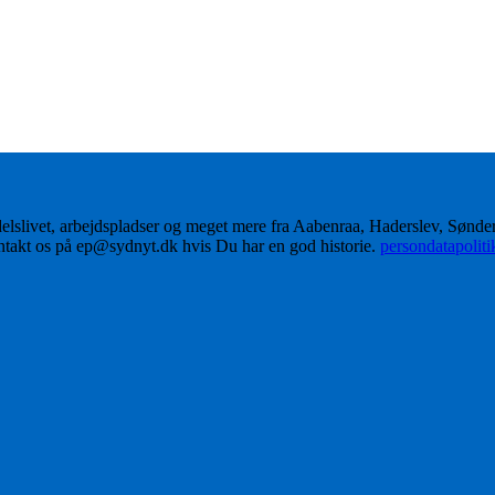
delslivet, arbejdspladser og meget mere fra Aabenraa, Haderslev, Sønd
ontakt os på ep@sydnyt.dk hvis Du har en god historie.
persondatapolit