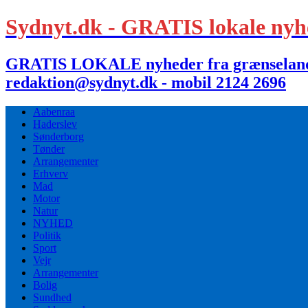
Sydnyt.dk - GRATIS lokale nyh
GRATIS LOKALE nyheder fra grænselandet,
redaktion@sydnyt.dk - mobil 2124 2696
Aabenraa
Haderslev
Sønderborg
Tønder
Arrangementer
Erhverv
Mad
Motor
Natur
NYHED
Politik
Sport
Vejr
Arrangementer
Bolig
Sundhed