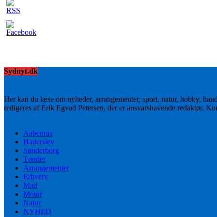
Sydnyt.dk
Her kan du læse om nyheder, arrangementer, sport, natur, hobby, han
redigeres af Erik Egvad Petersen, der er ansvarshavende redaktør. K
Aabenraa
Haderslev
Sønderborg
Tønder
Arrangementer
Erhverv
Mad
Motor
Natur
NYHED