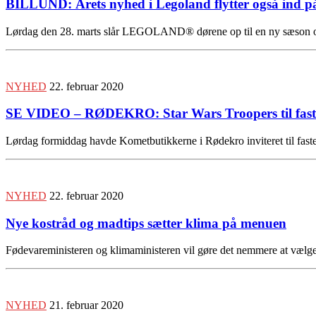
BILLUND: Årets nyhed i Legoland flytter også ind på
Lørdag den 28. marts slår LEGOLAND® dørene op til en ny sæson o
NYHED
22. februar 2020
SE VIDEO – RØDEKRO: Star Wars Troopers til faste
Lørdag formiddag havde Kometbutikkerne i Rødekro inviteret til faste
NYHED
22. februar 2020
Nye kostråd og madtips sætter klima på menuen
Fødevareministeren og klimaministeren vil gøre det nemmere at vælg
NYHED
21. februar 2020