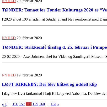
NYHED
20. februar 2020
TØNDER: Temaet for Tønder Kulturuge 2020 er “V
I 2020 er det 100 år siden, at Sønderjylland blev genforenet med D
NYHED
20. februar 2020
TØNDER: Strikkecafé tirsdag d. 25. februar i Pump
20-02-2020 – Axel Johnsen, chef for Viden og Samlinger i Museum Sø
NYHED
19. februar 2020
LØJT KIRKEBY: Der blev blitzet og uddelt klip
I dag blev lavet fartkontrol i Løjt Kirkeby ved Aabenraa. Det blev dyrt a
«
1
…
156
157
158
159
160
…
164
»