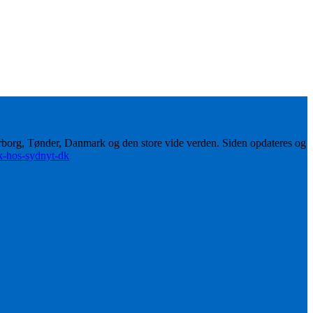
erborg, Tønder, Danmark og den store vide verden. Siden opdateres og
ik-hos-sydnyt-dk