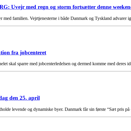
r med regn og storm fortsætter denne weeken
vær med familien. Vejrtjenesterne i både Danmark og Tyskland advare
on fra jobcenteret
erpanelet skal sparre med jobcenterledelsen og dermed komme med deres 
ag den 25. april
astholde levende og dynamiske byer. Danmark får sin første “Sæt pris p