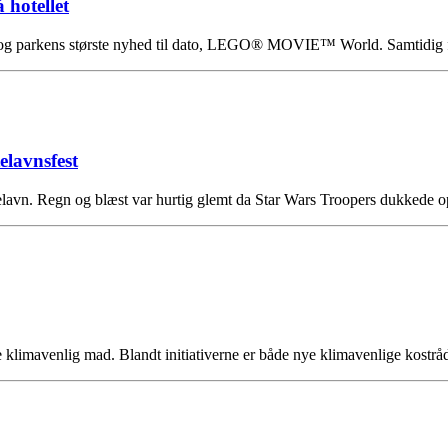
 hotellet
g parkens største nyhed til dato, LEGO® MOVIE™ World. Samtidig f
lavnsfest
lavn. Regn og blæst var hurtig glemt da Star Wars Troopers dukkede op
e klimavenlig mad. Blandt initiativerne er både nye klimavenlige kost