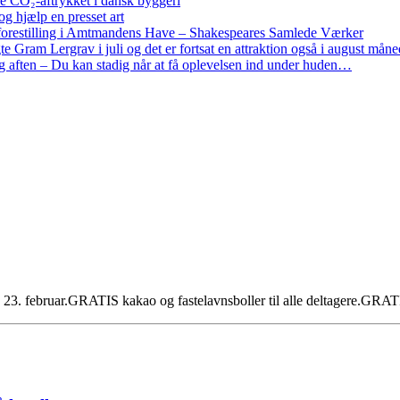
re CO₂-aftrykket i dansk byggeri
g hjælp en presset art
restilling i Amtmandens Have – Shakespeares Samlede Værker
ram Lergrav i juli og det er fortsat en attraktion også i august måne
 aften – Du kan stadig når at få oplevelsen ind under huden…
n 23. februar.GRATIS kakao og fastelavnsboller til alle deltagere.GRA