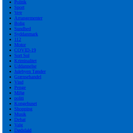
Politik
Sport
Vejr
Arrangementer
Bolig
Sundhed
Syddanmark
112
Motor
COVID-19
Sort Sol
Kriminalitet
Uddannelse
Julebyen Tønder
Grænsehandel
Vind
Penge
Miljø
politi
Kongehuset
Shopping
Musik
Debat
Valg
Dødsfald