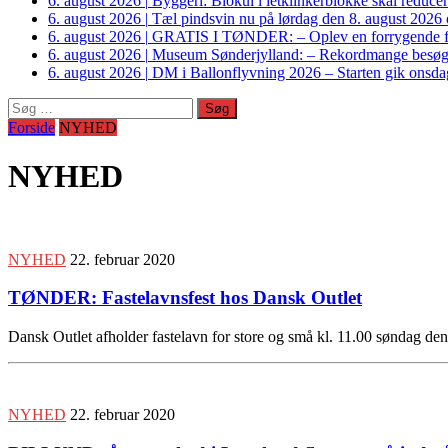
6. august 2026
|
Byggeri: Biokul i letklinkerblokke skal reduce
6. august 2026
|
Tæl pindsvin nu på lørdag den 8. august 2026 o
6. august 2026
|
GRATIS I TØNDER: – Oplev en forrygende fo
6. august 2026
|
Museum Sønderjylland: – Rekordmange besøgte G
6. august 2026
|
DM i Ballonflyvning 2026 – Starten gik onsdag
Søg
efter:
Forside
NYHED
NYHED
NYHED
22. februar 2020
TØNDER: Fastelavnsfest hos Dansk Outlet
Dansk Outlet afholder fastelavn for store og små kl. 11.00 søndag de
NYHED
22. februar 2020