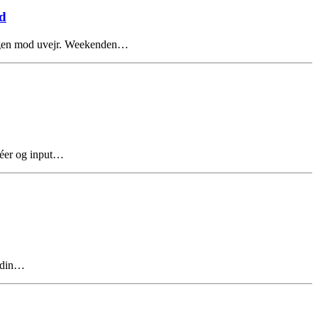
d
r igen mod uvejr. Weekenden…
idéer og input…
å din…