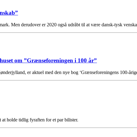
enskab”
anmark. Men derudover er 2020 også udråbt til at være dansk-tysk ven
ehuset om ”Grænseforeningen i 100 år”
nderjylland, er aktuel med den nye bog ‘Grænseforeningens 100-årige
t holde tidlig fyraften for et par bilister.