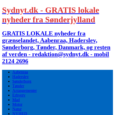
Sydnyt.dk - GRATIS lokale
nyheder fra Sønderjylland
GRATIS LOKALE nyheder fra
grænselandet, Aabenraa, Haderslev,
Sønderborg, Tønder, Danmark, og resten
af verden - redaktion@sydnyt.dk - mobil
2124 2696
Aabenraa
Haderslev
Sønderborg
Tønder
Arrangementer
Erhverv
Mad
Motor
Natur
NYHED