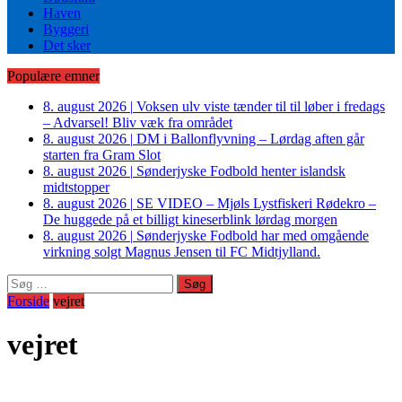
Haven
Byggeri
Det sker
Populære emner
8. august 2026
|
Voksen ulv viste tænder til til løber i fredags
– Advarsel! Bliv væk fra området
8. august 2026
|
DM i Ballonflyvning – Lørdag aften går
starten fra Gram Slot
8. august 2026
|
Sønderjyske Fodbold henter islandsk
midtstopper
8. august 2026
|
SE VIDEO – Mjøls Lystfiskeri Rødekro –
De huggede på et billigt kineserblink lørdag morgen
8. august 2026
|
Sønderjyske Fodbold har med omgående
virkning solgt Magnus Jensen til FC Midtjylland.
Søg
efter:
Forside
vejret
vejret