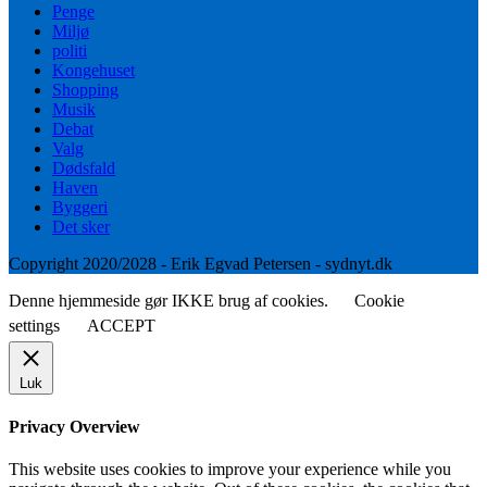
Penge
Miljø
politi
Kongehuset
Shopping
Musik
Debat
Valg
Dødsfald
Haven
Byggeri
Det sker
Copyright 2020/2028 - Erik Egvad Petersen - sydnyt.dk
Denne hjemmeside gør IKKE brug af cookies.
Cookie
settings
ACCEPT
Luk
Privacy Overview
This website uses cookies to improve your experience while you