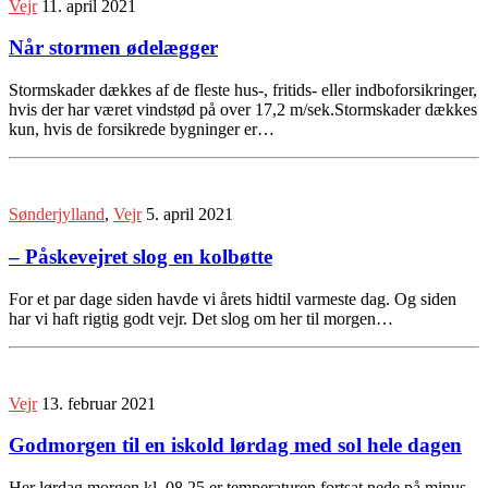
Vejr
11. april 2021
Når stormen ødelægger
Stormskader dækkes af de fleste hus-, fritids- eller indboforsikringer,
hvis der har været vindstød på over 17,2 m/sek.Stormskader dækkes
kun, hvis de forsikrede bygninger er…
Sønderjylland
,
Vejr
5. april 2021
– Påskevejret slog en kolbøtte
For et par dage siden havde vi årets hidtil varmeste dag. Og siden
har vi haft rigtig godt vejr. Det slog om her til morgen…
Vejr
13. februar 2021
Godmorgen til en iskold lørdag med sol hele dagen
Her lørdag morgen kl. 08.25 er temperaturen fortsat nede på minus