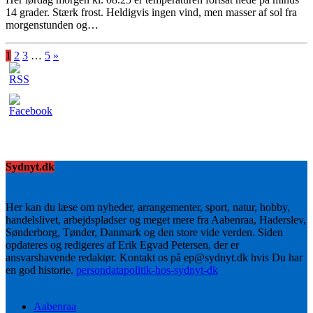
14 grader. Stærk frost. Heldigvis ingen vind, men masser af sol fra
morgenstunden og…
1
2
3
…
5
»
Sydnyt.dk
Her kan du læse om nyheder, arrangementer, sport, natur, hobby,
handelslivet, arbejdspladser og meget mere fra Aabenraa, Haderslev,
Sønderborg, Tønder, Danmark og den store vide verden. Siden
opdateres og redigeres af Erik Egvad Petersen, der er
ansvarshavende redaktør. Kontakt os på ep@sydnyt.dk hvis Du har
en god historie.
persondatapolitik-hos-sydnyt-dk
Aabenraa