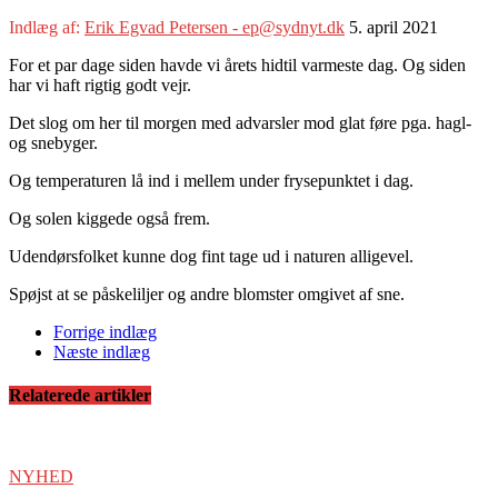
Indlæg af:
Erik Egvad Petersen - ep@sydnyt.dk
5. april 2021
For et par dage siden havde vi årets hidtil varmeste dag. Og siden
har vi haft rigtig godt vejr.
Det slog om her til morgen med advarsler mod glat føre pga. hagl-
og snebyger.
Og temperaturen lå ind i mellem under frysepunktet i dag.
Og solen kiggede også frem.
Udendørsfolket kunne dog fint tage ud i naturen alligevel.
Spøjst at se påskeliljer og andre blomster omgivet af sne.
Forrige indlæg
Næste indlæg
Relaterede artikler
NYHED