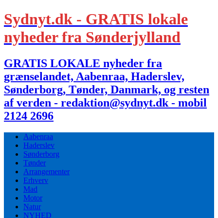
Sydnyt.dk - GRATIS lokale
nyheder fra Sønderjylland
GRATIS LOKALE nyheder fra
grænselandet, Aabenraa, Haderslev,
Sønderborg, Tønder, Danmark, og resten
af verden - redaktion@sydnyt.dk - mobil
2124 2696
Aabenraa
Haderslev
Sønderborg
Tønder
Arrangementer
Erhverv
Mad
Motor
Natur
NYHED