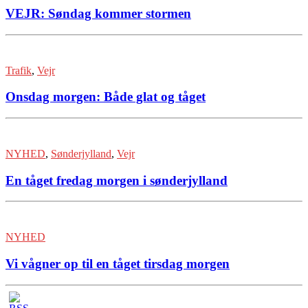
VEJR: Søndag kommer stormen
Trafik
,
Vejr
Onsdag morgen: Både glat og tåget
NYHED
,
Sønderjylland
,
Vejr
En tåget fredag morgen i sønderjylland
NYHED
Vi vågner op til en tåget tirsdag morgen