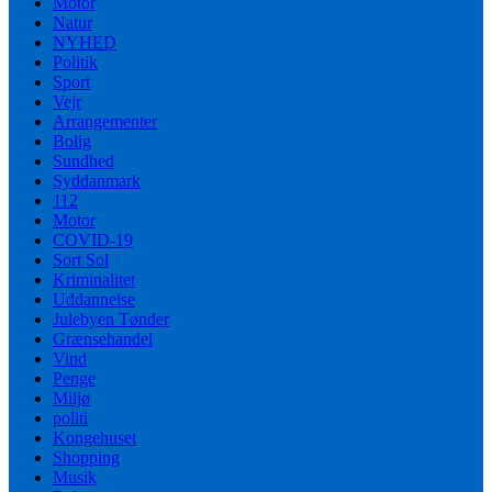
Motor
Natur
NYHED
Politik
Sport
Vejr
Arrangementer
Bolig
Sundhed
Syddanmark
112
Motor
COVID-19
Sort Sol
Kriminalitet
Uddannelse
Julebyen Tønder
Grænsehandel
Vind
Penge
Miljø
politi
Kongehuset
Shopping
Musik