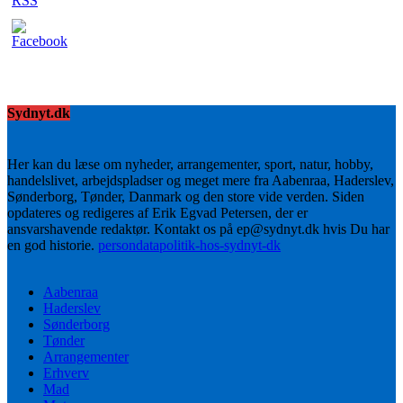
Sydnyt.dk
Her kan du læse om nyheder, arrangementer, sport, natur, hobby,
handelslivet, arbejdspladser og meget mere fra Aabenraa, Haderslev,
Sønderborg, Tønder, Danmark og den store vide verden. Siden
opdateres og redigeres af Erik Egvad Petersen, der er
ansvarshavende redaktør. Kontakt os på ep@sydnyt.dk hvis Du har
en god historie.
persondatapolitik-hos-sydnyt-dk
Aabenraa
Haderslev
Sønderborg
Tønder
Arrangementer
Erhverv
Mad