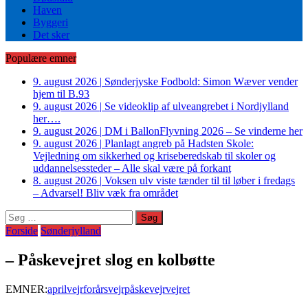
Haven
Byggeri
Det sker
Populære emner
9. august 2026
|
Sønderjyske Fodbold: Simon Wæver vender
hjem til B.93
9. august 2026
|
Se videoklip af ulveangrebet i Nordjylland
her….
9. august 2026
|
DM i BallonFlyvning 2026 – Se vinderne her
9. august 2026
|
Planlagt angreb på Hadsten Skole:
Vejledning om sikkerhed og kriseberedskab til skoler og
uddannelsessteder – Alle skal være på forkant
8. august 2026
|
Voksen ulv viste tænder til til løber i fredags
– Advarsel! Bliv væk fra området
Søg
efter:
Forside
Sønderjylland
– Påskevejret slog en kolbøtte
EMNER:
aprilvejr
forårsvejr
påskevejr
vejret