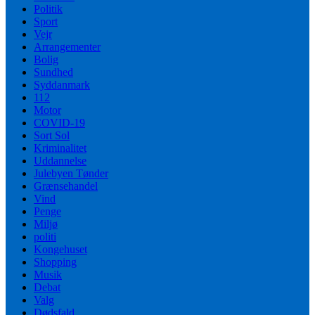
Politik
Sport
Vejr
Arrangementer
Bolig
Sundhed
Syddanmark
112
Motor
COVID-19
Sort Sol
Kriminalitet
Uddannelse
Julebyen Tønder
Grænsehandel
Vind
Penge
Miljø
politi
Kongehuset
Shopping
Musik
Debat
Valg
Dødsfald