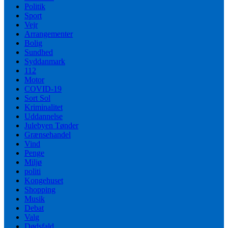
Politik
Sport
Vejr
Arrangementer
Bolig
Sundhed
Syddanmark
112
Motor
COVID-19
Sort Sol
Kriminalitet
Uddannelse
Julebyen Tønder
Grænsehandel
Vind
Penge
Miljø
politi
Kongehuset
Shopping
Musik
Debat
Valg
Dødsfald