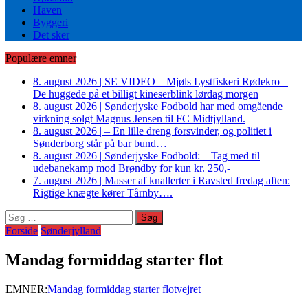
Haven
Byggeri
Det sker
Populære emner
8. august 2026
|
SE VIDEO – Mjøls Lystfiskeri Rødekro –
De huggede på et billigt kineserblink lørdag morgen
8. august 2026
|
Sønderjyske Fodbold har med omgående
virkning solgt Magnus Jensen til FC Midtjylland.
8. august 2026
|
– En lille dreng forsvinder, og politiet i
Sønderborg står på bar bund…
8. august 2026
|
Sønderjyske Fodbold: – Tag med til
udebanekamp mod Brøndby for kun kr. 250,-
7. august 2026
|
Masser af knallerter i Ravsted fredag aften:
Rigtige knægte kører Tårnby….
Søg
efter:
Forside
Sønderjylland
Mandag formiddag starter flot
EMNER:
Mandag formiddag starter flot
vejret