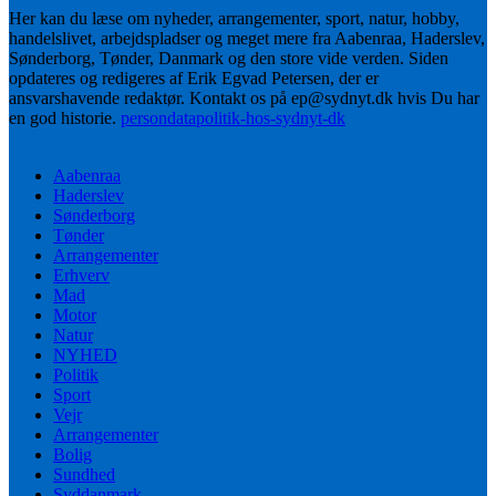
Her kan du læse om nyheder, arrangementer, sport, natur, hobby,
handelslivet, arbejdspladser og meget mere fra Aabenraa, Haderslev,
Sønderborg, Tønder, Danmark og den store vide verden. Siden
opdateres og redigeres af Erik Egvad Petersen, der er
ansvarshavende redaktør. Kontakt os på ep@sydnyt.dk hvis Du har
en god historie.
persondatapolitik-hos-sydnyt-dk
Aabenraa
Haderslev
Sønderborg
Tønder
Arrangementer
Erhverv
Mad
Motor
Natur
NYHED
Politik
Sport
Vejr
Arrangementer
Bolig
Sundhed
Syddanmark