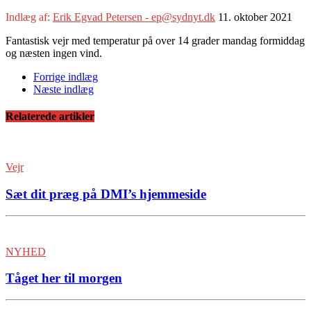
Indlæg af:
Erik Egvad Petersen - ep@sydnyt.dk
11. oktober 2021
Fantastisk vejr med temperatur på over 14 grader mandag formiddag
og næsten ingen vind.
Forrige indlæg
Næste indlæg
Relaterede artikler
Vejr
Sæt dit præg på DMI’s hjemmeside
NYHED
Tåget her til morgen