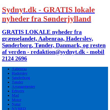
Sydnyt.dk - GRATIS lokale
nyheder fra Sønderjylland
GRATIS LOKALE nyheder fra
grænselandet, Aabenraa, Haderslev,
Sønderborg, Tønder, Danmark, og resten
af verden - redaktion@sydnyt.dk - mobil
2124 2696
Aabenraa
Haderslev
Sønderborg
Tønder
Arrangementer
Erhverv
Mad
Motor
Natur
NYHED