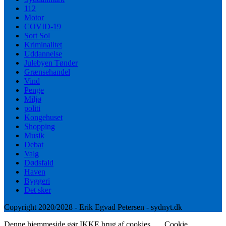
112
Motor
COVID-19
Sort Sol
Kriminalitet
Uddannelse
Julebyen Tønder
Grænsehandel
Vind
Penge
Miljø
politi
Kongehuset
Shopping
Musik
Debat
Valg
Dødsfald
Haven
Byggeri
Det sker
Copyright 2020/2028 - Erik Egvad Petersen - sydnyt.dk
Denne hjemmeside gør IKKE brug af cookies.
Cookie