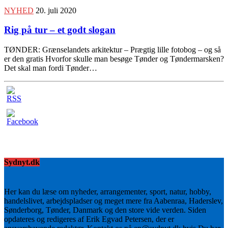
NYHED
20. juli 2020
Rig på tur – et godt slogan
TØNDER: Grænselandets arkitektur – Prægtig lille fotobog – og så
er den gratis Hvorfor skulle man besøge Tønder og Tøndermarsken?
Det skal man fordi Tønder…
Sydnyt.dk
Her kan du læse om nyheder, arrangementer, sport, natur, hobby,
handelslivet, arbejdspladser og meget mere fra Aabenraa, Haderslev,
Sønderborg, Tønder, Danmark og den store vide verden. Siden
opdateres og redigeres af Erik Egvad Petersen, der er