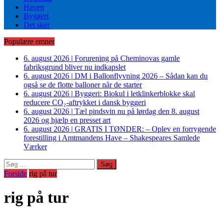
Haven
Byggeri
Det sker
Populære emner
6. august 2026
|
Forurening på Cheminovas gamle
fabriksgrund bliver nu indkapslet
6. august 2026
|
DM i Ballonflyvning 2026 – Sådan kan du
også se de flotte balloner når de starter
6. august 2026
|
Byggeri: Biokul i letklinkerblokke skal
reducere CO₂-aftrykket i dansk byggeri
6. august 2026
|
Tæl pindsvin nu på lørdag den 8. august
2026 og hjælp en presset art
6. august 2026
|
GRATIS I TØNDER: – Oplev en forrygende
forestilling i Amtmandens Have – Shakespeares Samlede
Værker
Søg
efter:
Forside
rig på tur
rig på tur