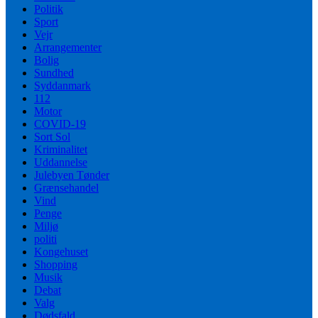
Politik
Sport
Vejr
Arrangementer
Bolig
Sundhed
Syddanmark
112
Motor
COVID-19
Sort Sol
Kriminalitet
Uddannelse
Julebyen Tønder
Grænsehandel
Vind
Penge
Miljø
politi
Kongehuset
Shopping
Musik
Debat
Valg
Dødsfald