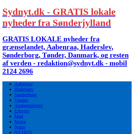
Sydnyt.dk - GRATIS lokale
nyheder fra Sønderjylland
GRATIS LOKALE nyheder fra
grænselandet, Aabenraa, Haderslev,
Sønderborg, Tønder, Danmark, og resten
af verden - redaktion@sydnyt.dk - mobil
2124 2696
Aabenraa
Haderslev
Sønderborg
Tønder
Arrangementer
Erhverv
Mad
Motor
Natur
NYHED