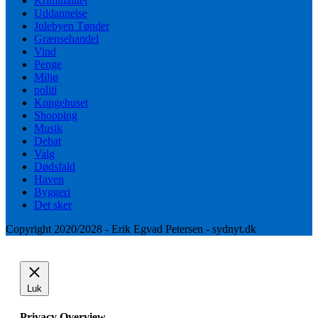
Kriminalitet
Uddannelse
Julebyen Tønder
Grænsehandel
Vind
Penge
Miljø
politi
Kongehuset
Shopping
Musik
Debat
Valg
Dødsfald
Haven
Byggeri
Det sker
Copyright 2020/2028 - Erik Egvad Petersen - sydnyt.dk
Luk
Privacy Overview