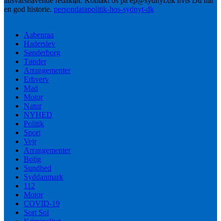
ansvarshavende redaktør. Kontakt os på ep@sydnyt.dk hvis Du har
en god historie.
persondatapolitik-hos-sydnyt-dk
Aabenraa
Haderslev
Sønderborg
Tønder
Arrangementer
Erhverv
Mad
Motor
Natur
NYHED
Politik
Sport
Vejr
Arrangementer
Bolig
Sundhed
Syddanmark
112
Motor
COVID-19
Sort Sol