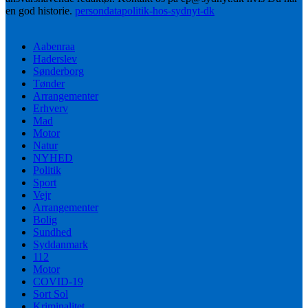
en god historie.
persondatapolitik-hos-sydnyt-dk
Aabenraa
Haderslev
Sønderborg
Tønder
Arrangementer
Erhverv
Mad
Motor
Natur
NYHED
Politik
Sport
Vejr
Arrangementer
Bolig
Sundhed
Syddanmark
112
Motor
COVID-19
Sort Sol
Kriminalitet