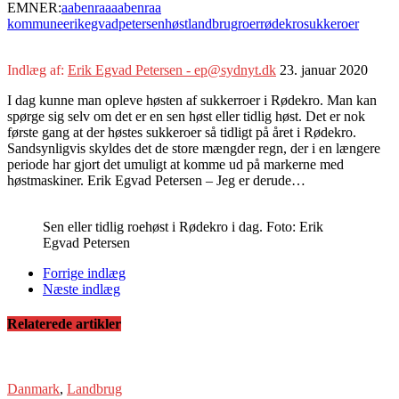
EMNER:
aabenraa
aabenraa
kommune
erikegvadpetersen
høst
landbrug
roer
rødekro
sukkeroer
Indlæg af:
Erik Egvad Petersen - ep@sydnyt.dk
23. januar 2020
I dag kunne man opleve høsten af sukkerroer i Rødekro. Man kan
spørge sig selv om det er en sen høst eller tidlig høst. Det er nok
første gang at der høstes sukkeroer så tidligt på året i Rødekro.
Sandsynligvis skyldes det de store mængder regn, der i en længere
periode har gjort det umuligt at komme ud på markerne med
høstmaskiner. Erik Egvad Petersen – Jeg er derude…
Sen eller tidlig roehøst i Rødekro i dag. Foto: Erik
Egvad Petersen
Forrige indlæg
Næste indlæg
Relaterede artikler
Danmark
,
Landbrug