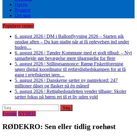
Haven
Byggeri
Det sker
Populære emner
6. august 2026
|
DM i Ballonflyvning 2026 – Starten gik
onsdag aften – Du kan stadig når at få oplevelsen ind under
huden…
6. august 2026
|
Tønder Kommune med et godt tilbud: – Nyt
samarbejde gør bevægelse mere tilgængelig for flere
5. august 2026
|
Stillingsannonce: Rømø Fiskeriforening
søger digital koordinator til retfærdighedskampen for at få
gang i rejefiskeriet igen…
5. august 2026
|
Danskerne sætter ny pantrekord: 247
millioner dåser og flasker på én måned
5. august 2026
|
Rettighedsstafetten vender tilbage: Skoler
sætter fokus på børns ret til et liv uden vold
Søg
efter:
Forside
NYHED
RØDEKRO: Sen eller tidlig roehøst