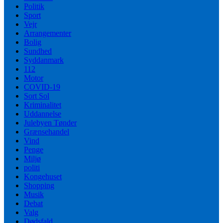
Politik
Sport
Vejr
Arrangementer
Bolig
Sundhed
Syddanmark
112
Motor
COVID-19
Sort Sol
Kriminalitet
Uddannelse
Julebyen Tønder
Grænsehandel
Vind
Penge
Miljø
politi
Kongehuset
Shopping
Musik
Debat
Valg
Dødsfald