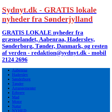
Sydnyt.dk - GRATIS lokale
nyheder fra Sønderjylland
GRATIS LOKALE nyheder fra
grænselandet, Aabenraa, Haderslev,
Sønderborg, Tønder, Danmark, og resten
af verden - redaktion@sydnyt.dk - mobil
2124 2696
Aabenraa
Haderslev
Sønderborg
Tønder
Arrangementer
Erhverv
Mad
Motor
Natur
NYHED