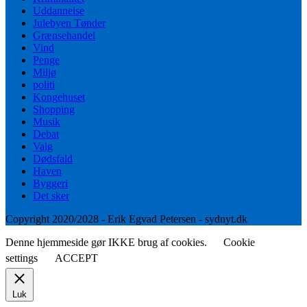
Uddannelse
Julebyen Tønder
Grænsehandel
Vind
Penge
Miljø
politi
Kongehuset
Shopping
Musik
Debat
Valg
Dødsfald
Haven
Byggeri
Det sker
Copyright 2020/2028 - Erik Egvad Petersen - sydnyt.dk
Denne hjemmeside gør IKKE brug af cookies.
Cookie
settings
ACCEPT
Luk