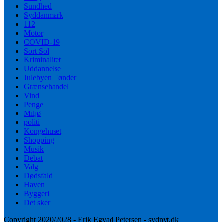
Sundhed
Syddanmark
112
Motor
COVID-19
Sort Sol
Kriminalitet
Uddannelse
Julebyen Tønder
Grænsehandel
Vind
Penge
Miljø
politi
Kongehuset
Shopping
Musik
Debat
Valg
Dødsfald
Haven
Byggeri
Det sker
Copyright 2020/2028 - Erik Egvad Petersen - sydnyt.dk