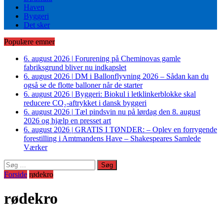
Haven
Byggeri
Det sker
Populære emner
6. august 2026
|
Forurening på Cheminovas gamle
fabriksgrund bliver nu indkapslet
6. august 2026
|
DM i Ballonflyvning 2026 – Sådan kan du
også se de flotte balloner når de starter
6. august 2026
|
Byggeri: Biokul i letklinkerblokke skal
reducere CO₂-aftrykket i dansk byggeri
6. august 2026
|
Tæl pindsvin nu på lørdag den 8. august
2026 og hjælp en presset art
6. august 2026
|
GRATIS I TØNDER: – Oplev en forrygende
forestilling i Amtmandens Have – Shakespeares Samlede
Værker
Søg
efter:
Forside
rødekro
rødekro