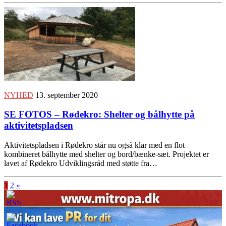
NYHED
13. september 2020
SE FOTOS – Rødekro: Shelter og bålhytte på
aktivitetspladsen
Aktivitetspladsen i Rødekro står nu også klar med en flot
kombineret bålhytte med shelter og bord/bænke-sæt. Projektet er
lavet af Rødekro Udviklingsråd med støtte fra…
1
2
»