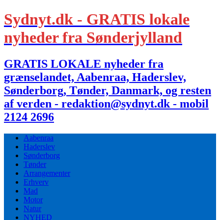
Sydnyt.dk - GRATIS lokale
nyheder fra Sønderjylland
GRATIS LOKALE nyheder fra
grænselandet, Aabenraa, Haderslev,
Sønderborg, Tønder, Danmark, og resten
af verden - redaktion@sydnyt.dk - mobil
2124 2696
Aabenraa
Haderslev
Sønderborg
Tønder
Arrangementer
Erhverv
Mad
Motor
Natur
NYHED