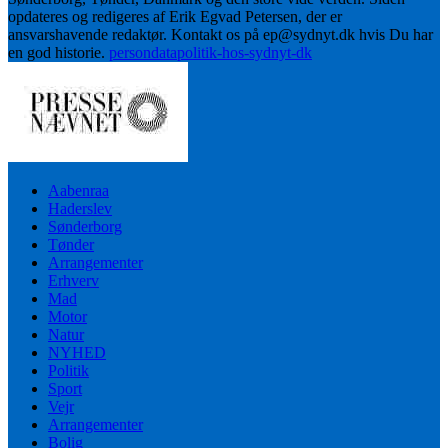
opdateres og redigeres af Erik Egvad Petersen, der er
ansvarshavende redaktør. Kontakt os på ep@sydnyt.dk hvis Du har
en god historie.
persondatapolitik-hos-sydnyt-dk
Aabenraa
Haderslev
Sønderborg
Tønder
Arrangementer
Erhverv
Mad
Motor
Natur
NYHED
Politik
Sport
Vejr
Arrangementer
Bolig