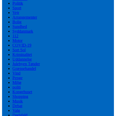
Politik
Sport
Vejr
Arrangementer
Bolig
Sundhed
Syddanmark
112
Motor
COVID-19
Sort Sol
Kriminalitet
Uddannelse
Julebyen Tønder
Grænsehandel
Vind
Penge
Miljø
politi
Kongehuset
Shopping
Musik
Debat
Valg
Dødsfald