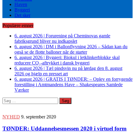
Haven
Byggeri
Det sker
Populære emner
6. august 2026
|
Forurening på Cheminovas gamle
fabriksgrund bliver nu indkapslet
6. august 2026
|
DM i Ballonflyvning 2026 – Sådan kan du
også se de flotte balloner når de starter
6. august 2026
|
Byggeri: Biokul i letklinkerblokke skal
reducere CO₂-aftrykket i dansk byggeri
6. august 2026
|
Tæl pindsvin nu på lørdag den 8. august
2026 og hjælp en presset art
6. august 2026
|
GRATIS I TØNDER: – Oplev en forrygende
forestilling i Amtmandens Have – Shakespeares Samlede
Værker
Søg
efter:
NYHED
9. september 2020
TØNDER: Uddannelsesmessen 2020 i virtuel form