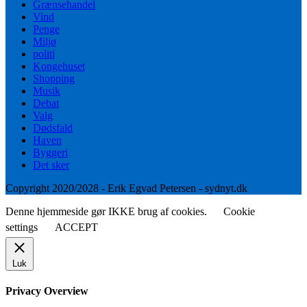
Grænsehandel
Vind
Penge
Miljø
politi
Kongehuset
Shopping
Musik
Debat
Valg
Dødsfald
Haven
Byggeri
Det sker
Copyright 2020/2028 - Erik Egvad Petersen - sydnyt.dk
Denne hjemmeside gør IKKE brug af cookies.
Cookie
settings
ACCEPT
Luk
Privacy Overview