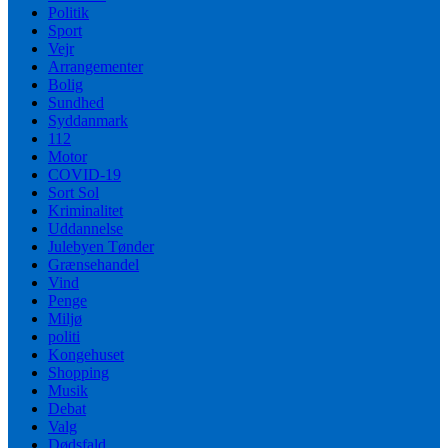
Politik
Sport
Vejr
Arrangementer
Bolig
Sundhed
Syddanmark
112
Motor
COVID-19
Sort Sol
Kriminalitet
Uddannelse
Julebyen Tønder
Grænsehandel
Vind
Penge
Miljø
politi
Kongehuset
Shopping
Musik
Debat
Valg
Dødsfald