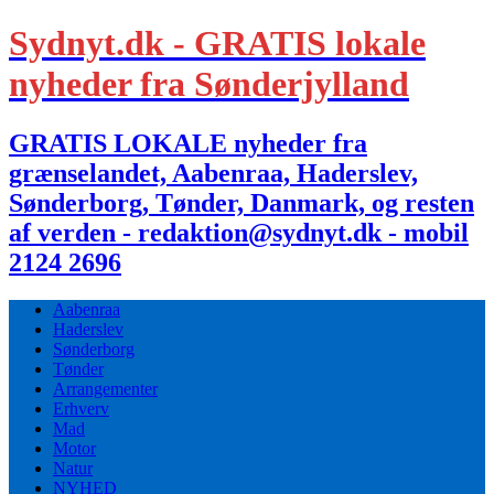
Sydnyt.dk - GRATIS lokale
nyheder fra Sønderjylland
GRATIS LOKALE nyheder fra
grænselandet, Aabenraa, Haderslev,
Sønderborg, Tønder, Danmark, og resten
af verden - redaktion@sydnyt.dk - mobil
2124 2696
Aabenraa
Haderslev
Sønderborg
Tønder
Arrangementer
Erhverv
Mad
Motor
Natur
NYHED