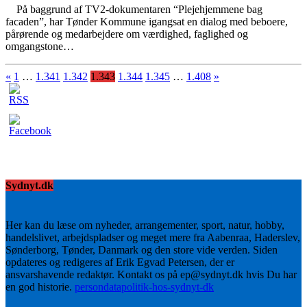
På baggrund af TV2-dokumentaren “Plejehjemmene bag
facaden”, har Tønder Kommune igangsat en dialog med beboere,
pårørende og medarbejdere om værdighed, faglighed og
omgangstone…
«
1
…
1.341
1.342
1.343
1.344
1.345
…
1.408
»
Sydnyt.dk
Her kan du læse om nyheder, arrangementer, sport, natur, hobby,
handelslivet, arbejdspladser og meget mere fra Aabenraa, Haderslev,
Sønderborg, Tønder, Danmark og den store vide verden. Siden
opdateres og redigeres af Erik Egvad Petersen, der er
ansvarshavende redaktør. Kontakt os på ep@sydnyt.dk hvis Du har
en god historie.
persondatapolitik-hos-sydnyt-dk