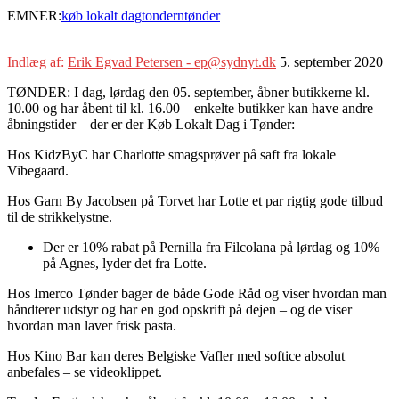
EMNER:
køb lokalt dag
tondern
tønder
Indlæg af:
Erik Egvad Petersen - ep@sydnyt.dk
5. september 2020
TØNDER: I dag, lørdag den 05. september, åbner butikkerne kl.
10.00 og har åbent til kl. 16.00 – enkelte butikker kan have andre
åbningstider – der er der Køb Lokalt Dag i Tønder:
Hos KidzByC har Charlotte smagsprøver på saft fra lokale
Vibegaard.
Hos Garn By Jacobsen på Torvet har Lotte et par rigtig gode tilbud
til de strikkelystne.
Der er 10% rabat på Pernilla fra Filcolana på lørdag og 10%
på Agnes, lyder det fra Lotte.
Hos Imerco Tønder bager de både Gode Råd og viser hvordan man
håndterer udstyr og har en god opskrift på dejen – og de viser
hvordan man laver frisk pasta.
Hos Kino Bar kan deres Belgiske Vafler med softice absolut
anbefales – se videoklippet.