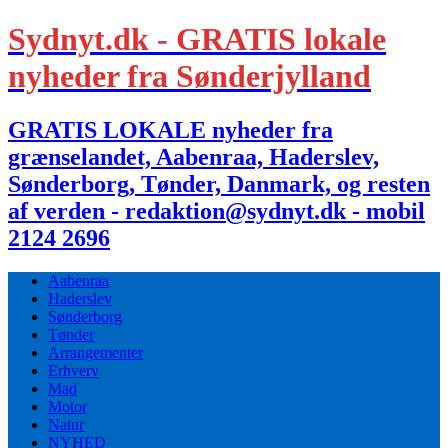
Sydnyt.dk - GRATIS lokale
nyheder fra Sønderjylland
GRATIS LOKALE nyheder fra
grænselandet, Aabenraa, Haderslev,
Sønderborg, Tønder, Danmark, og resten
af verden - redaktion@sydnyt.dk - mobil
2124 2696
Aabenraa
Haderslev
Sønderborg
Tønder
Arrangementer
Erhverv
Mad
Motor
Natur
NYHED