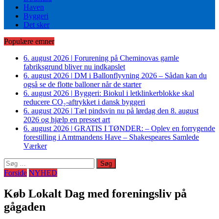
Haven
Byggeri
Det sker
Populære emner
6. august 2026
|
Forurening på Cheminovas gamle
fabriksgrund bliver nu indkapslet
6. august 2026
|
DM i Ballonflyvning 2026 – Sådan kan du
også se de flotte balloner når de starter
6. august 2026
|
Byggeri: Biokul i letklinkerblokke skal
reducere CO₂-aftrykket i dansk byggeri
6. august 2026
|
Tæl pindsvin nu på lørdag den 8. august
2026 og hjælp en presset art
6. august 2026
|
GRATIS I TØNDER: – Oplev en forrygende
forestilling i Amtmandens Have – Shakespeares Samlede
Værker
Søg
efter:
Forside
NYHED
Køb Lokalt Dag med foreningsliv på
gågaden