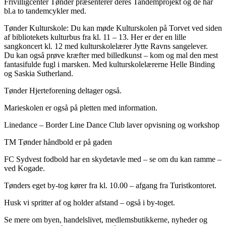
Frivilligcenter Tønder præsenterer deres Tandemprojekt og de har
bl.a to tandemcykler med.
Tønder Kulturskole: Du kan møde Kulturskolen på Torvet ved siden
af bibliotekets kulturbus fra kl. 11 – 13. Her er der en lille
sangkoncert kl. 12 med kulturskolelærer Jytte Ravns sangelever.
Du kan også prøve kræfter med billedkunst – kom og mal den mest
fantasifulde fugl i marsken. Med kulturskolelærerne Helle Binding
og Saskia Sutherland.
Tønder Hjerteforening deltager også.
Marieskolen er også på pletten med information.
Linedance – Border Line Dance Club laver opvisning og workshop
TM Tønder håndbold er på gaden
FC Sydvest fodbold har en skydetavle med – se om du kan ramme –
ved Kogade.
Tønders eget by-tog kører fra kl. 10.00 – afgang fra Turistkontoret.
Husk vi spritter af og holder afstand – også i by-toget.
Se mere om byen, handelslivet, medlemsbutikkerne, nyheder og