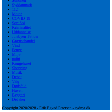
Sundhed
Syddanmark
112
Motor
COVID-19
Sort Sol
Kriminalitet
Uddannelse
Julebyen Tønder
Grænsehandel
Vind
Penge
Miljø
politi
Kongehuset
Shopping
Musik
Debat
Valg
Dødsfald
Haven
Byggeri
Det sker
Copyright 2020/2028 - Erik Egvad Petersen - sydnyt.dk