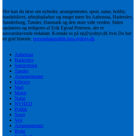
Her kan du læse om nyheder, arrangementer, sport, natur, hobby,
handelslivet, arbejdspladser og meget mere fra Aabenraa, Haderslev,
Sønderborg, Tønder, Danmark og den store vide verden. Siden
opdateres og redigeres af Erik Egvad Petersen, der er
ansvarshavende redaktør. Kontakt os på ep@sydnyt.dk hvis Du har
en god historie.
persondatapolitik-hos-sydnyt-dk
Aabenraa
Haderslev
Sønderborg
Tønder
Arrangementer
Erhverv
Mad
Motor
Natur
NYHED
Politik
Sport
Vejr
Arrangementer
Bolig