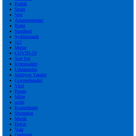
Politik
Sport
Vejr
Arrangementer
Bolig
Sundhed
Syddanmark
112
Motor
COVID-19
Sort Sol
Kriminalitet
Uddannelse
Julebyen Tønder
Grænsehandel
Vind
Penge
Miljø
politi
Kongehuset
Shopping
Musik
Debat
Valg
Dødsfald