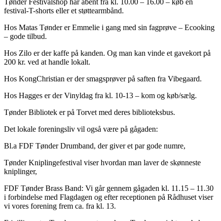
Tønder Festivalshop har åbent fra kl. 10.00 – 16.00 – køb en
festival-T-shorts eller et støttearmbånd.
Hos Matas Tønder er Emmelie i gang med sin fagprøve – Ecooking
– gode tilbud.
Hos Zilo er der kaffe på kanden. Og man kan vinde et gavekort på
200 kr. ved at handle lokalt.
Hos KongChristian er der smagsprøver på saften fra Vibegaard.
Hos Hagges er der Vinyldag fra kl. 10-13 – kom og køb/sælg.
Tønder Bibliotek er på Torvet med deres biblioteksbus.
Det lokale foreningsliv vil også være på gågaden:
Bl.a FDF Tønder Drumband, der giver et par gode numre,
Tønder Kniplingefestival viser hvordan man laver de skønneste
kniplinger,
FDF Tønder Brass Band: Vi går gennem gågaden kl. 11.15 – 11.30
i forbindelse med Flagdagen og efter receptionen på Rådhuset viser
vi vores forening frem ca. fra kl. 13.