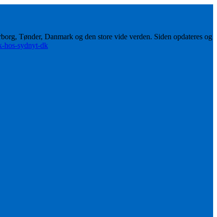
erborg, Tønder, Danmark og den store vide verden. Siden opdateres og
ik-hos-sydnyt-dk