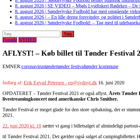
8. august 2026
|
Sønderjyske Fodbold henter islandsk midtstop
8. august 2026
|
SE VIDEO – Mjøls Lystfiskeri Rødekro – De hu
8. august 2026
|
Sønderjyske Fodbold har med omgående virkni
8. august 2026
|
– En lille dreng forsvinder, og politiet i Sønd
8. august 2026
|
Sønderjyske Fodbold: – Tag med til udebanek
Søg
efter:
Forside
NYHED
AFLYST! – Køb billet til Tønder Festival 
EMNER:
coronavirus
tønder
tønder festival
tønder kommune
Indlæg af:
Erik Egvad Petersen - ep@sydnyt.dk
16. juni 2020
OPDATERET – Tønder Festival 2021 er også aflyst.
Årets Tønder Fe
livestreamingkoncert med amerikanske Chris Smither.
Tønder Festival er meget glade for den store opbakning, der er strømme
2021.
22. juni 2020 kl. 10
sætter vi gang i billetsalget af almindeligt parto
til Tønder Festival 2021. Det gælder også salget af campingbilletter.