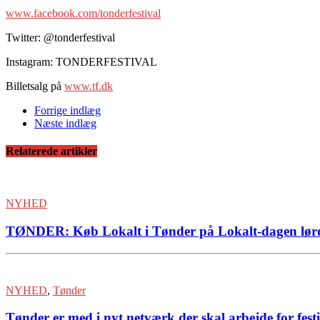
www.facebook.com/tonderfestival
Twitter: @tonderfestival
Instagram: TONDERFESTIVAL
Billetsalg på
www.tf.dk
Forrige indlæg
Næste indlæg
Relaterede artikler
NYHED
TØNDER: Køb Lokalt i Tønder på Lokalt-dagen lørd
NYHED
,
Tønder
Tønder er med i nyt netværk der skal arbejde for fest