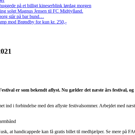
per
ggede på et billigt kineserblink lørdag morgen
ng solgt Magnus Jensen til FC Midtjylland.
erborg står på bar bund…
amp mod Brøndby for kun kr. 250,-
2021
stival er som bekendt aflyst. Nu gælder det næste års festival, og 
t ind i forbindelse med den aflyste festivalsommer. Arbejdet med næste år
ut-armbånd
 Husk, at handicappede kan få gratis billet til medhjælper. Se mere på 