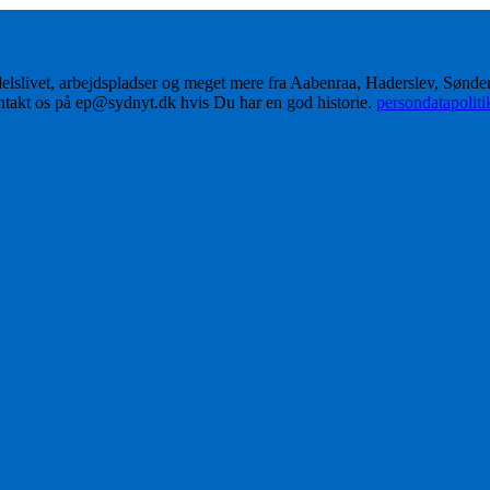
delslivet, arbejdspladser og meget mere fra Aabenraa, Haderslev, Sønd
ontakt os på ep@sydnyt.dk hvis Du har en god historie.
persondatapolit