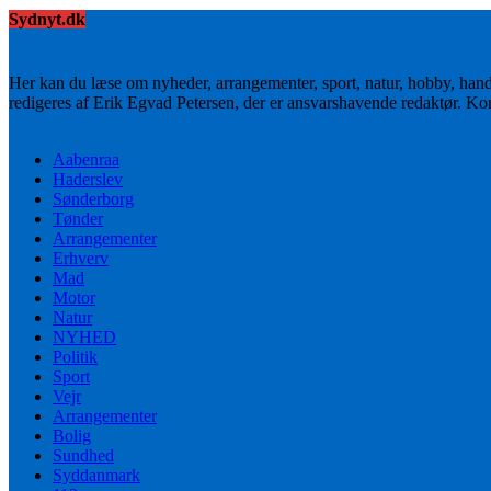
Sydnyt.dk
Her kan du læse om nyheder, arrangementer, sport, natur, hobby, han
redigeres af Erik Egvad Petersen, der er ansvarshavende redaktør. K
Aabenraa
Haderslev
Sønderborg
Tønder
Arrangementer
Erhverv
Mad
Motor
Natur
NYHED
Politik
Sport
Vejr
Arrangementer
Bolig
Sundhed
Syddanmark