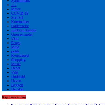
Syddanmark
112
Motor
COVID-19
Sort Sol
Kriminalitet
Uddannelse
Julebyen Tønder
Grænsehandel
Vind
Penge
Miljø
politi
Kongehuset
Shopping
Musik
Debat
Valg
Dødsfald
Haven
Byggeri
Det sker
Populære emner