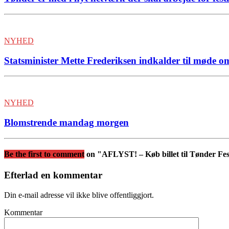
NYHED
Statsminister Mette Frederiksen indkalder til møde 
NYHED
Blomstrende mandag morgen
Be the first to comment
on "AFLYST! – Køb billet til Tønder Fes
Efterlad en kommentar
Din e-mail adresse vil ikke blive offentliggjort.
Kommentar