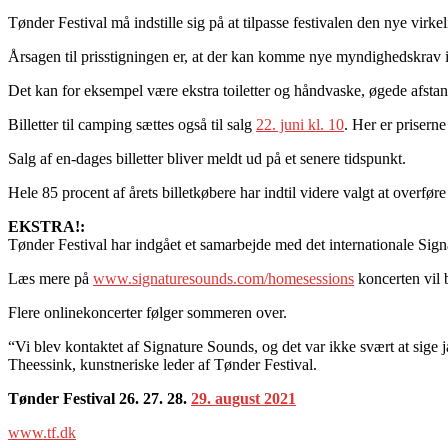
Tønder Festival må indstille sig på at tilpasse festivalen den nye virk
Årsagen til prisstigningen er, at der kan komme nye myndighedskrav i
Det kan for eksempel være ekstra toiletter og håndvaske, øgede afstan
Billetter til camping sættes også til salg
22. juni kl. 10
. Her er priser
Salg af en-dages billetter bliver meldt ud på et senere tidspunkt.
Hele 85 procent af årets billetkøbere har indtil videre valgt at overføre 
EKSTRA!:
Tønder Festival har indgået et samarbejde med det internationale Si
Læs mere på
www.signaturesounds.com/homesessions
koncerten vil 
Flere onlinekoncerter følger sommeren over.
“Vi blev kontaktet af Signature Sounds, og det var ikke svært at sige 
Theessink, kunstneriske leder af Tønder Festival.
Tønder Festival 26. 27. 28.
29. august 2021
www.tf.dk