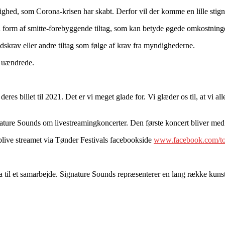
elighed, som Corona-krisen har skabt. Derfor vil der komme en lille stign
 form af smitte-forebyggende tiltag, som kan betyde øgede omkostninger
dskrav eller andre tiltag som følge af krav fra myndighederne.
ne uændrede.
deres billet til 2021. Det er vi meget glade for. Vi glæder os til, at vi al
gnature Sounds om livestreamingkoncerter. Den første koncert bliver m
blive streamet via Tønder Festivals facebookside
www.facebook.com/ton
ja til et samarbejde. Signature Sounds repræsenterer en lang række kuns