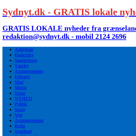
Sydnyt.dk - GRATIS lokale nyh
GRATIS LOKALE nyheder fra grænselandet,
redaktion@sydnyt.dk - mobil 2124 2696
Aabenraa
Haderslev
Sønderborg
Tønder
Arrangementer
Erhverv
Mad
Motor
Natur
NYHED
Politik
Sport
Vejr
Arrangementer
Bolig
Sundhed