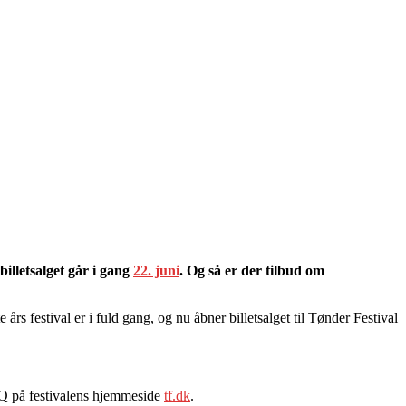
billetsalget går i gang
22. juni
. Og så er der tilbud om
s festival er i fuld gang, og nu åbner billetsalget til Tønder Festival
FAQ på festivalens hjemmeside
tf.dk
.