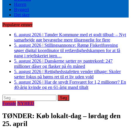
Haven
Byggeri
Det sker
Populære emner
6. august 2026
|
Tønder Kommune med et godt tilbud: – Nyt
samarbejde gør bevægelse mere tilgængelig for flere
5. august 2026
|
Stillingsannonce: Rømø Fiskeriforening
søger digital koordinator til retfærdighedskampen for at få
gang i rejefiskeriet igen…
5. august 2026
|
Danskerne sætter ny pantrekord: 247
millioner dåser og flasker på én måned
5. august 2026
|
Rettighedsstafetten vender tilbage: Skoler
sætter fokus på børns ret til et liv uden vold
5. august 2026
|
Har de snydt Forsvaret for 1,2 millioner? En
40-årig kvinde og en 61-årig mand tiltalt
Søg
efter:
Forside
NYHED
TØNDER: Køb lokalt-dag – lørdag den
25. april