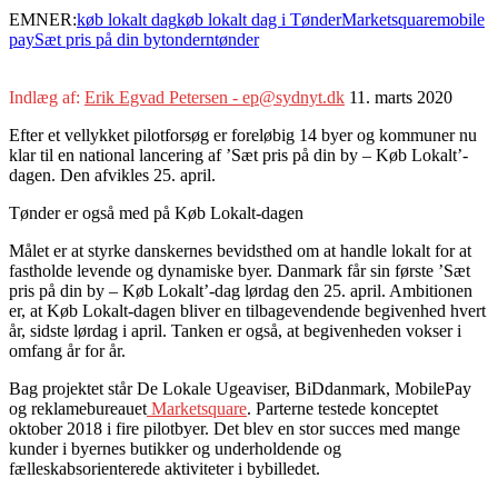
EMNER:
køb lokalt dag
køb lokalt dag i Tønder
Marketsquare
mobile
pay
Sæt pris på din by
tondern
tønder
Indlæg af:
Erik Egvad Petersen - ep@sydnyt.dk
11. marts 2020
Efter et vellykket pilotforsøg er foreløbig 14 byer og kommuner nu
klar til en national lancering af ’Sæt pris på din by – Køb Lokalt’-
dagen. Den afvikles 25. april.
Tønder er også med på Køb Lokalt-dagen
Målet er at styrke danskernes bevidsthed om at handle lokalt for at
fastholde levende og dynamiske byer. Danmark får sin første ’Sæt
pris på din by – Køb Lokalt’-dag lørdag den 25. april. Ambitionen
er, at Køb Lokalt-dagen bliver en tilbagevendende begivenhed hvert
år, sidste lørdag i april. Tanken er også, at begivenheden vokser i
omfang år for år.
Bag projektet står De Lokale Ugeaviser, BiDdanmark, MobilePay
og reklamebureauet
Marketsquare
. Parterne testede konceptet
oktober 2018 i fire pilotbyer. Det blev en stor succes med mange
kunder i byernes butikker og underholdende og
fælleskabsorienterede aktiviteter i bybilledet.