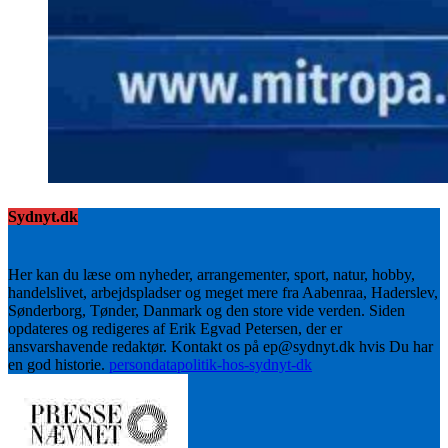
Sydnyt.dk
Her kan du læse om nyheder, arrangementer, sport, natur, hobby,
handelslivet, arbejdspladser og meget mere fra Aabenraa, Haderslev,
Sønderborg, Tønder, Danmark og den store vide verden. Siden
opdateres og redigeres af Erik Egvad Petersen, der er
ansvarshavende redaktør. Kontakt os på ep@sydnyt.dk hvis Du har
en god historie.
persondatapolitik-hos-sydnyt-dk