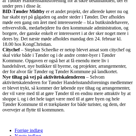
af Tønder Handelsstandsforening for at sikre detailhandlen, der er
under pres i disse år.
BID-Tønder Midtby
er et andet projekt, der allerede kører nu og
har skabt nyt på gågaden og andre steder i Tønder. Der afholdes
møde een gang om året med interesserede – bl.a butiksindehavere,
erhvervsfolk, medarbejdere fra den kommunale administration, og
borgere, der ganske enkelt er interesseret i at der sker noget mere i
deres by. Det næste møde afholdes mandag den 24. februar kl.
18.00 hos KongChristian.
Citychef
– Stephan Scheelke er netop blevet ansat som citychef og
skal virke både i Tønder og i de andre center-byer i Tønder
Kommune. Opgaven er også her at få enendu mere liv i
handelslivet, nye butikker til byerne, og projekter, arrangementer,
der for alvor får Tønder og Tønder Kommune på landkortet.
Nye tiltag på vej på aktivitetskalenderen
– Selvom
aktivitetskalenderen for Tønder Handelsstandsforenings medlemmer
er blevet trykt, så kommer der løbende nye tiltag og arrangementer,
der vil være med til at gøre Tønder til en endnu mere attraktiv by at
shoppe i, og i det hele taget være med til at gøre byen og hele
Tønder Kommune til et trækplaster for både turister, og dem, der
overvejer at flytte til kommunen.
Forrige indlæg
Næste indlæg