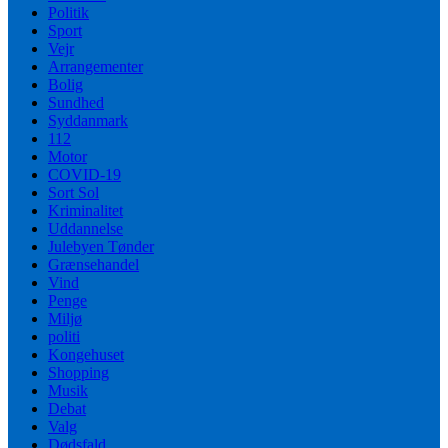
Politik
Sport
Vejr
Arrangementer
Bolig
Sundhed
Syddanmark
112
Motor
COVID-19
Sort Sol
Kriminalitet
Uddannelse
Julebyen Tønder
Grænsehandel
Vind
Penge
Miljø
politi
Kongehuset
Shopping
Musik
Debat
Valg
Dødsfald