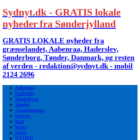
Sydnyt.dk - GRATIS lokale
nyheder fra Sønderjylland
GRATIS LOKALE nyheder fra
grænselandet, Aabenraa, Haderslev,
Sønderborg, Tønder, Danmark, og resten
af verden - redaktion@sydnyt.dk - mobil
2124 2696
Aabenraa
Haderslev
Sønderborg
Tønder
Arrangementer
Erhverv
Mad
Motor
Natur
NYHED