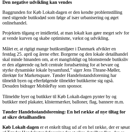
Den negative udvikling kan vendes
Baggrunden for Køb Lokalt-dagen er den kendte problemstilling
med stigende butiksdød som følge af især urbanisering og øget
onlinehandel.
Projektets tilgang er imidlertid, at man lokalt kan gøre meget selv for
at vende kurven og skabe optimisme, vækst og udvikling.
Målet er, at rigtigt mange butiksmiljøer i Danmark afvikler en
festdag 25. april og årene efter. Borgerne og den lokale detailhandel
skal minde hinanden om, at et mangfoldigt og blomstrende butiksliv
er den afgørende og helt centrale forudsætning for at bevare og
styrke dynamiske lokale bysamfund,” siger Jens Thrane-Møller,
direktør for Marketsquare. Tønder Handelsstandsforening har
tilmeldt byen og efterfølgende tilmelder butikkerne sig også.
Desuden bidrager MobilePay som sponsor.
Tilmeldte byer og butikker til Køb Lokalt-dagen pynter by og
butikker med plakater, klistermærker, balloner, flag, bannere m.m.
Tønder Handelsstandsforening: En hel række af nye tiltag for
at sikre detailhandlen
Køb Lokalt-dagen
er et enkelt tiltag ud af en hel række, der er søsat