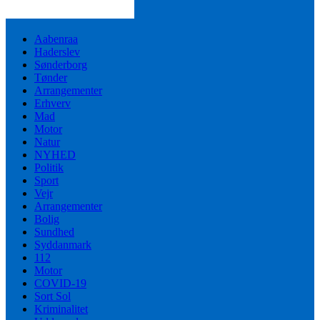
Aabenraa
Haderslev
Sønderborg
Tønder
Arrangementer
Erhverv
Mad
Motor
Natur
NYHED
Politik
Sport
Vejr
Arrangementer
Bolig
Sundhed
Syddanmark
112
Motor
COVID-19
Sort Sol
Kriminalitet