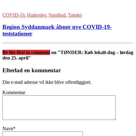
COVID-19
,
Haderslev
,
Sundhed
,
Tønder
Region Syddanmark åbner nye COVID-19-
teststationer
Be the first to comment
on "TØNDER: Køb lokalt-dag – lørdag
den 25. april"
Efterlad en kommentar
Din e-mail adresse vil ikke blive offentliggjort.
Kommentar
Navn
*