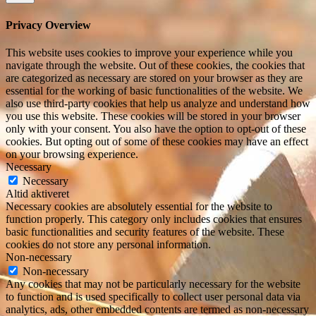
Privacy Overview
This website uses cookies to improve your experience while you
navigate through the website. Out of these cookies, the cookies that
are categorized as necessary are stored on your browser as they are
essential for the working of basic functionalities of the website. We
also use third-party cookies that help us analyze and understand how
you use this website. These cookies will be stored in your browser
only with your consent. You also have the option to opt-out of these
cookies. But opting out of some of these cookies may have an effect
on your browsing experience.
Necessary
Necessary
Altid aktiveret
Necessary cookies are absolutely essential for the website to
function properly. This category only includes cookies that ensures
basic functionalities and security features of the website. These
cookies do not store any personal information.
Non-necessary
Non-necessary
Any cookies that may not be particularly necessary for the website
to function and is used specifically to collect user personal data via
analytics, ads, other embedded contents are termed as non-necessary