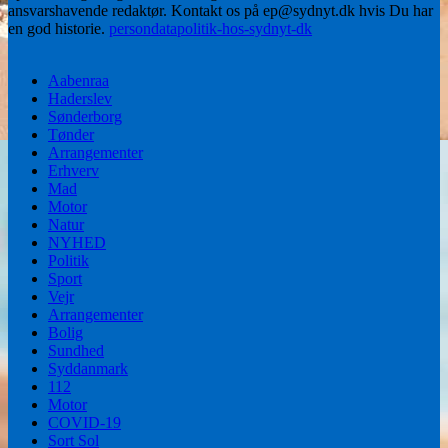
ansvarshavende redaktør. Kontakt os på ep@sydnyt.dk hvis Du har
en god historie.
persondatapolitik-hos-sydnyt-dk
Aabenraa
Haderslev
Sønderborg
Tønder
Arrangementer
Erhverv
Mad
Motor
Natur
NYHED
Politik
Sport
Vejr
Arrangementer
Bolig
Sundhed
Syddanmark
112
Motor
COVID-19
Sort Sol