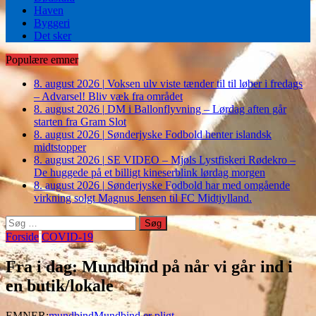
Haven
Byggeri
Det sker
Populære emner
8. august 2026
|
Voksen ulv viste tænder til til løber i fredags
– Advarsel! Bliv væk fra området
8. august 2026
|
DM i Ballonflyvning – Lørdag aften går
starten fra Gram Slot
8. august 2026
|
Sønderjyske Fodbold henter islandsk
midtstopper
8. august 2026
|
SE VIDEO – Mjøls Lystfiskeri Rødekro –
De huggede på et billigt kineserblink lørdag morgen
8. august 2026
|
Sønderjyske Fodbold har med omgående
virkning solgt Magnus Jensen til FC Midtjylland.
Søg
efter:
Forside
COVID-19
Fra i dag: Mundbind på når vi går ind i
en butik/lokale
EMNER:
mundbind
Mundbind er pligt