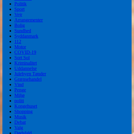
Politik
Sport
Vejr
Arrangementer
Bolig
Sundhed
Syddanmark
112
Motor
COVID-19
Sort Sol
Kriminalitet
Uddannelse
Julebyen Tønder
Grænsehandel
Vind
Penge
Miljø
politi
Kongehuset
Shopping
Musik
Debat
Valg
Dødsfald