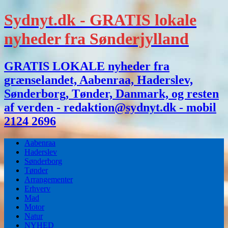
Sydnyt.dk - GRATIS lokale
nyheder fra Sønderjylland
GRATIS LOKALE nyheder fra
grænselandet, Aabenraa, Haderslev,
Sønderborg, Tønder, Danmark, og resten
af verden - redaktion@sydnyt.dk - mobil
2124 2696
Aabenraa
Haderslev
Sønderborg
Tønder
Arrangementer
Erhverv
Mad
Motor
Natur
NYHED