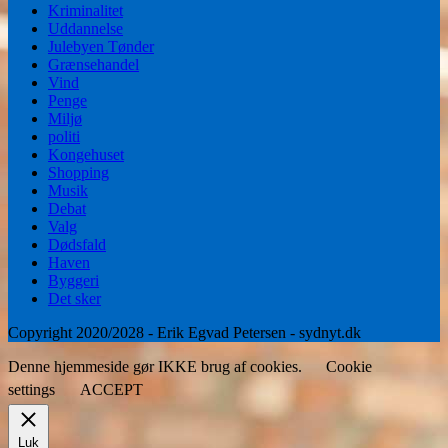
Kriminalitet
Uddannelse
Julebyen Tønder
Grænsehandel
Vind
Penge
Miljø
politi
Kongehuset
Shopping
Musik
Debat
Valg
Dødsfald
Haven
Byggeri
Det sker
Copyright 2020/2028 - Erik Egvad Petersen - sydnyt.dk
Denne hjemmeside gør IKKE brug af cookies.
Cookie
settings
ACCEPT
Luk