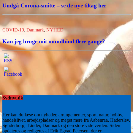
Undgå Corona-smitte – se de nye tiltag her
COVID-19
,
Danmark
,
NYHED
Kan jeg bruge mit mundbind flere gange?
Sydnyt.dk
Her kan du læse om nyheder, arrangementer, sport, natur, hobby,
handelslivet, arbejdspladser og meget mere fra Aabenraa, Haderslev,
Sønderborg, Tønder, Danmark og den store vide verden. Siden
opdateres og redigeres af Erik Egvad Petersen, der er