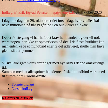
Indlæg af:
Erik Egvad Petersen - ep@sydnyt.dk
29. oktober 2020
I dag, torsdag den 29. oktober er det første dag, hvor vi alle skal
have mundbind på når vi går ind i en butik eller et lokale.
Det er første gang vi har haft det krav her i landet, og der vil nok
være nogen, der ikke er opmærksom på det. I de fleste butikker kan
man enten købe et mundbind eller få det udleveret, skulle man have
glemt sit derhjemme.
Vi skal alle gøre vores erfaringer med nye krav i denne omskiftelige
tid.
Sammen med, at alle spritter hænderne af, skal mundbind være med
til at forhindre Corona-smitte.
Forrige indlæg
Næste indlæg
Relaterede artikler