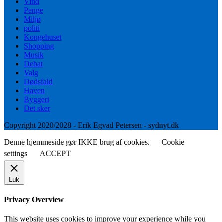
Vind
Penge
Miljø
politi
Kongehuset
Shopping
Musik
Debat
Valg
Dødsfald
Haven
Byggeri
Det sker
Copyright 2020/2028 - Erik Egvad Petersen - sydnyt.dk
Denne hjemmeside gør IKKE brug af cookies.
Cookie
settings
ACCEPT
Luk
Privacy Overview
This website uses cookies to improve your experience while you