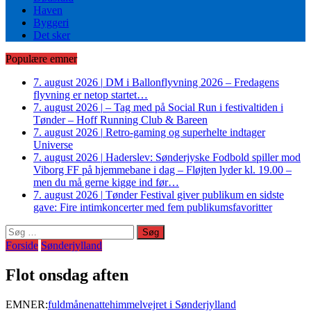
Haven
Byggeri
Det sker
Populære emner
7. august 2026
|
DM i Ballonflyvning 2026 – Fredagens
flyvning er netop startet…
7. august 2026
|
– Tag med på Social Run i festivaltiden i
Tønder – Hoff Running Club & Bareen
7. august 2026
|
Retro-gaming og superhelte indtager
Universe
7. august 2026
|
Haderslev: Sønderjyske Fodbold spiller mod
Viborg FF på hjemmebane i dag – Fløjten lyder kl. 19.00 –
men du må gerne kigge ind før…
7. august 2026
|
Tønder Festival giver publikum en sidste
gave: Fire intimkoncerter med fem publikumsfavoritter
Søg
efter:
Forside
Sønderjylland
Flot onsdag aften
EMNER:
fuldmåne
nattehimmel
vejret i Sønderjylland