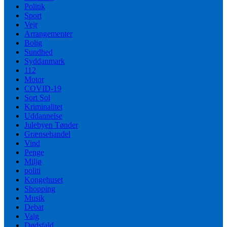
Politik
Sport
Vejr
Arrangementer
Bolig
Sundhed
Syddanmark
112
Motor
COVID-19
Sort Sol
Kriminalitet
Uddannelse
Julebyen Tønder
Grænsehandel
Vind
Penge
Miljø
politi
Kongehuset
Shopping
Musik
Debat
Valg
Dødsfald