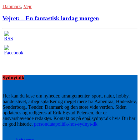
Danmark
,
Vejr
Vejret: – En fantastisk lørdag morgen
Sydnyt.dk
Her kan du læse om nyheder, arrangementer, sport, natur, hobby,
handelslivet, arbejdspladser og meget mere fra Aabenraa, Haderslev,
Sønderborg, Tønder, Danmark og den store vide verden. Siden
opdateres og redigeres af Erik Egvad Petersen, der er
ansvarshavende redaktør. Kontakt os på ep@sydnyt.dk hvis Du har
en god historie.
persondatapolitik-hos-sydnyt-dk