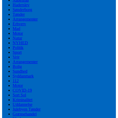
Aabenraa
Haderslev
Sønderborg
Tønder
Arrangementer
Erhverv
Mad
Motor
Natur
NYHED
Politik
Sport
Vejr
Arrangementer
Bolig
Sundhed
Syddanmark
112
Motor
COVID-19
Sort Sol
Kriminalitet
Uddannelse
Julebyen Tønder
Grænsehandel