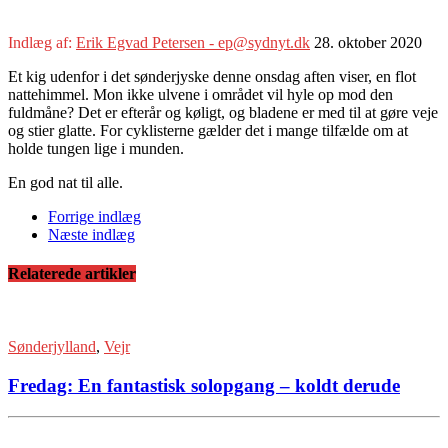
Indlæg af:
Erik Egvad Petersen - ep@sydnyt.dk
28. oktober 2020
Et kig udenfor i det sønderjyske denne onsdag aften viser, en flot
nattehimmel. Mon ikke ulvene i området vil hyle op mod den
fuldmåne? Det er efterår og køligt, og bladene er med til at gøre veje
og stier glatte. For cyklisterne gælder det i mange tilfælde om at
holde tungen lige i munden.
En god nat til alle.
Forrige indlæg
Næste indlæg
Relaterede artikler
Sønderjylland
,
Vejr
Fredag: En fantastisk solopgang – koldt derude