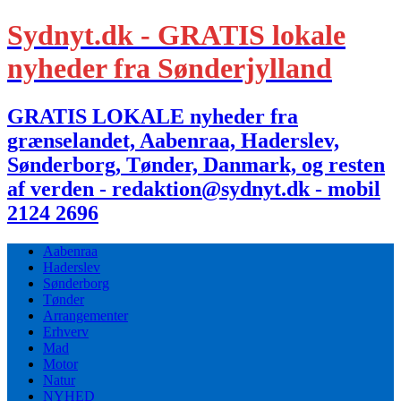
Sydnyt.dk - GRATIS lokale
nyheder fra Sønderjylland
GRATIS LOKALE nyheder fra
grænselandet, Aabenraa, Haderslev,
Sønderborg, Tønder, Danmark, og resten
af verden - redaktion@sydnyt.dk - mobil
2124 2696
Aabenraa
Haderslev
Sønderborg
Tønder
Arrangementer
Erhverv
Mad
Motor
Natur
NYHED