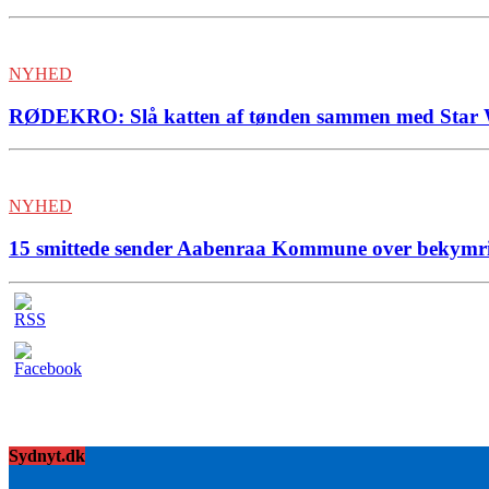
NYHED
RØDEKRO: Slå katten af tønden sammen med Star W
NYHED
15 smittede sender Aabenraa Kommune over bekymr
Sydnyt.dk