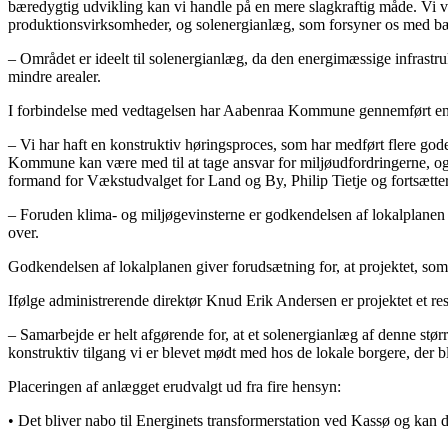
bæredygtig udvikling kan vi handle på en mere slagkraftig måde. Vi vi
produktionsvirksomheder, og solenergianlæg, som forsyner os med bære
– Området er ideelt til solenergianlæg, da den energimæssige infrastru
mindre arealer.
I forbindelse med vedtagelsen har Aabenraa Kommune gennemført en off
– Vi har haft en konstruktiv høringsproces, som har medført flere gode
Kommune kan være med til at tage ansvar for miljøudfordringerne, og 
formand for Vækstudvalget for Land og By, Philip Tietje og fortsætter
– Foruden klima- og miljøgevinsterne er godkendelsen af lokalplanen 
over.
Godkendelsen af lokalplanen giver forudsætning for, at projektet, som
Ifølge administrerende direktør Knud Erik Andersen er projektet et 
– Samarbejde er helt afgørende for, at et solenergianlæg af denne st
konstruktiv tilgang vi er blevet mødt med hos de lokale borgere, der b
Placeringen af anlægget erudvalgt ud fra fire hensyn:
• Det bliver nabo til Energinets transformerstation ved Kassø og kan 