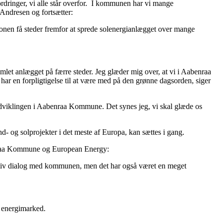
ordringer, vi alle står overfor. I kommunen har vi mange
Andresen og fortsætter:
ktionen få steder fremfor at sprede solenergianlægget over mange
amlet anlægget på færre steder. Jeg glæder mig over, at vi i Aabenraa
ar en forpligtigelse til at være med på den grønne dagsorden, siger
sudviklingen i Aabenraa Kommune. Det synes jeg, vi skal glæde os
- og solprojekter i det meste af Europa, kan sættes i gang.
benraa Kommune og European Energy:
ruktiv dialog med kommunen, men det har også været en meget
e energimarked.