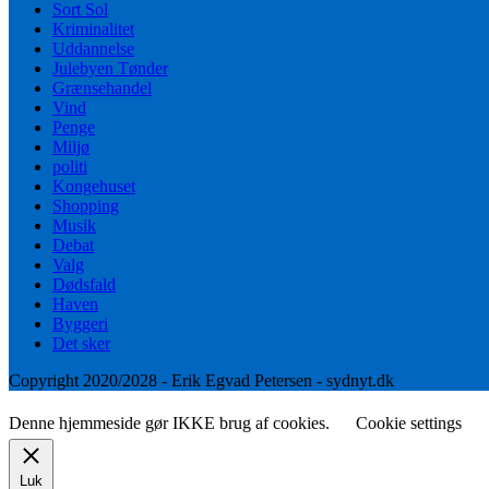
Sort Sol
Kriminalitet
Uddannelse
Julebyen Tønder
Grænsehandel
Vind
Penge
Miljø
politi
Kongehuset
Shopping
Musik
Debat
Valg
Dødsfald
Haven
Byggeri
Det sker
Copyright 2020/2028 - Erik Egvad Petersen - sydnyt.dk
Denne hjemmeside gør IKKE brug af cookies.
Cookie settings
Luk