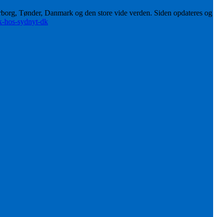
erborg, Tønder, Danmark og den store vide verden. Siden opdateres og
ik-hos-sydnyt-dk