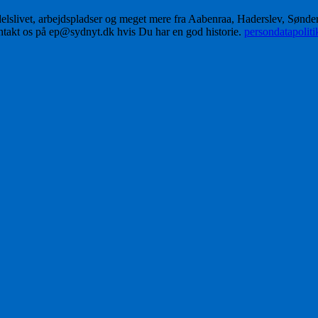
delslivet, arbejdspladser og meget mere fra Aabenraa, Haderslev, Sønd
ontakt os på ep@sydnyt.dk hvis Du har en god historie.
persondatapolit