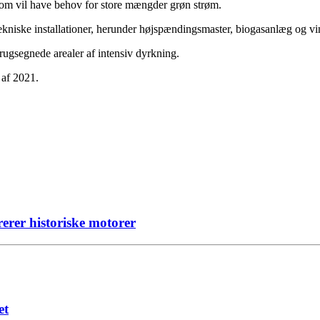
som vil have behov for store mængder grøn strøm.
tekniske installationer, herunder højspændingsmaster, biogasanlæg og vi
nede arealer af intensiv dyrkning.
 af 2021.
rer historiske motorer
et