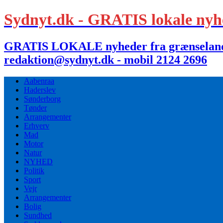
Sydnyt.dk - GRATIS lokale nyh
GRATIS LOKALE nyheder fra grænselandet,
redaktion@sydnyt.dk - mobil 2124 2696
Aabenraa
Haderslev
Sønderborg
Tønder
Arrangementer
Erhverv
Mad
Motor
Natur
NYHED
Politik
Sport
Vejr
Arrangementer
Bolig
Sundhed