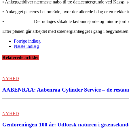
• Anlæggetbliver nærmeste nabo til tre datacentergrunde ved Kassø, 
• Anlægget placeres i et område, hvor der allerede i dag er en række 
• Der udtages såkaldte lavbundsjorde og mindre jordbrugseg
Efter planen går arbejdet med solenergianlægget i gang i begyndelsen
Forrige indlæg
Næste indlæg
Relaterede artikler
NYHED
AABENRAA: Aabenraa Cylinder Service – de restaure
NYHED
Genforeningen 100 år: Udforsk naturen i grænseland