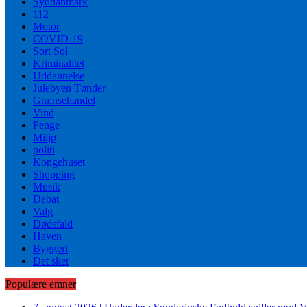
Syddanmark
112
Motor
COVID-19
Sort Sol
Kriminalitet
Uddannelse
Julebyen Tønder
Grænsehandel
Vind
Penge
Miljø
politi
Kongehuset
Shopping
Musik
Debat
Valg
Dødsfald
Haven
Byggeri
Det sker
Populære emner