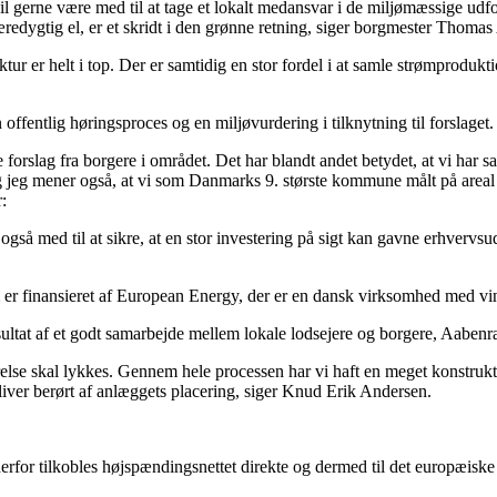
l gerne være med til at tage et lokalt medansvar i de miljømæssige udf
dygtig el, er et skridt i den grønne retning, siger borgmester Thomas 
ktur er helt i top. Der er samtidig en stor fordel i at samle strømprodu
entlig høringsproces og en miljøvurdering i tilknytning til forslaget.
 forslag fra borgere i området. Det har blandt andet betydet, at vi har s
jeg mener også, at vi som Danmarks 9. største kommune målt på areal h
:
også med til at sikre, at en stor investering på sigt kan gavne erhverv
 er finansieret af European Energy, der er en dansk virksomhed med vind
resultat af et godt samarbejde mellem lokale lodsejere og borgere, Aa
ørrelse skal lykkes. Gennem hele processen har vi haft en meget konst
liver berørt af anlæggets placering, siger Knud Erik Andersen.
derfor tilkobles højspændingsnettet direkte og dermed til det europæisk