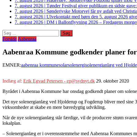
7. august 2026
|
Haderslev: Sønderjyske Fodbold spiller mod V
7. august 2026
|
Tønder Festival giver publikum en sidste gave
7. august 2026
|
Sønderjyske Motorvej får ny asfalt ved Christi
7. august 2026
|
Ulvekontakt med børn den 5. august 2026 giver
7. august 2026
|
DM i Ballonflyvning 2026 – Fredagens morge
Søg
efter:
Forside
Aabenraa
Aabenraa Kommune godkender planer for s
EMNER:
aabenraa kommune
solar
solenergi
solenergianlæg ved Hjold
Indlæg af:
Erik Egvad Petersen - ep@sydnyt.dk
29. oktober 2020
Byrådet i Aabenraa Kommune har onsdag godkendt planer om solenerg
Det nye solenergianlæg ved Hjolderup og Fogderup bliver med sine 
virksomheder at skabe en mere bæredygtig udvikling.
Når de nye solenergianlæg står færdige, vil de producere strøm svare
lokalplan.
– Solenergianlæg er i overensstemmelse med Aabenraa Kommunes målsæt