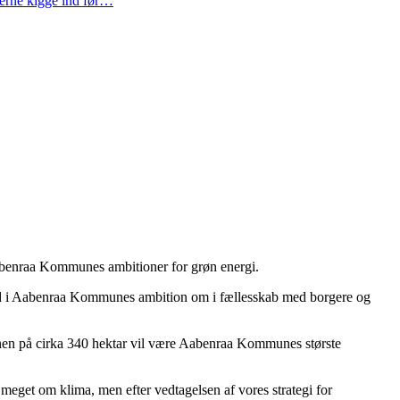
gerne kigge ind før…
abenraa Kommunes ambitioner for grøn energi.
nd i Aabenraa Kommunes ambition om i fællesskab med borgere og
lanen på cirka 340 hektar vil være Aabenraa Kommunes største
get om klima, men efter vedtagelsen af vores strategi for