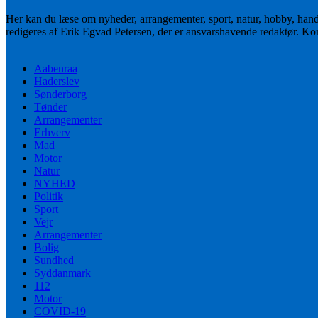
Her kan du læse om nyheder, arrangementer, sport, natur, hobby, han
redigeres af Erik Egvad Petersen, der er ansvarshavende redaktør. K
Aabenraa
Haderslev
Sønderborg
Tønder
Arrangementer
Erhverv
Mad
Motor
Natur
NYHED
Politik
Sport
Vejr
Arrangementer
Bolig
Sundhed
Syddanmark
112
Motor
COVID-19