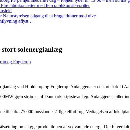
iborg FF på hjemmebane i dag – Fløjten lyder kl. 19.00 – men du må 
: Fire intimkoncerter med fem publikumsfavoritter
ansfeld
 Naturstyrelsen adgang til at bruge droner mod ulve
nflyvning aflyst…
tort solenergianlæg
erup og Fogderup
ianlæg ved Hjolderup og Fogderup. Anlæggene er et stort skridt i A
300MW grøn strøm et af Danmarks største anlæg. Anlæggene spiller i
nde til cirka 75.000 husstandes årlige elforbrug. Vedtagelsen af lokalp
ning om at øge produktionen af vedvarende energi. Der bliver talt me