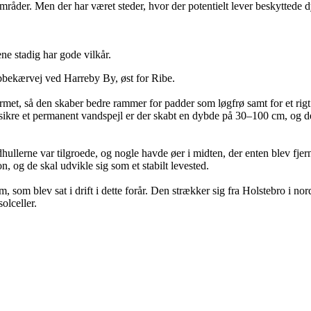
der. Men der har været steder, hvor der potentielt lever beskyttede dyr, 
ene stadig har gode vilkår.
bbekærvej ved Harreby By, øst for Ribe.
rmet, så den skaber bedre rammer for padder som løgfrø samt for et rigt
t sikre et permanent vandspejl er der skabt en dybde på 30–100 cm, og der
ullerne var tilgroede, og nogle havde øer i midten, der enten blev fjerne
, og de skal udvikle sig som et stabilt levested.
om blev sat i drift i dette forår. Den strækker sig fra Holstebro i nor
olceller.