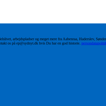
delslivet, arbejdspladser og meget mere fra Aabenraa, Haderslev, Sønd
ontakt os på ep@sydnyt.dk hvis Du har en god historie.
persondatapolit