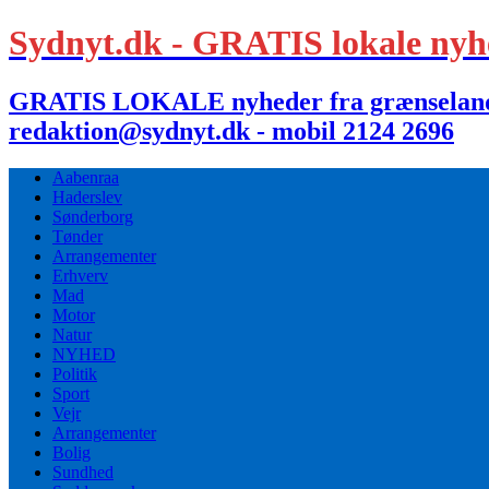
Sydnyt.dk - GRATIS lokale nyh
GRATIS LOKALE nyheder fra grænselandet,
redaktion@sydnyt.dk - mobil 2124 2696
Aabenraa
Haderslev
Sønderborg
Tønder
Arrangementer
Erhverv
Mad
Motor
Natur
NYHED
Politik
Sport
Vejr
Arrangementer
Bolig
Sundhed