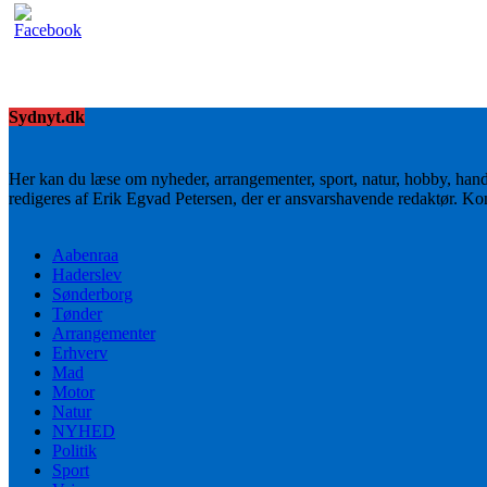
Sydnyt.dk
Her kan du læse om nyheder, arrangementer, sport, natur, hobby, han
redigeres af Erik Egvad Petersen, der er ansvarshavende redaktør. K
Aabenraa
Haderslev
Sønderborg
Tønder
Arrangementer
Erhverv
Mad
Motor
Natur
NYHED
Politik
Sport