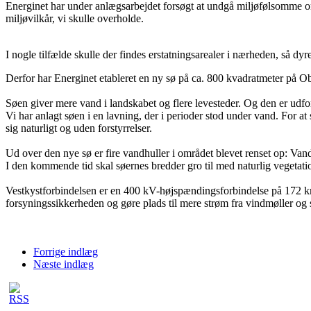
Energinet har under anlægsarbejdet forsøgt at undgå miljøfølsomme områ
miljøvilkår, vi skulle overholde.
I nogle tilfælde skulle der findes erstatningsarealer i nærheden, så dyr
Derfor har Energinet etableret en ny sø på ca. 800 kvadratmeter på O
Søen giver mere vand i landskabet og flere levesteder. Og den er udfo
Vi har anlagt søen i en lavning, der i perioder stod under vand. For a
sig naturligt og uden forstyrrelser.
Ud over den nye sø er fire vandhuller i området blevet renset op: Vandh
I den kommende tid skal søernes bredder gro til med naturlig vegetation
Vestkystforbindelsen er en 400 kV-højspændingsforbindelse på 172 km, s
forsyningssikkerheden og gøre plads til mere strøm fra vindmøller og s
Forrige indlæg
Næste indlæg