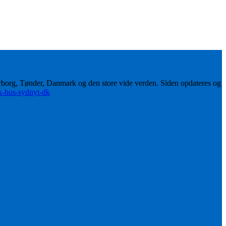
erborg, Tønder, Danmark og den store vide verden. Siden opdateres og
ik-hos-sydnyt-dk