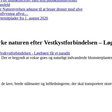
: Fire intimkoncerter med fem publikumsfavoritter
ansfeld
 Naturstyrelsen adgang til at bruge droner mod ulve
nflyvning aflyst…
ernitplader fra 1. august 2026
rke naturen efter Vestkystforbindelsen – Lø
Vestkystforbindelsen - Løgfrøen får et paradis
 Der er begyndt at vokse græs og naturligt indvandrede blomsterplante
de lave, brede stålmaster og luftledningerne, der skal transportere sto