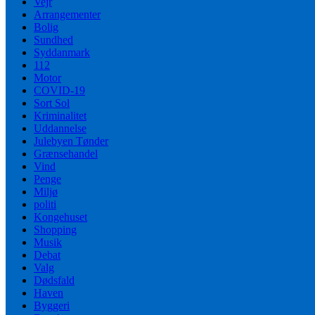
Vejr
Arrangementer
Bolig
Sundhed
Syddanmark
112
Motor
COVID-19
Sort Sol
Kriminalitet
Uddannelse
Julebyen Tønder
Grænsehandel
Vind
Penge
Miljø
politi
Kongehuset
Shopping
Musik
Debat
Valg
Dødsfald
Haven
Byggeri