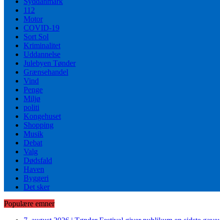
Syddanmark
112
Motor
COVID-19
Sort Sol
Kriminalitet
Uddannelse
Julebyen Tønder
Grænsehandel
Vind
Penge
Miljø
politi
Kongehuset
Shopping
Musik
Debat
Valg
Dødsfald
Haven
Byggeri
Det sker
Populære emner