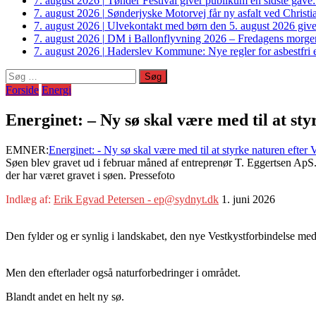
7. august 2026
|
Tønder Festival giver publikum en sidste gave
7. august 2026
|
Sønderjyske Motorvej får ny asfalt ved Christi
7. august 2026
|
Ulvekontakt med børn den 5. august 2026 giver
7. august 2026
|
DM i Ballonflyvning 2026 – Fredagens morge
7. august 2026
|
Haderslev Kommune: Nye regler for asbestfri et
Søg
efter:
Forside
Energi
Energinet: – Ny sø skal være med til at sty
EMNER:
Energinet: - Ny sø skal være med til at styrke naturen efter 
Søen blev gravet ud i februar måned af entreprenør T. Eggertsen ApS.
der har været gravet i søen. Pressefoto
Indlæg af:
Erik Egvad Petersen - ep@sydnyt.dk
1. juni 2026
Den fylder og er synlig i landskabet, den nye Vestkystforbindelse med 
Men den efterlader også naturforbedringer i området.
Blandt andet en helt ny sø.