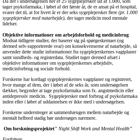
Da der i undersøgelsen her er 25 sygeplejersker ud af 1.000, som
tager psykofarmaka, i løbet af det første år, de er ansat på et hospital,
svarer det til, at for hvert år er der seks sygeplejersker flere
(pr. 1.000
sygeplejersker med natarbejde)
, der tager medicin mod mentale
lidelser.
Objektive informationer om arbejdsforhold og medicinbrug
Modsat tidligere studier, der baserer sig på spørgeskemaer (og
dermed selv-rapporterede svar) om konsekvenserne af natarbejde, så
anvender dette studie informationer fra sygeplejerskernes vagtplaner
samt sundheds- og registerdata. Studiet tager dermed afsæt i
objektive informationer om sygeplejerskernes arbejdsliv,
medicinforbrug og sociale forhold.
Forskerne har kortlagt sygeplejerskernes vagtplaner og registreret,
hvor mange af dem, der i løbet af de seks år, som undersøgelsen
dækker, begynder at tage psykofarmaka som fx. angstmedicin eller
antidepressiv medicin. Sygeplejersker med forbrug af psykofarmaka
inden eller i løbet af uddannelsen er ikke med i undersøgelsen.
Forskerne understreger at sammenhængen mellem natarbejde og
mentalt helbred stadig bør undersøges nærmere.
Om forskningsprojektet
” Night Shift Work and Mental Health”
Forfattere