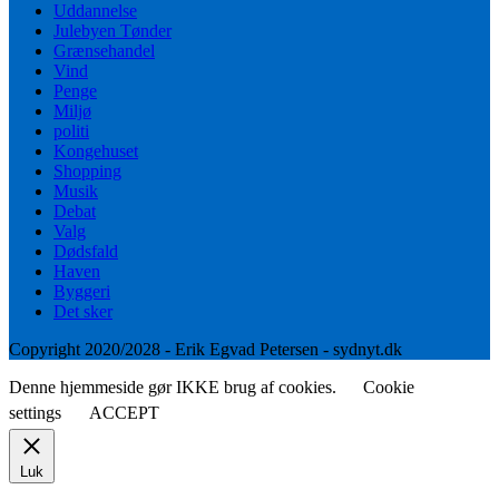
Uddannelse
Julebyen Tønder
Grænsehandel
Vind
Penge
Miljø
politi
Kongehuset
Shopping
Musik
Debat
Valg
Dødsfald
Haven
Byggeri
Det sker
Copyright 2020/2028 - Erik Egvad Petersen - sydnyt.dk
Denne hjemmeside gør IKKE brug af cookies.
Cookie
settings
ACCEPT
Luk