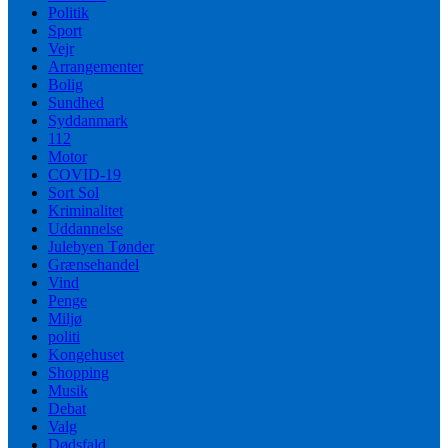
Politik
Sport
Vejr
Arrangementer
Bolig
Sundhed
Syddanmark
112
Motor
COVID-19
Sort Sol
Kriminalitet
Uddannelse
Julebyen Tønder
Grænsehandel
Vind
Penge
Miljø
politi
Kongehuset
Shopping
Musik
Debat
Valg
Dødsfald