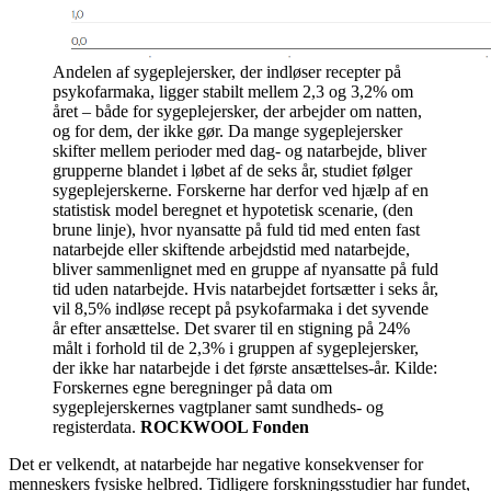
Andelen af sygeplejersker, der indløser recepter på
psykofarmaka, ligger stabilt mellem 2,3 og 3,2% om
året – både for sygeplejersker, der arbejder om natten,
og for dem, der ikke gør. Da mange sygeplejersker
skifter mellem perioder med dag- og natarbejde, bliver
grupperne blandet i løbet af de seks år, studiet følger
sygeplejerskerne. Forskerne har derfor ved hjælp af en
statistisk model beregnet et hypotetisk scenarie, (den
brune linje), hvor nyansatte på fuld tid med enten fast
natarbejde eller skiftende arbejdstid med natarbejde,
bliver sammenlignet med en gruppe af nyansatte på fuld
tid uden natarbejde. Hvis natarbejdet fortsætter i seks år,
vil 8,5% indløse recept på psykofarmaka i det syvende
år efter ansættelse. Det svarer til en stigning på 24%
målt i forhold til de 2,3% i gruppen af sygeplejersker,
der ikke har natarbejde i det første ansættelses-år. Kilde:
Forskernes egne beregninger på data om
sygeplejerskernes vagtplaner samt sundheds- og
registerdata.
ROCKWOOL Fonden
Det er velkendt, at natarbejde har negative konsekvenser for
menneskers fysiske helbred. Tidligere forskningsstudier har fundet,