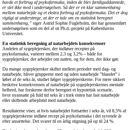
havde et forbrug af psykofarmaka, inden de blev færdiguddannede,
er slet ikke med i undersøgelsen. Så der er en klar sammenhæng
mellem natarbejde og et ekstra forbrug af psykofarmaka. Det er dog
vigtigt at understrege, at der er tale om en statistisk beregnet
sammenhæng,”
siger Astrid Sophie Fugleholm, der har gennemført
undersøgelsen som en del af sit Ph.d.-projekt på Københavns
Universitet.
En statistisk beregning af natarbejdets konsekvenser
Andelen af sygeplejersker, der indløser recepter på
psykofarmaka, varierer mellem 2,3 og 3,2% – både for
sygeplejersker, der arbejder om natten, og for dem, der ikke gør.
Da mange sygeplejersker skifter mellem perioder med dag- og
natarbejde, bliver grupperne med og uden natarbejde ”blandet” i
løbet af de seks år, studiet følger sygeplejerskerne. For mere sikkert
beskrive konsekvensen af natarbejde på sygeplejerskernes mentale
helbred, har forskerne derfor beregnet et hypotetisk scenarie,
hvor nyansatte på fuld tid seks år i træk enten har fast natarbejde
eller skiftende arbejdstid med natarbejde.
Resultaterne viser, at hvis natarbejdet fortsætter i seks år, vil 8,5% af
sygeplejerskerne indløse recept på psykofarmaka i det syvende år
efter ansættelse. Det svarer til en årlig stigning på op til 24 %.