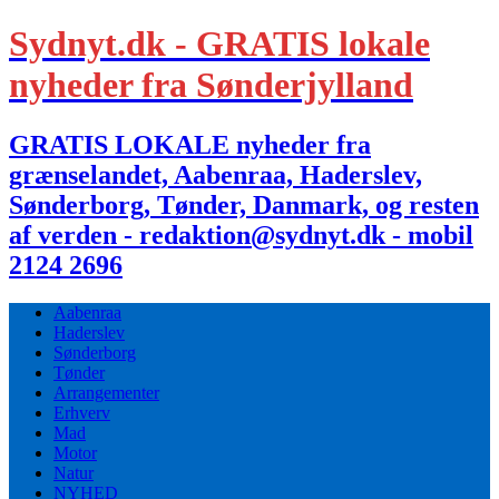
Sydnyt.dk - GRATIS lokale
nyheder fra Sønderjylland
GRATIS LOKALE nyheder fra
grænselandet, Aabenraa, Haderslev,
Sønderborg, Tønder, Danmark, og resten
af verden - redaktion@sydnyt.dk - mobil
2124 2696
Aabenraa
Haderslev
Sønderborg
Tønder
Arrangementer
Erhverv
Mad
Motor
Natur
NYHED