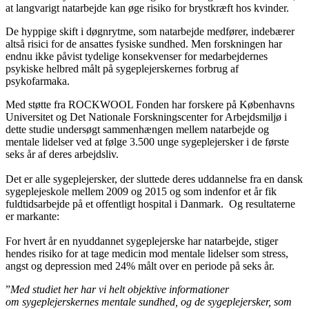
at langvarigt natarbejde kan øge risiko for brystkræft hos kvinder.
De hyppige skift i døgnrytme, som natarbejde medfører, indebærer
altså risici for de ansattes fysiske sundhed. Men forskningen har
endnu ikke påvist tydelige konsekvenser for medarbejdernes
psykiske helbred målt på sygeplejerskernes forbrug af
psykofarmaka.
Med støtte fra ROCKWOOL Fonden har forskere på Københavns
Universitet og Det Nationale Forskningscenter for Arbejdsmiljø i
dette studie undersøgt sammenhængen mellem natarbejde og
mentale lidelser ved at følge 3.500 unge sygeplejersker i de første
seks år af deres arbejdsliv.
Det er alle sygeplejersker, der sluttede deres uddannelse fra en dansk
sygeplejeskole mellem 2009 og 2015 og som indenfor et år fik
fuldtidsarbejde på et offentligt hospital i Danmark.
Og resultaterne
er markante:
For hvert år en nyuddannet sygeplejerske har natarbejde, stiger
hendes risiko for at tage medicin mod mentale lidelser som stress,
angst og depression med 24% målt over en periode på seks år.
”
Med studiet her har vi helt objektive informationer
om sygeplejerskernes mentale sundhed, og de sygeplejersker, som