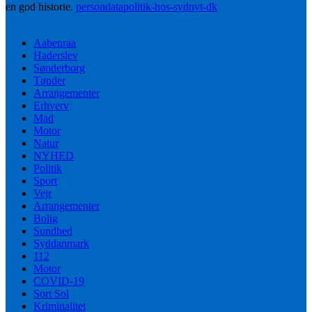
en god historie.
persondatapolitik-hos-sydnyt-dk
Aabenraa
Haderslev
Sønderborg
Tønder
Arrangementer
Erhverv
Mad
Motor
Natur
NYHED
Politik
Sport
Vejr
Arrangementer
Bolig
Sundhed
Syddanmark
112
Motor
COVID-19
Sort Sol
Kriminalitet