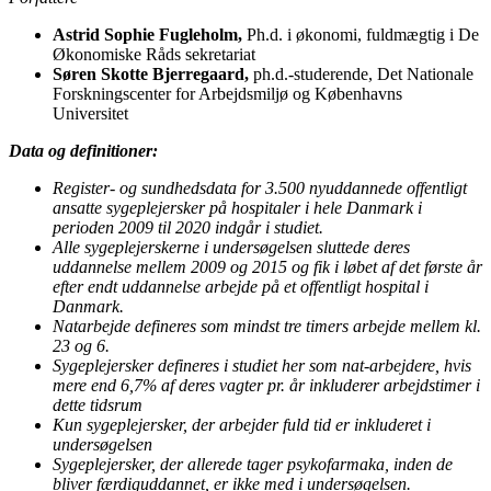
Astrid Sophie Fugleholm,
Ph.d. i økonomi, fuldmægtig i De
Økonomiske Råds sekretariat
Søren Skotte Bjerregaard,
ph.d.-studerende, Det Nationale
Forskningscenter for Arbejdsmiljø og Københavns
Universitet
Data og definitioner:
Register- og sundhedsdata for 3.500 nyuddannede offentligt
ansatte sygeplejersker på hospitaler i hele Danmark i
perioden 2009 til 2020 indgår i studiet.
Alle sygeplejerskerne i undersøgelsen sluttede deres
uddannelse mellem 2009 og 2015 og fik i løbet af det første år
efter endt uddannelse arbejde på et offentligt hospital i
Danmark.
Natarbejde defineres som mindst tre timers arbejde mellem kl.
23 og 6.
Sygeplejersker defineres i studiet her som nat-arbejdere, hvis
mere end 6,7% af deres vagter pr. år inkluderer arbejdstimer i
dette tidsrum
Kun sygeplejersker, der arbejder fuld tid er inkluderet i
undersøgelsen
Sygeplejersker, der allerede tager psykofarmaka, inden de
bliver færdiguddannet, er ikke med i undersøgelsen.