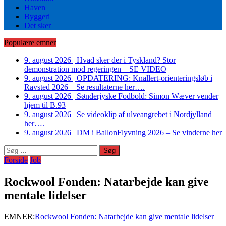
Haven
Byggeri
Det sker
Populære emner
9. august 2026
|
Hvad sker der i Tyskland? Stor
demonstration mod regeringen – SE VIDEO
9. august 2026
|
OPDATERING: Knallert-orienteringsløb i
Ravsted 2026 – Se resultaterne her….
9. august 2026
|
Sønderjyske Fodbold: Simon Wæver vender
hjem til B.93
9. august 2026
|
Se videoklip af ulveangrebet i Nordjylland
her….
9. august 2026
|
DM i BallonFlyvning 2026 – Se vinderne her
Søg
efter:
Forside
Job
Rockwool Fonden: Natarbejde kan give
mentale lidelser
EMNER:
Rockwool Fonden: Natarbejde kan give mentale lidelser