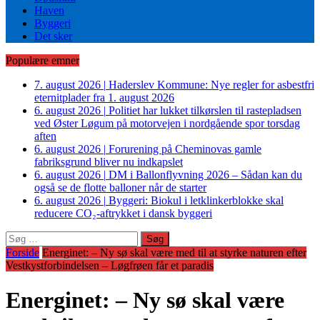
Haven
Byggeri
Det sker
Populære emner
7. august 2026
|
Haderslev Kommune: Nye regler for asbestfri
eternitplader fra 1. august 2026
6. august 2026
|
Politiet har lukket tilkørslen til rastepladsen
ved Øster Løgum på motorvejen i nordgående spor torsdag
aften
6. august 2026
|
Forurening på Cheminovas gamle
fabriksgrund bliver nu indkapslet
6. august 2026
|
DM i Ballonflyvning 2026 – Sådan kan du
også se de flotte balloner når de starter
6. august 2026
|
Byggeri: Biokul i letklinkerblokke skal
reducere CO₂-aftrykket i dansk byggeri
Søg
efter:
Forside
Energinet: – Ny sø skal være med til at styrke naturen efter
Vestkystforbindelsen – Løgfrøen får et paradis
Energinet: – Ny sø skal være