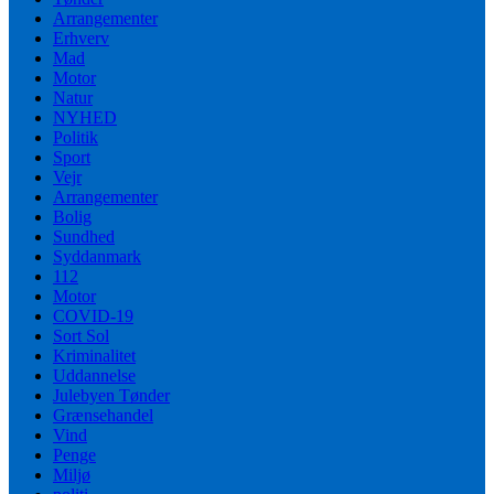
Arrangementer
Erhverv
Mad
Motor
Natur
NYHED
Politik
Sport
Vejr
Arrangementer
Bolig
Sundhed
Syddanmark
112
Motor
COVID-19
Sort Sol
Kriminalitet
Uddannelse
Julebyen Tønder
Grænsehandel
Vind
Penge
Miljø