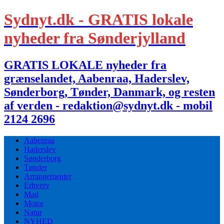
Sydnyt.dk - GRATIS lokale
nyheder fra Sønderjylland
GRATIS LOKALE nyheder fra
grænselandet, Aabenraa, Haderslev,
Sønderborg, Tønder, Danmark, og resten
af verden - redaktion@sydnyt.dk - mobil
2124 2696
Aabenraa
Haderslev
Sønderborg
Tønder
Arrangementer
Erhverv
Mad
Motor
Natur
NYHED