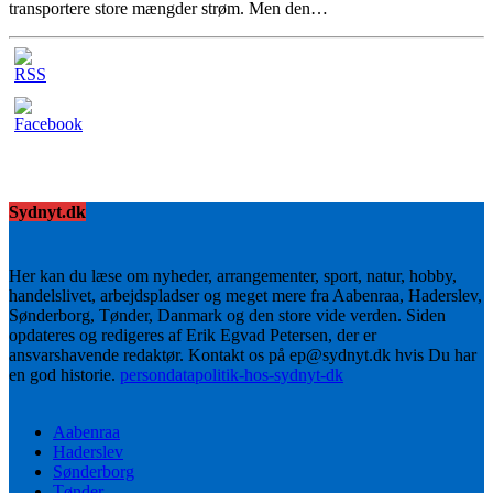
transportere store mængder strøm. Men den…
Sydnyt.dk
Her kan du læse om nyheder, arrangementer, sport, natur, hobby,
handelslivet, arbejdspladser og meget mere fra Aabenraa, Haderslev,
Sønderborg, Tønder, Danmark og den store vide verden. Siden
opdateres og redigeres af Erik Egvad Petersen, der er
ansvarshavende redaktør. Kontakt os på ep@sydnyt.dk hvis Du har
en god historie.
persondatapolitik-hos-sydnyt-dk
Aabenraa
Haderslev
Sønderborg
Tønder