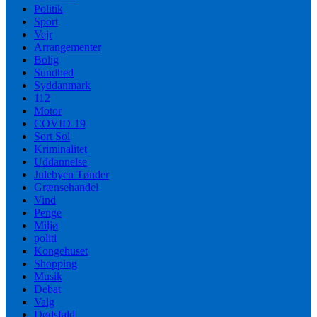
Politik
Sport
Vejr
Arrangementer
Bolig
Sundhed
Syddanmark
112
Motor
COVID-19
Sort Sol
Kriminalitet
Uddannelse
Julebyen Tønder
Grænsehandel
Vind
Penge
Miljø
politi
Kongehuset
Shopping
Musik
Debat
Valg
Dødsfald