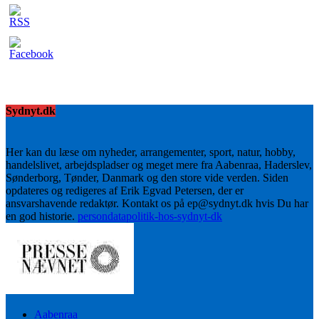
Sydnyt.dk
Her kan du læse om nyheder, arrangementer, sport, natur, hobby,
handelslivet, arbejdspladser og meget mere fra Aabenraa, Haderslev,
Sønderborg, Tønder, Danmark og den store vide verden. Siden
opdateres og redigeres af Erik Egvad Petersen, der er
ansvarshavende redaktør. Kontakt os på ep@sydnyt.dk hvis Du har
en god historie.
persondatapolitik-hos-sydnyt-dk
Aabenraa