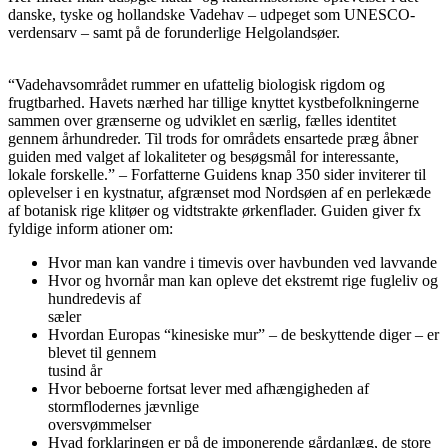
danske, tyske og hollandske Vadehav – udpeget som UNESCO-
verdensarv – samt på de forunderlige Helgolandsøer.
“Vadehavsområdet rummer en ufattelig biologisk rigdom og
frugtbarhed. Havets nærhed har tillige knyttet kystbefolkningerne
sammen over grænserne og udviklet en særlig, fælles identitet
gennem århundreder. Til trods for områdets ensartede præg åbner
guiden med valget af lokaliteter og besøgsmål for interessante,
lokale forskelle.” – Forfatterne Guidens knap 350 sider inviterer til
oplevelser i en kystnatur, afgrænset mod Nordsøen af en perlekæde
af botanisk rige klitøer og vidtstrakte ørkenflader. Guiden giver fx
fyldige inform ationer om:
Hvor man kan vandre i timevis over havbunden ved lavvande
Hvor og hvornår man kan opleve det ekstremt rige fugleliv og
hundredevis af
sæler
Hvordan Europas “kinesiske mur” – de beskyttende diger – er
blevet til gennem
tusind år
Hvor beboerne fortsat lever med afhængigheden af
stormflodernes jævnlige
oversvømmelser
Hvad forklaringen er på de imponerende gårdanlæg, de store