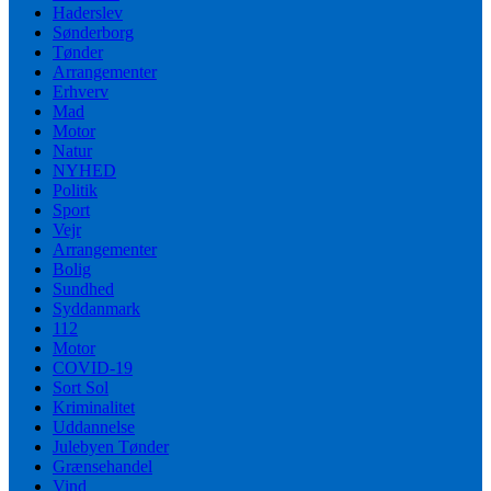
Haderslev
Sønderborg
Tønder
Arrangementer
Erhverv
Mad
Motor
Natur
NYHED
Politik
Sport
Vejr
Arrangementer
Bolig
Sundhed
Syddanmark
112
Motor
COVID-19
Sort Sol
Kriminalitet
Uddannelse
Julebyen Tønder
Grænsehandel
Vind