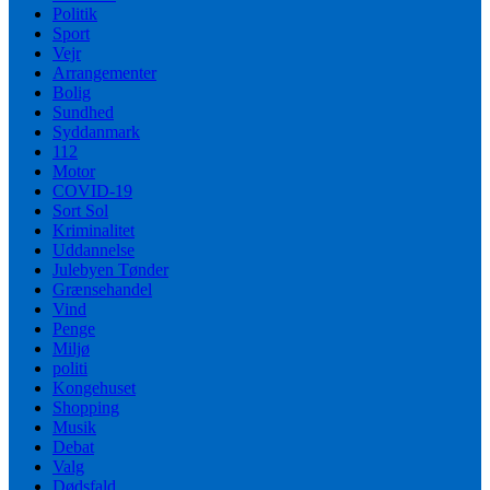
Politik
Sport
Vejr
Arrangementer
Bolig
Sundhed
Syddanmark
112
Motor
COVID-19
Sort Sol
Kriminalitet
Uddannelse
Julebyen Tønder
Grænsehandel
Vind
Penge
Miljø
politi
Kongehuset
Shopping
Musik
Debat
Valg
Dødsfald