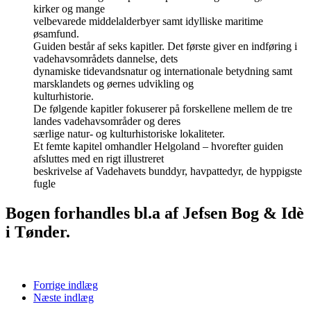
kirker og mange
velbevarede middelalderbyer samt idylliske maritime
øsamfund.
Guiden består af seks kapitler. Det første giver en indføring i
vadehavsområdets dannelse, dets
dynamiske tidevandsnatur og internationale betydning samt
marsklandets og øernes udvikling og
kulturhistorie.
De følgende kapitler fokuserer på forskellene mellem de tre
landes vadehavsområder og deres
særlige natur- og kulturhistoriske lokaliteter.
Et femte kapitel omhandler Helgoland – hvorefter guiden
afsluttes med en rigt illustreret
beskrivelse af Vadehavets bunddyr, havpattedyr, de hyppigste
fugle
Bogen forhandles bl.a af Jefsen Bog & Idè
i Tønder.
Forrige indlæg
Næste indlæg