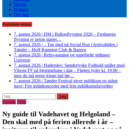
Haven
Byggeri
Det sker
Populære emner
7. august 2026
|
DM i Ballonflyvning 2026 – Fredagens
flyvning er netop startet…
7. august 2026
|
– Tag med på Social Run i festivaltiden i
Tønder – Hoff Running Club & Bareen
7. august 2026
|
Retro-gaming og superhelte indtager
Universe
7. august 2026
|
Haderslev: Sønderjyske Fodbold spiller mod
Viborg FF på hjemmebane i dag – Fløjten lyder kl. 19.00 –
men du må gerne kigge ind før…
7. august 2026
|
Tønder Festival giver publikum en sidste
gave: Fire intimkoncerter med fem publikumsfavoritter
Søg
efter:
Forside
Ferie
Ny guide til Vadehavet og Helgoland –
Den skal med på ferien allerede i år –