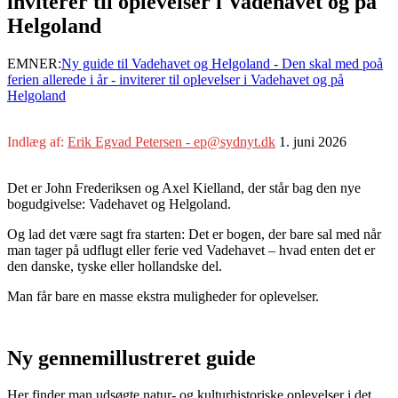
inviterer til oplevelser i Vadehavet og på
Helgoland
EMNER:
Ny guide til Vadehavet og Helgoland - Den skal med poå
ferien allerede i år - inviterer til oplevelser i Vadehavet og på
Helgoland
Indlæg af:
Erik Egvad Petersen - ep@sydnyt.dk
1. juni 2026
Det er John Frederiksen og Axel Kielland, der står bag den nye
bogudgivelse: Vadehavet og Helgoland.
Og lad det være sagt fra starten: Det er bogen, der bare sal med når
man tager på udflugt eller ferie ved Vadehavet – hvad enten det er
den danske, tyske eller hollandske del.
Man får bare en masse ekstra muligheder for oplevelser.
Ny gennemillustreret guide
Her finder man udsøgte natur- og kulturhistoriske oplevelser i det