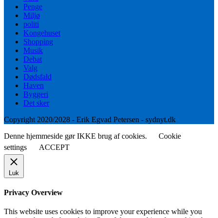
Penge
Miljø
politi
Kongehuset
Shopping
Musik
Debat
Valg
Dødsfald
Haven
Byggeri
Det sker
Copyright 2020/2028 - Erik Egvad Petersen - sydnyt.dk
Denne hjemmeside gør IKKE brug af cookies.
Cookie
settings
ACCEPT
Luk
Privacy Overview
This website uses cookies to improve your experience while you