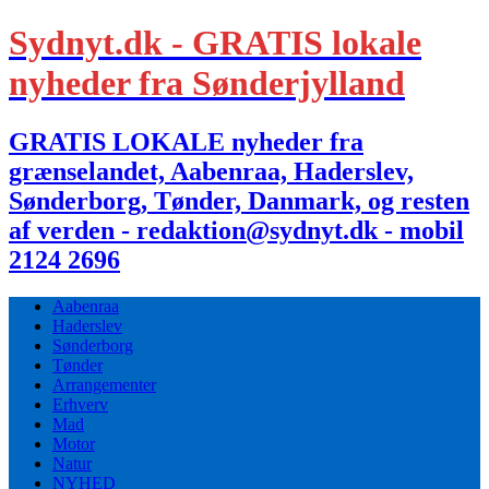
Sydnyt.dk - GRATIS lokale
nyheder fra Sønderjylland
GRATIS LOKALE nyheder fra
grænselandet, Aabenraa, Haderslev,
Sønderborg, Tønder, Danmark, og resten
af verden - redaktion@sydnyt.dk - mobil
2124 2696
Aabenraa
Haderslev
Sønderborg
Tønder
Arrangementer
Erhverv
Mad
Motor
Natur
NYHED