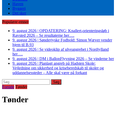
Haven
Byggeri
Det sker
Populære emner
9. august 2026
|
OPDATERING: Knallert-orienteringsløb i
Ravsted 2026 – Se resultaterne her….
9. august 2026
|
Sønderjyske Fodbold: Simon Wæver vender
hjem til B.93
9. august 2026
|
Se videoklip af ulveangrebet i Nordjylland
her….
9. august 2026
|
DM i BallonFlyvning 2026 – Se vinderne her
9. august 2026
|
Planlagt angreb på Hadsten Skole:
Vejledning om sikkerhed og kriseberedskab til skoler og
uddannelsessteder – Alle skal være på forkant
Søg
efter:
Forside
Tønder
Tønder