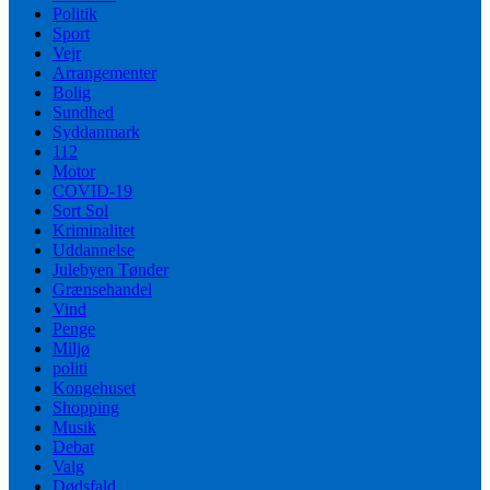
Politik
Sport
Vejr
Arrangementer
Bolig
Sundhed
Syddanmark
112
Motor
COVID-19
Sort Sol
Kriminalitet
Uddannelse
Julebyen Tønder
Grænsehandel
Vind
Penge
Miljø
politi
Kongehuset
Shopping
Musik
Debat
Valg
Dødsfald