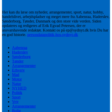
Her kan du læse om nyheder, arrangementer, sport, natur, hobby,
handelslivet, arbejdspladser og meget mere fra Aabenraa, Haderslev,
Sønderborg, Tønder, Danmark og den store vide verden. Siden
opdateres og redigeres af Erik Egvad Petersen, der er
ansvarshavende redaktør. Kontakt os på ep@sydnyt.dk hvis Du har
en god historie.
persondatapolitik-hos-sydnyt-dk
Aabenraa
Haderslev
Sønderborg
Tønder
Arrangementer
Erhverv
Mad
Motor
Natur
NYHED
Politik
Sport
Vejr
Arrangementer
Bolig