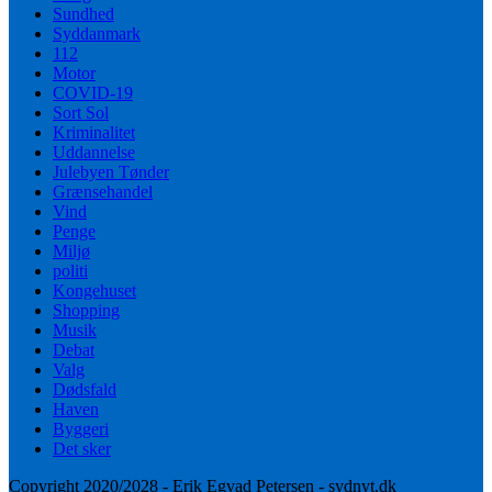
Sundhed
Syddanmark
112
Motor
COVID-19
Sort Sol
Kriminalitet
Uddannelse
Julebyen Tønder
Grænsehandel
Vind
Penge
Miljø
politi
Kongehuset
Shopping
Musik
Debat
Valg
Dødsfald
Haven
Byggeri
Det sker
Copyright 2020/2028 - Erik Egvad Petersen - sydnyt.dk