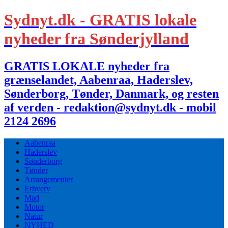
Sydnyt.dk - GRATIS lokale
nyheder fra Sønderjylland
GRATIS LOKALE nyheder fra
grænselandet, Aabenraa, Haderslev,
Sønderborg, Tønder, Danmark, og resten
af verden - redaktion@sydnyt.dk - mobil
2124 2696
Aabenraa
Haderslev
Sønderborg
Tønder
Arrangementer
Erhverv
Mad
Motor
Natur
NYHED