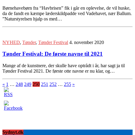
Børnehavebørn fra “Havbrisen” fik i går en oplevelse, de vil huske,
da de fandt en kæmpe læderskildpadde ved Vadehavet, nær Ballum.
”Naturstyrelsen hjalp os med…
NYHED
,
Tønder
,
Tønder Festival
4. november 2020
Tønder Festival: De første navne til 2021
Mange af de kunstnere, der skulle have optrådt i år, har sagt ja til
Tønder Festival 2021. De første otte navne er nu klar, og…
«
1
…
248
249
250
251
252
…
255
»
Sydnyt.dk