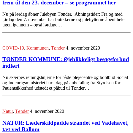
frem til den 23. december – se programmet her
Nu på lørdag åbner Julebyen Tønder. Åbningstider: Fra og med
lørdag den 7. november har butikkerne og julehytterne åbent hele
ugen igennem – også lørdage…
COVID-19
,
Kommunen
,
Tønder
4. november 2020
TØNDER KOMMUNE: Øjeblikkeligt besøgsforbud
indført
Nu skærpes retningslinjerne for både plejecentre og botilbud Social-
og Indenrigsministeriet har i dag på anbefaling fra Styrelsen for
Patientsikkerhed udstedt et påbud til Tønder…
Natur
,
Tønder
4. november 2020
NATUR: Læderskildpadde strandet ved Vadehavet,
tæt ved Ballum