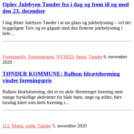
Oplev Julebyen Tønder fra i dag og frem til og med
den 23. december
I dag åbner Julebyen Tønder i al sin glans og julebelysning – vel det
hyggeligste Torv og en gågade med den flotteste julebelysning i
hele…
Foreningsliv
,
Foreningspris
,
NYHED
,
Sport
,
Tønder
6. november
2020
TØNDER KOMMUNE: Ballum Idrætsforening
vinder foreningspris
Ballum Idrætsforening, der er en aktiv flerstrenget forening med
mange forskellige aktiviteter for både børn, unge og ældre, blev
torsdag kåret som årets forening i…
112
,
Motor
,
politi
,
Tønder
5. november 2020