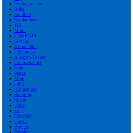
Arrangementer
Bolig
Sundhed
Syddanmark
112
Motor
COVID-19
Sort Sol
Kriminalitet
Uddannelse
Julebyen Tønder
Grænsehandel
Vind
Penge
Miljø
politi
Kongehuset
Shopping
Musik
Debat
Valg
Dødsfald
Haven
Byggeri
Det sker