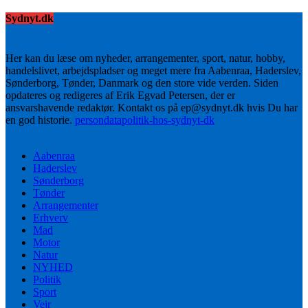
Sydnyt.dk
Her kan du læse om nyheder, arrangementer, sport, natur, hobby,
handelslivet, arbejdspladser og meget mere fra Aabenraa, Haderslev,
Sønderborg, Tønder, Danmark og den store vide verden. Siden
opdateres og redigeres af Erik Egvad Petersen, der er
ansvarshavende redaktør. Kontakt os på ep@sydnyt.dk hvis Du har
en god historie.
persondatapolitik-hos-sydnyt-dk
Aabenraa
Haderslev
Sønderborg
Tønder
Arrangementer
Erhverv
Mad
Motor
Natur
NYHED
Politik
Sport
Vejr