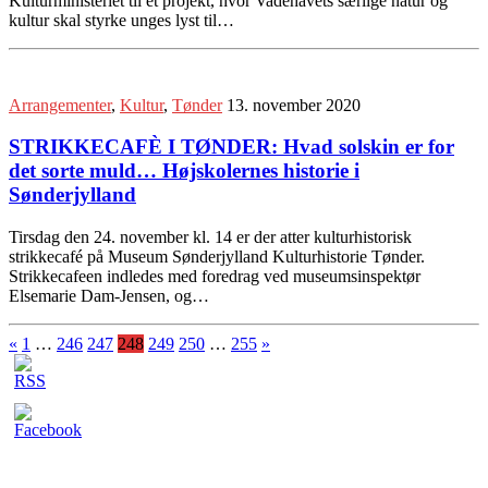
Kulturministeriet til et projekt, hvor Vadehavets særlige natur og
kultur skal styrke unges lyst til…
Arrangementer
,
Kultur
,
Tønder
13. november 2020
STRIKKECAFÈ I TØNDER: Hvad solskin er for
det sorte muld… Højskolernes historie i
Sønderjylland
Tirsdag den 24. november kl. 14 er der atter kulturhistorisk
strikkecafé på Museum Sønderjylland Kulturhistorie Tønder.
Strikkecafeen indledes med foredrag ved museumsinspektør
Elsemarie Dam-Jensen, og…
«
1
…
246
247
248
249
250
…
255
»