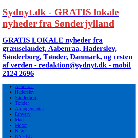
Sydnyt.dk - GRATIS lokale
nyheder fra Sønderjylland
GRATIS LOKALE nyheder fra
grænselandet, Aabenraa, Haderslev,
Sønderborg, Tønder, Danmark, og resten
af verden - redaktion@sydnyt.dk - mobil
2124 2696
Aabenraa
Haderslev
Sønderborg
Tønder
Arrangementer
Erhverv
Mad
Motor
Natur
NYHED