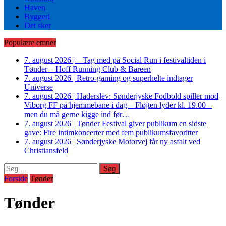
Haven
Byggeri
Det sker
Populære emner
7. august 2026
|
– Tag med på Social Run i festivaltiden i
Tønder – Hoff Running Club & Bareen
7. august 2026
|
Retro-gaming og superhelte indtager
Universe
7. august 2026
|
Haderslev: Sønderjyske Fodbold spiller mod
Viborg FF på hjemmebane i dag – Fløjten lyder kl. 19.00 –
men du må gerne kigge ind før…
7. august 2026
|
Tønder Festival giver publikum en sidste
gave: Fire intimkoncerter med fem publikumsfavoritter
7. august 2026
|
Sønderjyske Motorvej får ny asfalt ved
Christiansfeld
Søg
efter:
Forside
Tønder
Tønder