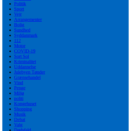
Politik
Sport
Vejr
Arrangementer
Bolig
Sundhed
Syddanmark
112
Motor
COVID-19
Sort Sol
Kriminalitet
Uddannelse
Julebyen Tønder
Grænsehandel
Vind
Penge
Miljø
politi
Kongehuset
Shopping
Musik
Debat
Valg
Dødsfald