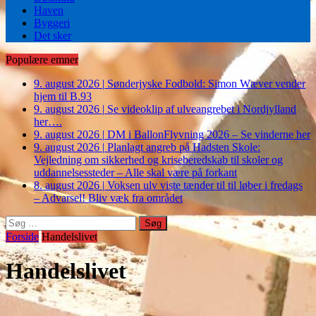
Haven
Byggeri
Det sker
Populære emner
9. august 2026
|
Sønderjyske Fodbold: Simon Wæver vender
hjem til B.93
9. august 2026
|
Se videoklip af ulveangrebet i Nordjylland
her….
9. august 2026
|
DM i BallonFlyvning 2026 – Se vinderne her
9. august 2026
|
Planlagt angreb på Hadsten Skole:
Vejledning om sikkerhed og kriseberedskab til skoler og
uddannelsessteder – Alle skal være på forkant
8. august 2026
|
Voksen ulv viste tænder til til løber i fredags
– Advarsel! Bliv væk fra området
Søg
efter:
Forside
Handelslivet
Handelslivet