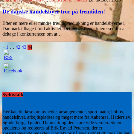
De danske handelsbyer tror på fremtiden!
Efter en mere eller mindre frivillig nedlukning er handelsbyerne i
Danmark tilbage i fuld aktivitet. Det understreger interessen for at
deltage i konkurrencen om at…
«
1
…
42
43
44
Sydnyt.dk
Her kan du læse om nyheder, arrangementer, sport, natur, hobby,
handelslivet, arbejdspladser og meget mere fra Aabenraa, Haderslev,
Sønderborg, Tønder, Danmark og den store vide verden. Siden
opdateres og redigeres af Erik Egvad Petersen, der er
ansvarshavende redaktør. Kontakt os på ep@sydnyt.dk hvis Du har