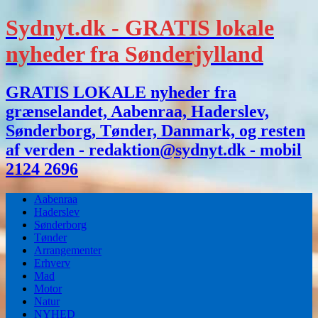
Sydnyt.dk - GRATIS lokale
nyheder fra Sønderjylland
GRATIS LOKALE nyheder fra
grænselandet, Aabenraa, Haderslev,
Sønderborg, Tønder, Danmark, og resten
af verden - redaktion@sydnyt.dk - mobil
2124 2696
Aabenraa
Haderslev
Sønderborg
Tønder
Arrangementer
Erhverv
Mad
Motor
Natur
NYHED