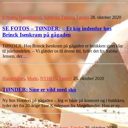
Erhverv
,
Handelslivet
,
Julebyen Tønder
,
Tønder
28. oktober 2020
SE FOTOS – TØNDER: – Et kig indenfor hos
Brinck Isenkram på gågaden
TØNDER: Hos Brinck Isenkram på gågaden er butikken gjort klar
til julehandelen. – Vi glæder os til denne tid, lyder det fra Sabine
Jensen, der…
Handelslivet
,
Mode
,
NYHED
,
Tønder
25. oktober 2020
TØNDER: Sine er vild med sko
Ny hos Hoofers på gågaden – Jeg er både på kontoret og i butikken,
lyder det fra 20-årige Sine Kristensen fra Møgeltønder. Hun er ny…
Aabenraa
,
Handelslivet
,
Sønderborg
,
Tønder
20. oktober 2020