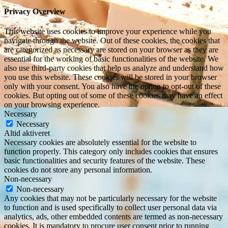
Privacy Overview
This website uses cookies to improve your experience while you
navigate through the website. Out of these cookies, the cookies that
are categorized as necessary are stored on your browser as they are
essential for the working of basic functionalities of the website. We
also use third-party cookies that help us analyze and understand how
you use this website. These cookies will be stored in your browser
only with your consent. You also have the option to opt-out of these
cookies. But opting out of some of these cookies may have an effect
on your browsing experience.
Necessary
Necessary
Altid aktiveret
Necessary cookies are absolutely essential for the website to
function properly. This category only includes cookies that ensures
basic functionalities and security features of the website. These
cookies do not store any personal information.
Non-necessary
Non-necessary
Any cookies that may not be particularly necessary for the website
to function and is used specifically to collect user personal data via
analytics, ads, other embedded contents are termed as non-necessary
cookies. It is mandatory to procure user consent prior to running