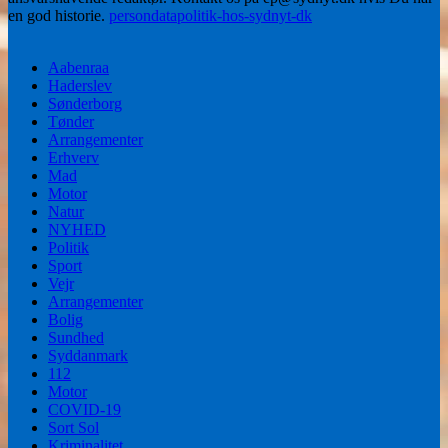
en god historie.
persondatapolitik-hos-sydnyt-dk
Aabenraa
Haderslev
Sønderborg
Tønder
Arrangementer
Erhverv
Mad
Motor
Natur
NYHED
Politik
Sport
Vejr
Arrangementer
Bolig
Sundhed
Syddanmark
112
Motor
COVID-19
Sort Sol
Kriminalitet