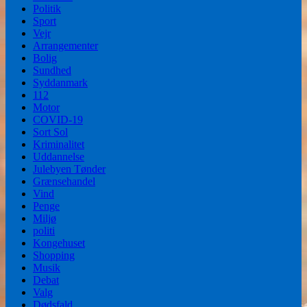
Politik
Sport
Vejr
Arrangementer
Bolig
Sundhed
Syddanmark
112
Motor
COVID-19
Sort Sol
Kriminalitet
Uddannelse
Julebyen Tønder
Grænsehandel
Vind
Penge
Miljø
politi
Kongehuset
Shopping
Musik
Debat
Valg
Dødsfald