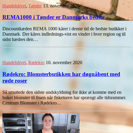
Handelslivet
,
Tønder
13. november 2020
REMA1000 i Tønder er Danmarks bedste
Discountkæden REMA 1000 kårer i denne tid de bedste butikker i
Danmark. Der kåres indlednings-vist en vinder i hver region og til
sidst hædres den…
Handelslivet
,
Rødekro
10. november 2020
Rødekro: Blomsterbutikken har døgnåbent med
røde roser
Så smuttede den sidste undskyldning for ikke at komme med en
buket blomster til fruen når fisketuren har sprængt alle tidsrammer.
Centrum Blomster i Rødekro…