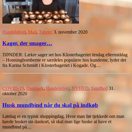
Handelslivet
,
Mad
,
Tønder
3. november 2020
Kager, der smager…
TØNDER: Lækre sager set hos Klosterbageriet tirsdag eftermiddag
– Honningbomberne er særdeles populære hos kunderne, lyder det
fra Karina Schmidt i Klosterbageriet i Kogade. Og…
COVID-19
,
Danmark
,
Handelslivet
,
NYHED
,
Sundhed
31.
oktober 2020
Husk mundbind når du skal på indkøb
Lørdag er en typisk shoppingdag. Hvor man før tjekkede om man
havde husket sin dankort, så skal man lige huske at have et
mundbind på…