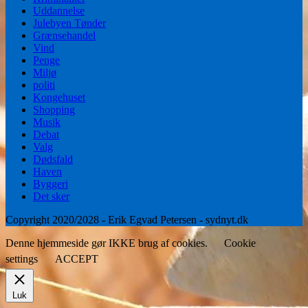
Uddannelse
Julebyen Tønder
Grænsehandel
Vind
Penge
Miljø
politi
Kongehuset
Shopping
Musik
Debat
Valg
Dødsfald
Haven
Byggeri
Det sker
Copyright 2020/2028 - Erik Egvad Petersen - sydnyt.dk
Denne hjemmeside gør IKKE brug af cookies.
Cookie
settings
ACCEPT
Luk