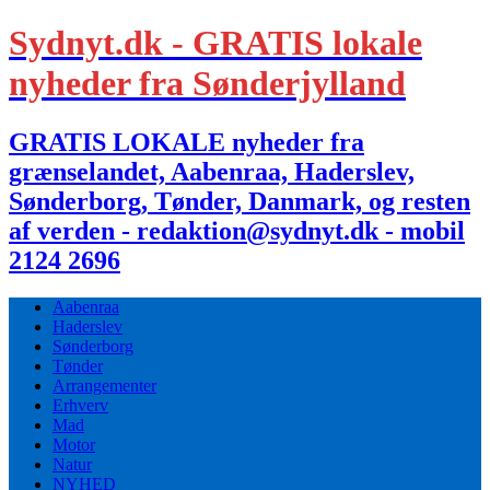
Sydnyt.dk - GRATIS lokale
nyheder fra Sønderjylland
GRATIS LOKALE nyheder fra
grænselandet, Aabenraa, Haderslev,
Sønderborg, Tønder, Danmark, og resten
af verden - redaktion@sydnyt.dk - mobil
2124 2696
Aabenraa
Haderslev
Sønderborg
Tønder
Arrangementer
Erhverv
Mad
Motor
Natur
NYHED