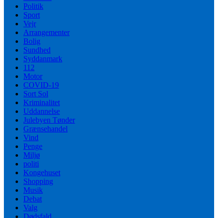
Politik
Sport
Vejr
Arrangementer
Bolig
Sundhed
Syddanmark
112
Motor
COVID-19
Sort Sol
Kriminalitet
Uddannelse
Julebyen Tønder
Grænsehandel
Vind
Penge
Miljø
politi
Kongehuset
Shopping
Musik
Debat
Valg
Dødsfald