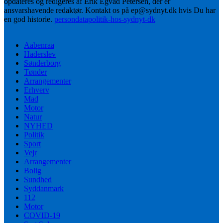
opdateres og redigeres af Erik Egvad Petersen, der er
ansvarshavende redaktør. Kontakt os på ep@sydnyt.dk hvis Du har
en god historie.
persondatapolitik-hos-sydnyt-dk
Aabenraa
Haderslev
Sønderborg
Tønder
Arrangementer
Erhverv
Mad
Motor
Natur
NYHED
Politik
Sport
Vejr
Arrangementer
Bolig
Sundhed
Syddanmark
112
Motor
COVID-19