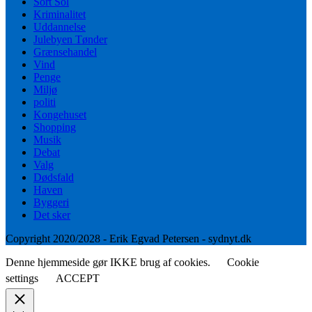
Sort Sol
Kriminalitet
Uddannelse
Julebyen Tønder
Grænsehandel
Vind
Penge
Miljø
politi
Kongehuset
Shopping
Musik
Debat
Valg
Dødsfald
Haven
Byggeri
Det sker
Copyright 2020/2028 - Erik Egvad Petersen - sydnyt.dk
Denne hjemmeside gør IKKE brug af cookies.
Cookie
settings
ACCEPT