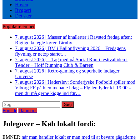
Haven
Byggeri
Det sker
Populære emner
7. august 2026
|
Masser af knallerter i Ravsted fredag aften:
Rigtige knægte kører Tårnby….
7. august 2026
|
DM i Ballonflyvning 2026 – Fredagens
flyvning er netop startet…
7. august 2026
|
– Tag med på Social Run i festivaltiden i
Tønder – Hoff Running Club & Bareen
7. august 2026
|
Retro-gaming og superhelte indtager
Universe
7. august 2026
|
Haderslev: Sønderjyske Fodbold spiller mod
Viborg FF på hjemmebane i dag – Fløjten lyder kl. 19.00 –
men du må gerne kigge ind før…
Søg
efter:
Forside
Danmark
Julegaver – Køb lokalt fordi:
EMNER:
når man handler lokalt er man med til at bevare gågaderne