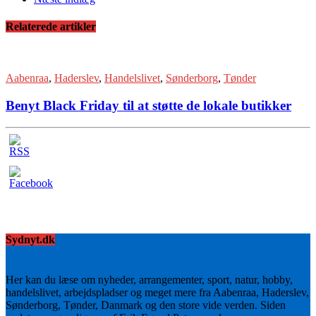
Relaterede artikler
Aabenraa
,
Haderslev
,
Handelslivet
,
Sønderborg
,
Tønder
Benyt Black Friday til at støtte de lokale butikker
Sydnyt.dk
Her kan du læse om nyheder, arrangementer, sport, natur, hobby,
handelslivet, arbejdspladser og meget mere fra Aabenraa, Haderslev,
Sønderborg, Tønder, Danmark og den store vide verden. Siden