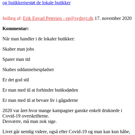
og butikkerne
støt de lokale butikker
Indlæg af:
Erik Egvad Petersen - ep@sydnyt.dk
17. november 2020
Kommentar:
Når man handler i de lokaler butikker:
Skaber man jobs
Sparer man tid
Skabes uddannelsespladser
Er det god stil
Er man med til at forhindre butiksdøden
Er man med til at bevare liv i gågaderne
2020 var året hvor mange kampagner ganske enkelt druknede i
Covid-19 overskrifterne.
Desværre, må man nok sige.
Livet går nemlig videre, også efter Covid-19 og man kan kun håbe,