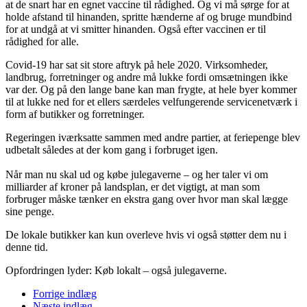
at de snart har en egnet vaccine til rådighed. Og vi må sørge for at
holde afstand til hinanden, spritte hænderne af og bruge mundbind
for at undgå at vi smitter hinanden. Også efter vaccinen er til
rådighed for alle.
Covid-19 har sat sit store aftryk på hele 2020. Virksomheder,
landbrug, forretninger og andre må lukke fordi omsætningen ikke
var der. Og på den lange bane kan man frygte, at hele byer kommer
til at lukke ned for et ellers særdeles velfungerende servicenetværk i
form af butikker og forretninger.
Regeringen iværksatte sammen med andre partier, at feriepenge blev
udbetalt således at der kom gang i forbruget igen.
Når man nu skal ud og købe julegaverne – og her taler vi om
milliarder af kroner på landsplan, er det vigtigt, at man som
forbruger måske tænker en ekstra gang over hvor man skal lægge
sine penge.
De lokale butikker kan kun overleve hvis vi også støtter dem nu i
denne tid.
Opfordringen lyder: Køb lokalt – også julegaverne.
Forrige indlæg
Næste indlæg