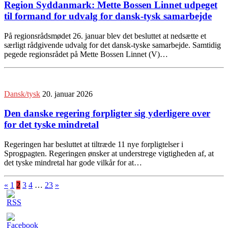
Region Syddanmark: Mette Bossen Linnet udpeget
til formand for udvalg for dansk-tysk samarbejde
På regionsrådsmødet 26. januar blev det besluttet at nedsætte et
særligt rådgivende udvalg for det dansk-tyske samarbejde. Samtidig
pegede regionsrådet på Mette Bossen Linnet (V)…
Dansk/tysk
20. januar 2026
Den danske regering forpligter sig yderligere over
for det tyske mindretal
Regeringen har besluttet at tiltræde 11 nye forpligtelser i
Sprogpagten. Regeringen ønsker at understrege vigtigheden af, at
det tyske mindretal har gode vilkår for at…
«
1
2
3
4
…
23
»