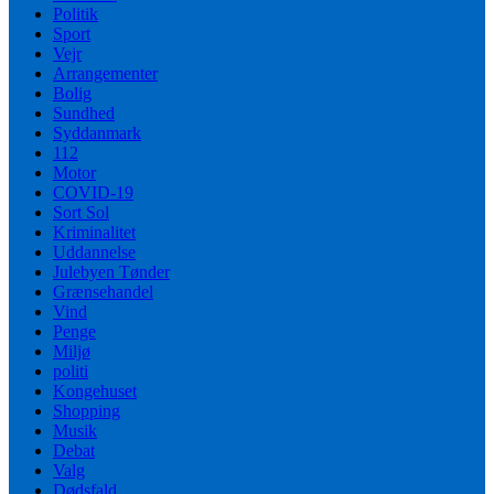
Politik
Sport
Vejr
Arrangementer
Bolig
Sundhed
Syddanmark
112
Motor
COVID-19
Sort Sol
Kriminalitet
Uddannelse
Julebyen Tønder
Grænsehandel
Vind
Penge
Miljø
politi
Kongehuset
Shopping
Musik
Debat
Valg
Dødsfald