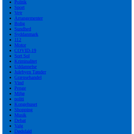
Politik
Sport
Vejr
Arrangementer
Bolig
Sundhed
Syddanmark
112
Motor
COVID-19
Sort Sol
Kriminalitet
Uddannelse
Julebyen Tønder
Grænsehandel
Vind
Penge
Miljø
politi
Kongehuset
Shopping
Musik
Debat
Valg
Dødsfald