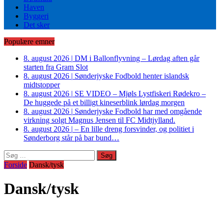
Haven
Byggeri
Det sker
Populære emner
8. august 2026
|
DM i Ballonflyvning – Lørdag aften går
starten fra Gram Slot
8. august 2026
|
Sønderjyske Fodbold henter islandsk
midtstopper
8. august 2026
|
SE VIDEO – Mjøls Lystfiskeri Rødekro –
De huggede på et billigt kineserblink lørdag morgen
8. august 2026
|
Sønderjyske Fodbold har med omgående
virkning solgt Magnus Jensen til FC Midtjylland.
8. august 2026
|
– En lille dreng forsvinder, og politiet i
Sønderborg står på bar bund…
Søg
efter:
Forside
Dansk/tysk
Dansk/tysk