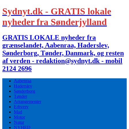
Sydnyt.dk - GRATIS lokale
nyheder fra Sønderjylland
GRATIS LOKALE nyheder fra
grænselandet, Aabenraa, Haderslev,
Sønderborg, Tønder, Danmark, og resten
af verden - redaktion@sydnyt.dk - mobil
2124 2696
Aabenraa
Haderslev
Sønderborg
Tønder
Arrangementer
Erhverv
Mad
Motor
Natur
NYHED