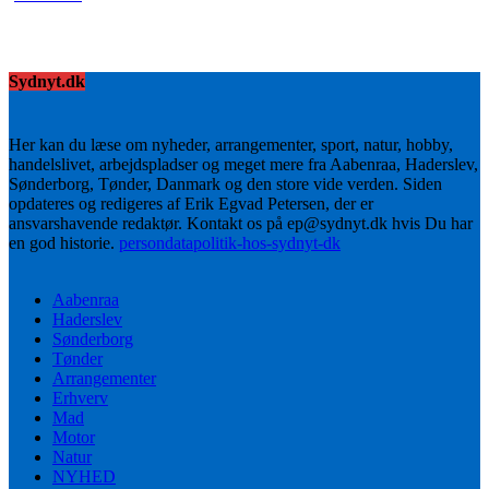
Sydnyt.dk
Her kan du læse om nyheder, arrangementer, sport, natur, hobby,
handelslivet, arbejdspladser og meget mere fra Aabenraa, Haderslev,
Sønderborg, Tønder, Danmark og den store vide verden. Siden
opdateres og redigeres af Erik Egvad Petersen, der er
ansvarshavende redaktør. Kontakt os på ep@sydnyt.dk hvis Du har
en god historie.
persondatapolitik-hos-sydnyt-dk
Aabenraa
Haderslev
Sønderborg
Tønder
Arrangementer
Erhverv
Mad
Motor
Natur
NYHED