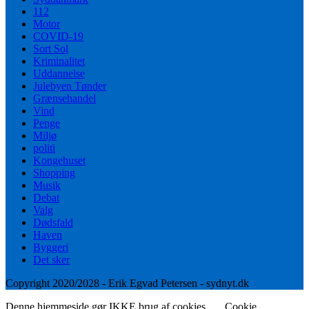
112
Motor
COVID-19
Sort Sol
Kriminalitet
Uddannelse
Julebyen Tønder
Grænsehandel
Vind
Penge
Miljø
politi
Kongehuset
Shopping
Musik
Debat
Valg
Dødsfald
Haven
Byggeri
Det sker
Copyright 2020/2028 - Erik Egvad Petersen - sydnyt.dk
Denne hjemmeside gør IKKE brug af cookies.
Cookie