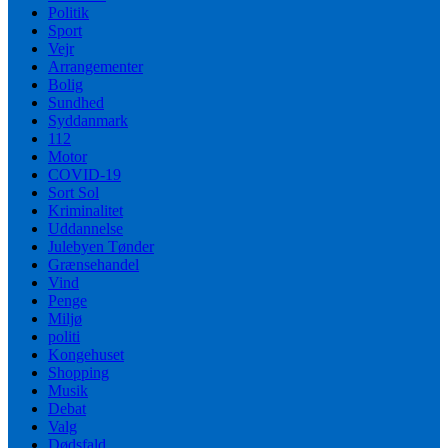
Politik
Sport
Vejr
Arrangementer
Bolig
Sundhed
Syddanmark
112
Motor
COVID-19
Sort Sol
Kriminalitet
Uddannelse
Julebyen Tønder
Grænsehandel
Vind
Penge
Miljø
politi
Kongehuset
Shopping
Musik
Debat
Valg
Dødsfald