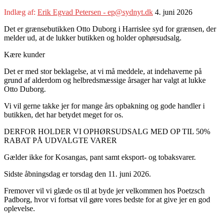
Indlæg af:
Erik Egvad Petersen - ep@sydnyt.dk
4. juni 2026
Det er grænsebutikken Otto Duborg i Harrislee syd for grænsen, der
melder ud, at de lukker butikken og holder ophørsudsalg.
Kære kunder
Det er med stor beklagelse, at vi må meddele, at indehaverne på
grund af alderdom og helbredsmæssige årsager har valgt at lukke
Otto Duborg.
Vi vil gerne takke jer for mange års opbakning og gode handler i
butikken, det har betydet meget for os.
DERFOR HOLDER VI OPHØRSUDSALG MED OP TIL 50%
RABAT PÅ UDVALGTE VARER
Gælder ikke for Kosangas, pant samt eksport- og tobaksvarer.
Sidste åbningsdag er torsdag den 11. juni 2026.
Fremover vil vi glæde os til at byde jer velkommen hos Poetzsch
Padborg, hvor vi fortsat vil gøre vores bedste for at give jer en god
oplevelse.