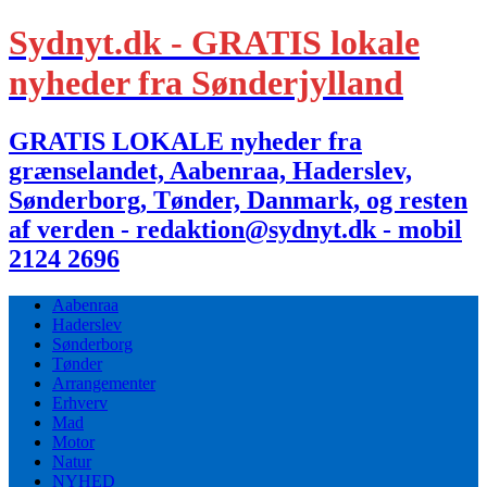
Sydnyt.dk - GRATIS lokale
nyheder fra Sønderjylland
GRATIS LOKALE nyheder fra
grænselandet, Aabenraa, Haderslev,
Sønderborg, Tønder, Danmark, og resten
af verden - redaktion@sydnyt.dk - mobil
2124 2696
Aabenraa
Haderslev
Sønderborg
Tønder
Arrangementer
Erhverv
Mad
Motor
Natur
NYHED