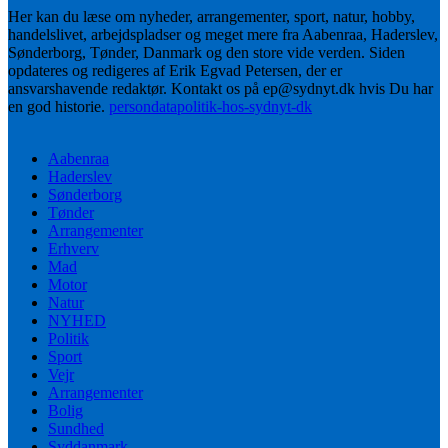
Her kan du læse om nyheder, arrangementer, sport, natur, hobby,
handelslivet, arbejdspladser og meget mere fra Aabenraa, Haderslev,
Sønderborg, Tønder, Danmark og den store vide verden. Siden
opdateres og redigeres af Erik Egvad Petersen, der er
ansvarshavende redaktør. Kontakt os på ep@sydnyt.dk hvis Du har
en god historie.
persondatapolitik-hos-sydnyt-dk
Aabenraa
Haderslev
Sønderborg
Tønder
Arrangementer
Erhverv
Mad
Motor
Natur
NYHED
Politik
Sport
Vejr
Arrangementer
Bolig
Sundhed
Syddanmark