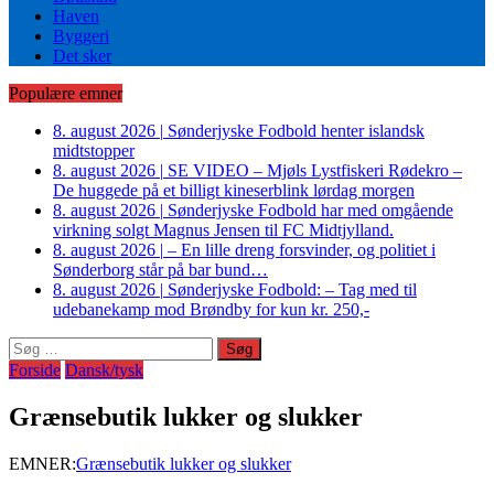
Haven
Byggeri
Det sker
Populære emner
8. august 2026
|
Sønderjyske Fodbold henter islandsk
midtstopper
8. august 2026
|
SE VIDEO – Mjøls Lystfiskeri Rødekro –
De huggede på et billigt kineserblink lørdag morgen
8. august 2026
|
Sønderjyske Fodbold har med omgående
virkning solgt Magnus Jensen til FC Midtjylland.
8. august 2026
|
– En lille dreng forsvinder, og politiet i
Sønderborg står på bar bund…
8. august 2026
|
Sønderjyske Fodbold: – Tag med til
udebanekamp mod Brøndby for kun kr. 250,-
Søg
efter:
Forside
Dansk/tysk
Grænsebutik lukker og slukker
EMNER:
Grænsebutik lukker og slukker