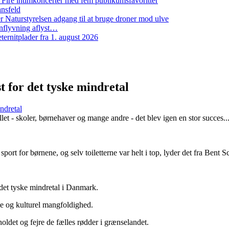
: Fire intimkoncerter med fem publikumsfavoritter
ansfeld
 Naturstyrelsen adgang til at bruge droner mod ulve
nflyvning aflyst…
ernitplader fra 1. august 2026
st for det tyske mindretal
indretal
allet - skoler, børnehaver og mange andre - det blev igen en stor succes
 sport for børnene, og selv toiletterne var helt i top, lyder det fra Bent
 det tyske mindretal i Danmark.
ie og kulturel mangfoldighed.
ldet og fejre de fælles rødder i grænselandet.