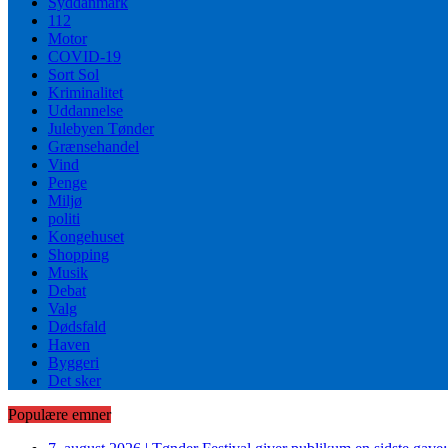
Syddanmark
112
Motor
COVID-19
Sort Sol
Kriminalitet
Uddannelse
Julebyen Tønder
Grænsehandel
Vind
Penge
Miljø
politi
Kongehuset
Shopping
Musik
Debat
Valg
Dødsfald
Haven
Byggeri
Det sker
Populære emner