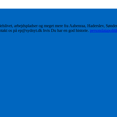
delslivet, arbejdspladser og meget mere fra Aabenraa, Haderslev, Sønd
ontakt os på ep@sydnyt.dk hvis Du har en god historie.
persondatapolit