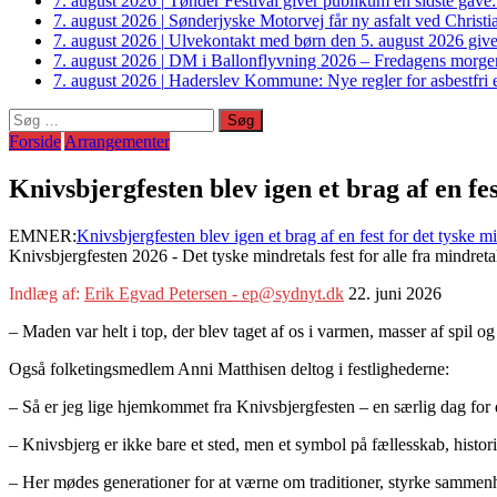
7. august 2026
|
Tønder Festival giver publikum en sidste gave
7. august 2026
|
Sønderjyske Motorvej får ny asfalt ved Christi
7. august 2026
|
Ulvekontakt med børn den 5. august 2026 giver
7. august 2026
|
DM i Ballonflyvning 2026 – Fredagens morge
7. august 2026
|
Haderslev Kommune: Nye regler for asbestfri et
Søg
efter:
Forside
Arrangementer
Knivsbjergfesten blev igen et brag af en fe
EMNER:
Knivsbjergfesten blev igen et brag af en fest for det tyske m
Knivsbjergfesten 2026 - Det tyske mindretals fest for alle fra mindret
Indlæg af:
Erik Egvad Petersen - ep@sydnyt.dk
22. juni 2026
– Maden var helt i top, der blev taget af os i varmen, masser af spil og
Også folketingsmedlem Anni Matthisen deltog i festlighederne:
– Så er jeg lige hjemkommet fra Knivsbjergfesten – en særlig dag for
– Knivsbjerg er ikke bare et sted, men et symbol på fællesskab, histor
– Her mødes generationer for at værne om traditioner, styrke sammenho