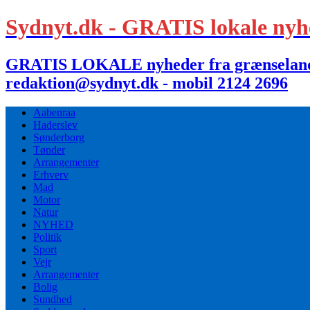
Sydnyt.dk - GRATIS lokale nyh
GRATIS LOKALE nyheder fra grænselandet,
redaktion@sydnyt.dk - mobil 2124 2696
Aabenraa
Haderslev
Sønderborg
Tønder
Arrangementer
Erhverv
Mad
Motor
Natur
NYHED
Politik
Sport
Vejr
Arrangementer
Bolig
Sundhed