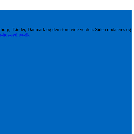
erborg, Tønder, Danmark og den store vide verden. Siden opdateres og
ik-hos-sydnyt-dk