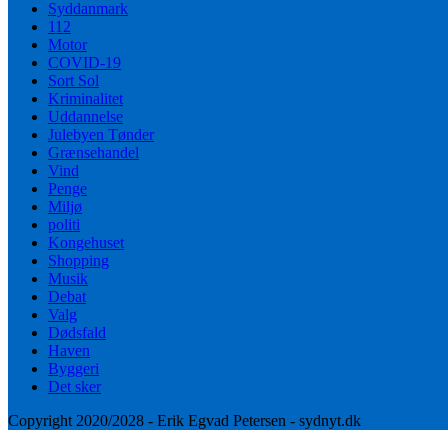
Syddanmark
112
Motor
COVID-19
Sort Sol
Kriminalitet
Uddannelse
Julebyen Tønder
Grænsehandel
Vind
Penge
Miljø
politi
Kongehuset
Shopping
Musik
Debat
Valg
Dødsfald
Haven
Byggeri
Det sker
Copyright 2020/2028 - Erik Egvad Petersen - sydnyt.dk