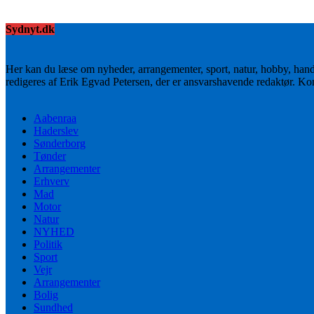
Sydnyt.dk
Her kan du læse om nyheder, arrangementer, sport, natur, hobby, han
redigeres af Erik Egvad Petersen, der er ansvarshavende redaktør. K
Aabenraa
Haderslev
Sønderborg
Tønder
Arrangementer
Erhverv
Mad
Motor
Natur
NYHED
Politik
Sport
Vejr
Arrangementer
Bolig
Sundhed