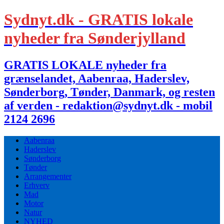
Sydnyt.dk - GRATIS lokale
nyheder fra Sønderjylland
GRATIS LOKALE nyheder fra
grænselandet, Aabenraa, Haderslev,
Sønderborg, Tønder, Danmark, og resten
af verden - redaktion@sydnyt.dk - mobil
2124 2696
Aabenraa
Haderslev
Sønderborg
Tønder
Arrangementer
Erhverv
Mad
Motor
Natur
NYHED