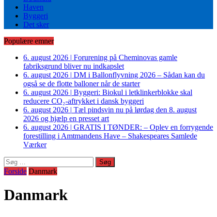
Haven
Byggeri
Det sker
Populære emner
6. august 2026
|
Forurening på Cheminovas gamle
fabriksgrund bliver nu indkapslet
6. august 2026
|
DM i Ballonflyvning 2026 – Sådan kan du
også se de flotte balloner når de starter
6. august 2026
|
Byggeri: Biokul i letklinkerblokke skal
reducere CO₂-aftrykket i dansk byggeri
6. august 2026
|
Tæl pindsvin nu på lørdag den 8. august
2026 og hjælp en presset art
6. august 2026
|
GRATIS I TØNDER: – Oplev en forrygende
forestilling i Amtmandens Have – Shakespeares Samlede
Værker
Søg
efter:
Forside
Danmark
Danmark