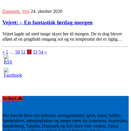
Danmark
,
Vejr
24. oktober 2020
Vejret: – En fantastisk lørdag morgen
Vejret lagde ud med tunge skyer her til morgen. De er dog blevet
afløst af en pragtfuld omgang sol og en temperatur der er rigtig…
«
1
…
50
51
52
53
54
»
Sydnyt.dk
Her kan du læse om nyheder, arrangementer, sport, natur, hobby,
handelslivet, arbejdspladser og meget mere fra Aabenraa, Haderslev,
Sønderborg, Tønder, Danmark og den store vide verden. Siden