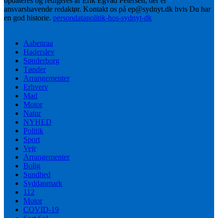
opdateres og redigeres af Erik Egvad Petersen, der er
ansvarshavende redaktør. Kontakt os på ep@sydnyt.dk hvis Du har
en god historie.
persondatapolitik-hos-sydnyt-dk
Aabenraa
Haderslev
Sønderborg
Tønder
Arrangementer
Erhverv
Mad
Motor
Natur
NYHED
Politik
Sport
Vejr
Arrangementer
Bolig
Sundhed
Syddanmark
112
Motor
COVID-19