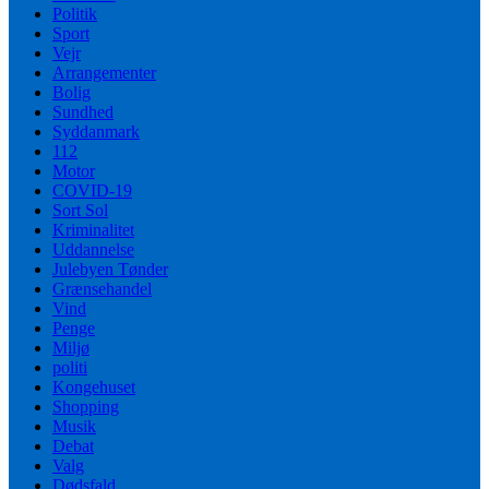
Politik
Sport
Vejr
Arrangementer
Bolig
Sundhed
Syddanmark
112
Motor
COVID-19
Sort Sol
Kriminalitet
Uddannelse
Julebyen Tønder
Grænsehandel
Vind
Penge
Miljø
politi
Kongehuset
Shopping
Musik
Debat
Valg
Dødsfald