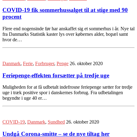
COVID-19 fik sommerhussalget til at stige med 90
procent
Flere end nogensinde før har anskaffet sig et sommerhus i år. Nye tal
fra Danmarks Statistik kaster lys over købernes alder, bopæl samt
hvor de…
Danmark
,
Ferie
,
Forbruger
,
Penge
26. oktober 2020
Feriepenge-effekten forsætter på tredje uge
Muligheden for at få udbetalt indefrosne feriepenge sætter for tredje
uge i træk positive spor i danskernes forbrug. Fra udbetalingen
begyndte i uge 40 er…
COVID-19
,
Danmark
,
Sundhed
26. oktober 2020
Undgå Corona-smitte – se de nye tiltag her