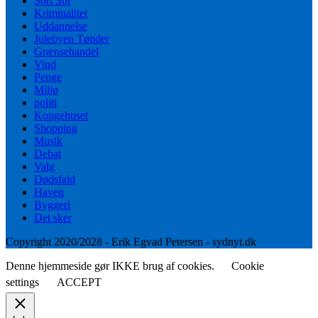
Sort Sol
Kriminalitet
Uddannelse
Julebyen Tønder
Grænsehandel
Vind
Penge
Miljø
politi
Kongehuset
Shopping
Musik
Debat
Valg
Dødsfald
Haven
Byggeri
Det sker
Copyright 2020/2028 - Erik Egvad Petersen - sydnyt.dk
Denne hjemmeside gør IKKE brug af cookies.
Cookie
settings
ACCEPT