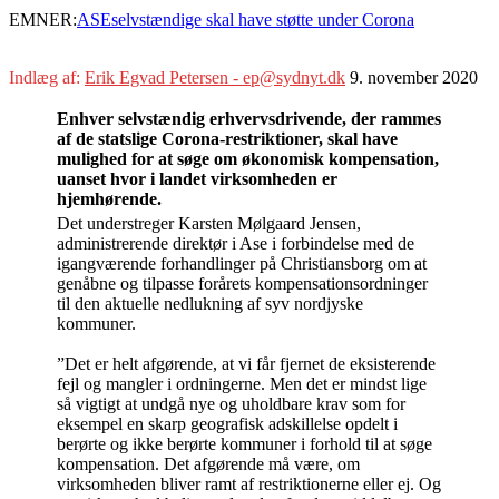
EMNER:
ASE
selvstændige skal have støtte under Corona
Indlæg af:
Erik Egvad Petersen - ep@sydnyt.dk
9. november 2020
Enhver selvstændig erhvervsdrivende, der rammes
af de statslige Corona-restriktioner, skal have
mulighed for at søge om økonomisk kompensation,
uanset hvor i landet virksomheden er
hjemhørende.
Det understreger Karsten Mølgaard Jensen,
administrerende direktør i Ase i forbindelse med de
igangværende forhandlinger på Christiansborg om at
genåbne og tilpasse forårets kompensationsordninger
til den aktuelle nedlukning af syv nordjyske
kommuner.
”Det er helt afgørende, at vi får fjernet de eksisterende
fejl og mangler i ordningerne. Men det er mindst lige
så vigtigt at undgå nye og uholdbare krav som for
eksempel en skarp geografisk adskillelse opdelt i
berørte og ikke berørte kommuner i forhold til at søge
kompensation. Det afgørende må være, om
virksomheden bliver ramt af restriktionerne eller ej. Og