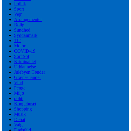
Politik
Sport
Vejr
Arrangementer
Bolig
Sundhed
Syddanmark
112
Motor
COVID-19
Sort Sol
Kriminalitet
Uddannelse
Julebyen Tønder
Grænsehandel
Vind
Penge
Miljø
politi
Kongehuset
Shopping
Musik
Debat
Valg
Dødsfald