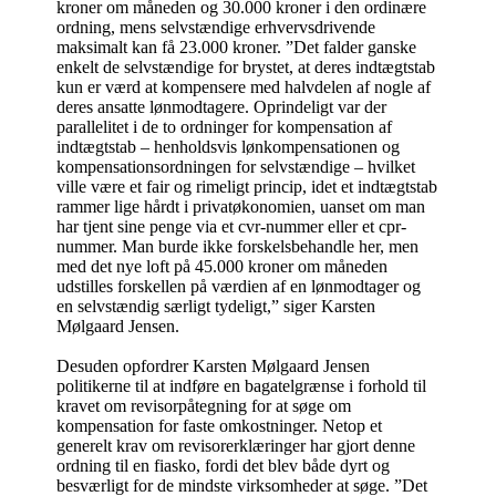
kroner om måneden og 30.000 kroner i den ordinære
ordning, mens selvstændige erhvervsdrivende
maksimalt kan få 23.000 kroner. ”Det falder ganske
enkelt de selvstændige for brystet, at deres indtægtstab
kun er værd at kompensere med halvdelen af nogle af
deres ansatte lønmodtagere. Oprindeligt var der
parallelitet i de to ordninger for kompensation af
indtægtstab – henholdsvis lønkompensationen og
kompensationsordningen for selvstændige – hvilket
ville være et fair og rimeligt princip, idet et indtægtstab
rammer lige hårdt i privatøkonomien, uanset om man
har tjent sine penge via et cvr-nummer eller et cpr-
nummer. Man burde ikke forskelsbehandle her, men
med det nye loft på 45.000 kroner om måneden
udstilles forskellen på værdien af en lønmodtager og
en selvstændig særligt tydeligt,” siger Karsten
Mølgaard Jensen.
Desuden opfordrer Karsten Mølgaard Jensen
politikerne til at indføre en bagatelgrænse i forhold til
kravet om revisorpåtegning for at søge om
kompensation for faste omkostninger. Netop et
generelt krav om revisorerklæringer har gjort denne
ordning til en fiasko, fordi det blev både dyrt og
besværligt for de mindste virksomheder at søge. ”Det