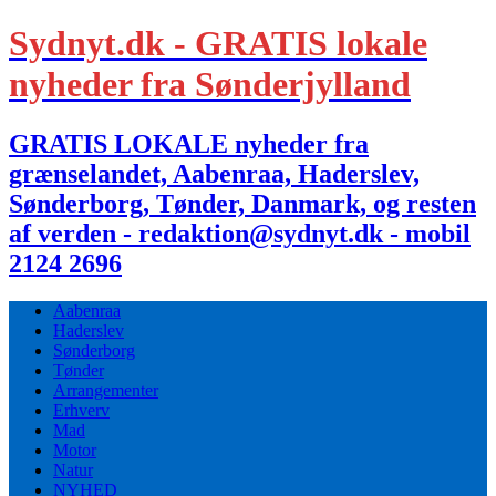
Sydnyt.dk - GRATIS lokale
nyheder fra Sønderjylland
GRATIS LOKALE nyheder fra
grænselandet, Aabenraa, Haderslev,
Sønderborg, Tønder, Danmark, og resten
af verden - redaktion@sydnyt.dk - mobil
2124 2696
Aabenraa
Haderslev
Sønderborg
Tønder
Arrangementer
Erhverv
Mad
Motor
Natur
NYHED