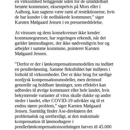
en virksomhed beliggende uden for de umiddelbart
berørte kommuner, eksempelvis på Mors eller i
Aalborg, kan sagtens være ramt af restriktionerne, hvis
de har kunder i de nedlukkede kommuner,” siger
Karsten Mølgaard Jensen i en pressemeddelelse.
At virussen og dens konsekvenser ikke kender
kommunegrænser, har regeringen erkendt, når det
gælder lønmodtagere, der ikke nødvendigvis bor og
arbejder i samme kommune, pointerer Karsten
Mølgaard Jensen.
”Derfor er der i lønkompensationsmodellen nu indført
en pendlerløsning. Samme fleksibilitet bør indføres i
forhold til virksomheder. Der er ikke brug for særlige
nordjysk kompensationsmodeller, men derimod
generelle og holdbare løsninger, som effektivt kan
udbredes til øvrige kommuner eller hele landet, hvis
bekymrende varianter af virus skulle dukke op andre
steder i landet, eller COVID-19 udvikler sig til et
endnu større problem,” siger Karsten Mølgaard
Jensen. Samtidig finder Ase-direktøren det
problematisk og uretfærdigt, at den maksimale
kompensation til lønmodtagere i
pendlerlønkompensationsordningen hæves til 45.000