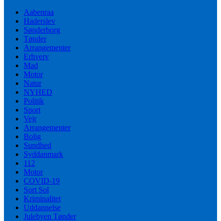
Aabenraa
Haderslev
Sønderborg
Tønder
Arrangementer
Erhverv
Mad
Motor
Natur
NYHED
Politik
Sport
Vejr
Arrangementer
Bolig
Sundhed
Syddanmark
112
Motor
COVID-19
Sort Sol
Kriminalitet
Uddannelse
Julebyen Tønder