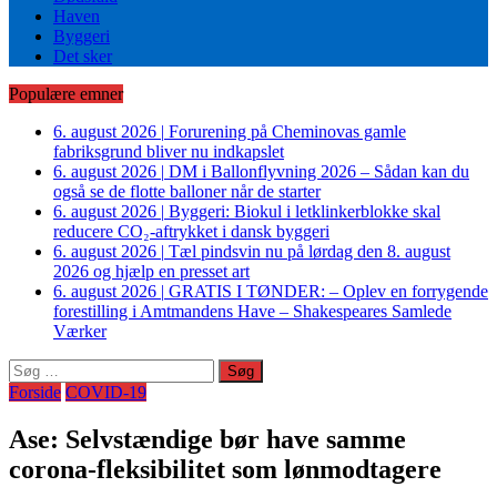
Haven
Byggeri
Det sker
Populære emner
6. august 2026
|
Forurening på Cheminovas gamle
fabriksgrund bliver nu indkapslet
6. august 2026
|
DM i Ballonflyvning 2026 – Sådan kan du
også se de flotte balloner når de starter
6. august 2026
|
Byggeri: Biokul i letklinkerblokke skal
reducere CO₂-aftrykket i dansk byggeri
6. august 2026
|
Tæl pindsvin nu på lørdag den 8. august
2026 og hjælp en presset art
6. august 2026
|
GRATIS I TØNDER: – Oplev en forrygende
forestilling i Amtmandens Have – Shakespeares Samlede
Værker
Søg
efter:
Forside
COVID-19
Ase: Selvstændige bør have samme
corona-fleksibilitet som lønmodtagere