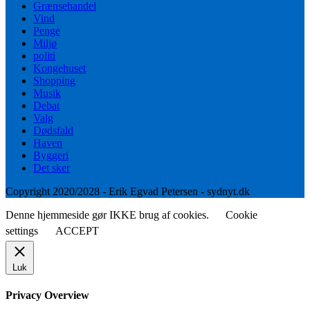
Grænsehandel
Vind
Penge
Miljø
politi
Kongehuset
Shopping
Musik
Debat
Valg
Dødsfald
Haven
Byggeri
Det sker
Copyright 2020/2028 - Erik Egvad Petersen - sydnyt.dk
Denne hjemmeside gør IKKE brug af cookies.
Cookie
settings
ACCEPT
Luk
Privacy Overview