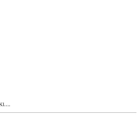
. Kl….