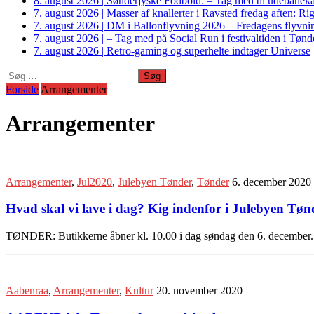
8. august 2026
|
Sønderjyske Fodbold: – Tag med til udebanek
7. august 2026
|
Masser af knallerter i Ravsted fredag aften: 
7. august 2026
|
DM i Ballonflyvning 2026 – Fredagens flyvnin
7. august 2026
|
– Tag med på Social Run i festivaltiden i Tø
7. august 2026
|
Retro-gaming og superhelte indtager Universe
Søg
efter:
Forside
Arrangementer
Arrangementer
Arrangementer
,
Jul2020
,
Julebyen Tønder
,
Tønder
6. december 2020
Hvad skal vi lave i dag? Kig indenfor i Julebyen Tøn
TØNDER: Butikkerne åbner kl. 10.00 i dag søndag den 6. december. F
Aabenraa
,
Arrangementer
,
Kultur
20. november 2020