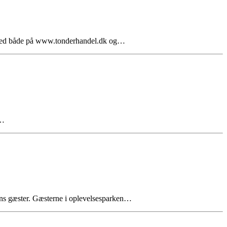
r måned både på www.tonderhandel.dk og…
,…
rkens gæster. Gæsterne i oplevelsesparken…