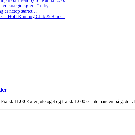
amp mod Brøndby for kun kr. 250,-
Rigtige knægte kører Tårnby….
g er netop startet…
nder – Hoff Running Club & Bareen
der
ra kl. 11.00 Kører juletoget og fra kl. 12.00 er julemanden på gaden