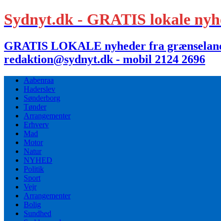
Sydnyt.dk - GRATIS lokale nyh
GRATIS LOKALE nyheder fra grænselandet,
redaktion@sydnyt.dk - mobil 2124 2696
Aabenraa
Haderslev
Sønderborg
Tønder
Arrangementer
Erhverv
Mad
Motor
Natur
NYHED
Politik
Sport
Vejr
Arrangementer
Bolig
Sundhed