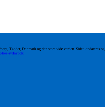
erborg, Tønder, Danmark og den store vide verden. Siden opdateres og
ik-hos-sydnyt-dk