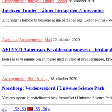
Arrangementer
,
Julebyen Tønder
,
Tønder
28. oktober 2020
Julebyen Tønder – åbner lørdag den 7. november
Ændringer i forhold til tidligere år må påregnes pga. Corona-virus 
Aabenraa
,
Arrangementer
,
Mad
22. oktober 2020
AFLYST! Aabenraa: Kryddersnapsmessen – lørdag d
Igen i år er vi ramme om en messe med et væld af kryddersnapse, krydde
Arrangementer
,
Børn & Unge
18. oktober 2020
Nordborg: Verdensrekord i Universe Science Park
Verdens største kartoffelbatteri blev fremstillet i Universe Science 
«
1
…
152
153
154
155
156
»