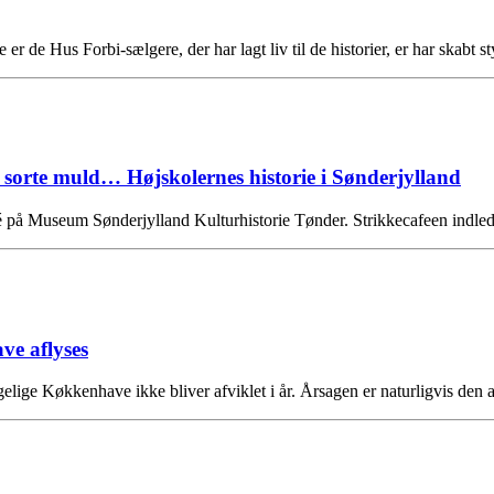
e er de Hus Forbi-sælgere, der har lagt liv til de historier, er har skabt 
rte muld… Højskolernes historie i Sønderjylland
ecafé på Museum Sønderjylland Kulturhistorie Tønder. Strikkecafeen i
e aflyses
ige Køkkenhave ikke bliver afviklet i år. Årsagen er naturligvis den