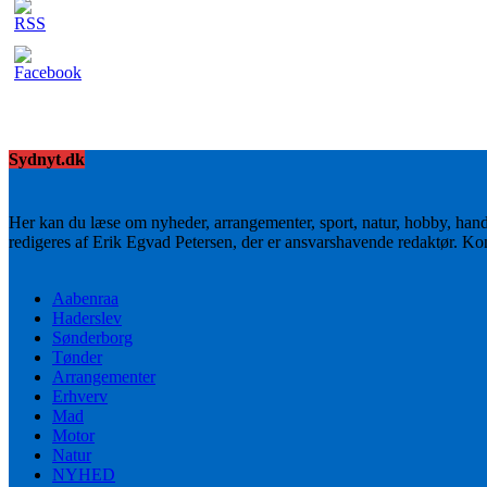
Sydnyt.dk
Her kan du læse om nyheder, arrangementer, sport, natur, hobby, han
redigeres af Erik Egvad Petersen, der er ansvarshavende redaktør. K
Aabenraa
Haderslev
Sønderborg
Tønder
Arrangementer
Erhverv
Mad
Motor
Natur
NYHED