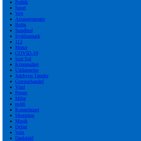
Politik
Sport
Vejr
Arrangementer
Bolig
Sundhed
Syddanmark
112
Motor
COVID-19
Sort Sol
Kriminalitet
Uddannelse
Julebyen Tønder
Grænsehandel
Vind
Penge
Miljø
politi
Kongehuset
Shopping
Musik
Debat
Valg
Dødsfald