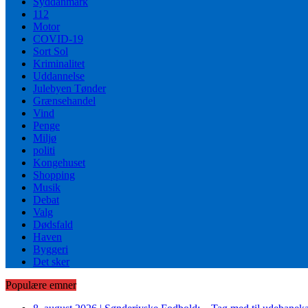
Syddanmark
112
Motor
COVID-19
Sort Sol
Kriminalitet
Uddannelse
Julebyen Tønder
Grænsehandel
Vind
Penge
Miljø
politi
Kongehuset
Shopping
Musik
Debat
Valg
Dødsfald
Haven
Byggeri
Det sker
Populære emner