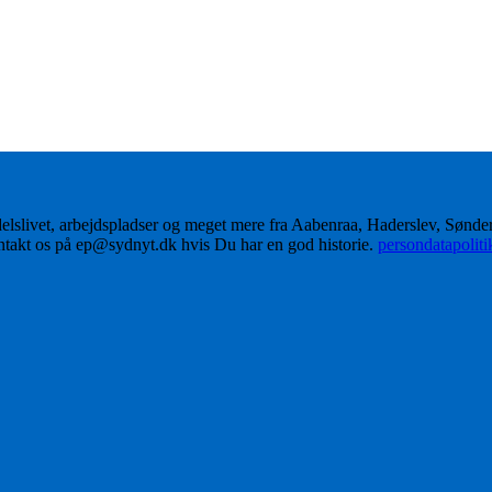
delslivet, arbejdspladser og meget mere fra Aabenraa, Haderslev, Sønd
ontakt os på ep@sydnyt.dk hvis Du har en god historie.
persondatapolit